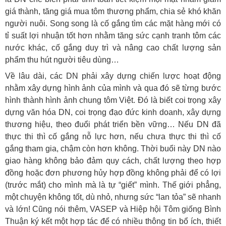
giá thành, tăng giá mua tôm thương phẩm, chia sẻ khó khăn
người nuôi. Song song là cố gắng tìm các mặt hàng mới có
tỉ suất lợi nhuận tốt hơn nhằm tăng sức cạnh tranh tôm các
nước khác, cố gắng duy trì và nâng cao chất lượng sản
phẩm thu hút người tiêu dùng…
Về lâu dài, các DN phải xây dựng chiến lược hoạt động
nhằm xây dựng hình ảnh của mình và qua đó sẽ từng bước
hình thành hình ảnh chung tôm Việt. Đó là biết coi trọng xây
dựng văn hóa DN, coi trọng đạo đức kinh doanh, xây dựng
thương hiệu, theo đuổi phát triển bền vững… Nếu DN đã
thực thi thì cố gắng nỗ lực hơn, nếu chưa thực thi thì cố
gắng tham gia, chậm còn hơn không. Thời buổi này DN nào
giao hàng không bảo đảm quy cách, chất lượng theo hợp
đồng hoặc đơn phương hủy hợp đồng không phải để có lợi
(trước mắt) cho mình mà là tự “giết” mình. Thế giới phẳng,
một chuyện không tốt, dù nhỏ, nhưng sức “lan tỏa” sẽ nhanh
và lớn! Cũng nói thêm, VASEP và Hiệp hội Tôm giống Bình
Thuận ký kết một hợp tác để có nhiều thông tin bổ ích, thiết