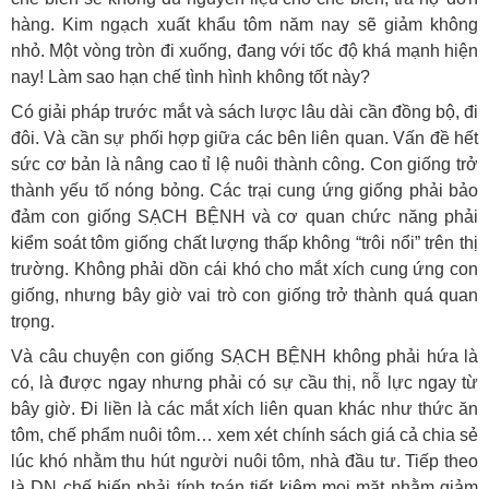
hàng. Kim ngạch xuất khẩu tôm năm nay sẽ giảm không
nhỏ. Một vòng tròn đi xuống, đang với tốc độ khá mạnh hiện
nay! Làm sao hạn chế tình hình không tốt này?
Có giải pháp trước mắt và sách lược lâu dài cần đồng bộ, đi
đôi. Và cần sự phối hợp giữa các bên liên quan. Vấn đề hết
sức cơ bản là nâng cao tỉ lệ nuôi thành công. Con giống trở
thành yếu tố nóng bỏng. Các trại cung ứng giống phải bảo
đảm con giống SẠCH BỆNH và cơ quan chức năng phải
kiểm soát tôm giống chất lượng thấp không “trôi nổi” trên thị
trường. Không phải dồn cái khó cho mắt xích cung ứng con
giống, nhưng bây giờ vai trò con giống trở thành quá quan
trọng.
Và câu chuyện con giống SẠCH BỆNH không phải hứa là
có, là được ngay nhưng phải có sự cầu thị, nỗ lực ngay từ
bây giờ. Đi liền là các mắt xích liên quan khác như thức ăn
tôm, chế phẩm nuôi tôm… xem xét chính sách giá cả chia sẻ
lúc khó nhằm thu hút người nuôi tôm, nhà đầu tư. Tiếp theo
là DN chế biến phải tính toán tiết kiệm mọi mặt nhằm giảm