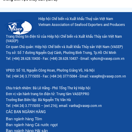
Hiệp hội Chế biến và Xuất khẩu Thuỷ sản Việt Nam
Vietnam Association of Seafood Exporters and Producers
Trang thông tin điện tử của Hiệp hội Chế biến và Xuất khẩu Thủy sản Việt Nam
(VASEP)
Cơ quan Chủ quản: Hiệp hội Chế biến và Xuất khẩu Thủy sản Việt Nam (VASEP)
Trụ sở: Số 7 đường Nguyễn Quý Cảnh, Phường Bình Trưng, Tp.Hồ Chí Minh
Tel: (+84) 28.628.10430 - Fax: (+84) 28.628.10437 - Email: vphcm@vasep.com.vn
VPĐD: Số 10, Nguyễn Công Hoan, Phường Giảng Võ, Hà Nội
Tel: (+84 24) 3.7715055 - Fax: (+84 24) 37715084 - Email: vasephn@vasep.com.vn
Chịu trách nhiệm: Bà Lê Hằng - Phó Tổng Thư ký Hiệp hội
Đơn vị vận hành trang tin điện tử: Trung tâm VASEP.PRO
Trưởng Ban Biên tập: Bà Nguyễn Thị Vân Hà
Tel: (+84 24) 3.7715055 – (ext.216); email: vanha@vasep.com.vn
CÁC BAN NGÀNH HÀNG
Ban ngành hàng Tôm
Ban ngành hàng Cá nước ngọt
Ban ngành hàng Hải sản