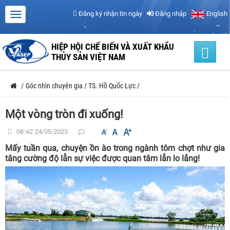
Đăng ký nhận tin ngày
Đăng nhập
English
HIỆP HỘI CHẾ BIẾN VÀ XUẤT KHẨU
THỦY SẢN VIỆT NAM
/
Góc nhìn chuyên gia
/
TS. Hồ Quốc Lực
/
Một vòng tròn đi xuống!
08:42 24/05/2023
Mấy tuần qua, chuyện ồn ào trong ngành tôm chợt như gia
tăng cường độ lẫn sự việc được quan tâm lẫn lo lắng!