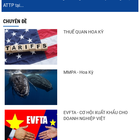
ATTP tại...
CHUYÊN ĐỀ
THUẾ QUAN HOA KỲ
MMPA - Hoa Kỳ
EVFTA - CƠ HỘI XUẤT KHẨU CHO
DOANH NGHIỆP VIỆT