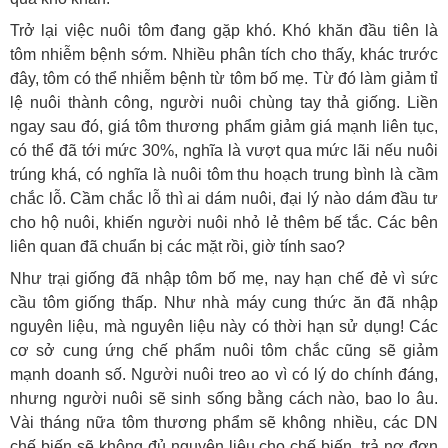
Trở lại việc nuôi tôm đang gặp khó. Khó khăn đầu tiên là
tôm nhiễm bệnh sớm. Nhiều phân tích cho thấy, khác trước
đây, tôm có thể nhiễm bệnh từ tôm bố mẹ. Từ đó làm giảm tỉ
lệ nuôi thành công, người nuôi chùng tay thả giống. Liền
ngay sau đó, giá tôm thương phẩm giảm giá mạnh liên tục,
có thể đã tới mức 30%, nghĩa là vượt qua mức lãi nếu nuôi
trúng khá, có nghĩa là nuôi tôm thu hoạch trung bình là cầm
chắc lỗ. Cầm chắc lỗ thì ai dám nuôi, đại lý nào dám đầu tư
cho hộ nuôi, khiến người nuôi nhỏ lẻ thêm bế tắc. Các bên
liên quan đã chuẩn bị các mặt rồi, giờ tính sao?
Như trại giống đã nhập tôm bố mẹ, nay hạn chế đẻ vì sức
cầu tôm giống thấp. Như nhà máy cung thức ăn đã nhập
nguyên liệu, mà nguyên liệu này có thời hạn sử dụng! Các
cơ sở cung ứng chế phẩm nuôi tôm chắc cũng sẽ giảm
mạnh doanh số. Người nuôi treo ao vì có lý do chính đáng,
nhưng người nuôi sẽ sinh sống bằng cách nào, bao lo âu.
Vài tháng nữa tôm thương phẩm sẽ không nhiều, các DN
chế biến sẽ không đủ nguyên liệu cho chế biến, trả nợ đơn