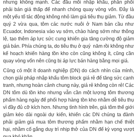
nhưng không mạnh. Các đầu mối nhập khẩu, phân phối
phải bán giá thấp để nhanh chóng quay vòng vốn. Đây là
một yếu tố tác động không nhỏ làm giá tiêu thụ giảm. Từ đầu
quý 2 vừa qua, tôm các nước nuôi ở Nam bán cầu như
Ecuador, Indonesia vào vụ sớm, chào hàng sớm như thông
lệ, tạo thêm áp lực sức cung khiến gia tăng cường độ giảm
giá bán. Phía chúng ta, do tiêu thụ ở quý năm rồi không như
kế hoạch khiến hàng tồn kho còn cũng không ít, cũng cần
quay vòng vốn nên cũng bị áp lực bán hàng bằng mọi giá.
Cũng có một ít doanh nghiệp (DN) do cách nhìn của mình,
chọn giải pháp nhập khẩu tôm block giá rẻ để tăng sức cạnh
tranh, nhưng hoàn cảnh chung này, giá rẻ không còn rẻ! Các
DN tôm dù tồn kho nhưng vẫn cần một lượng tôm thương
phẩm hàng ngày để phối hợp hàng tồn kho nhằm dễ tiêu thụ
vì đầy đủ cỡ kích hơn. Nhưng tình hình trên, giá tôm thế giới
giảm kéo dài ngoài dự kiến, khiến các DN chúng ta đành
phải giảm giá mua tôm thương phẩm nhằm hạn chế thiệt
hại, nhằm cố gắng duy trì nhịp thở của DN để kỳ vọng vượt
qua khó khăn.