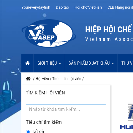
Youreverydayfish
Đào tạo
Hội chợ VietFish
CLB Hàng nội đ
HIỆP HỘI CHẾ
Vietnam Assoc
GIỚI THIỆU
SẢN PHẨM XUẤT KHẨU
THƯ V
/
Hội viên
/
Thông tin hội viên
/
TÌM KIẾM HỘI VIÊN
Tiêu chí tìm kiếm
Tất cả