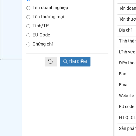
Tên doanh nghiệp
Tên doan
Tên thương mại
Tên thươ
Tỉnh/TP
Địa chỉ
EU Code
Tỉnh thà
Chứng chỉ
Lĩnh vực
TÌM KIẾM
Điện thoạ
Fax
Email
Website
EU code
HT QLCL
Sản phẩ