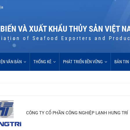
ịa
 BIẾN VÀ XUẤT KHẨU THỦY SẢN VIỆT N
iation of Seafood Exporters and Produ
IỆN VĂN BẢN
THỐNG KÊ
PHÁT TRIỂN BỀN VỮNG
BẢN TIN
CÔNG TY CỔ PHẦN CÔNG NGHIỆP LẠNH HƯNG TRÍ