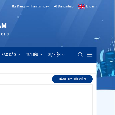
Đăng ký nhận tin ngày
Đăng nhập
English
AM
cers
 - BÁO CÁO
TƯ LIỆU
SỰ KIỆN
ĐĂNG KÝ HỘI VIÊN