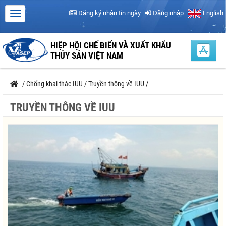
Đăng ký nhận tin ngày
Đăng nhập
English
HIỆP HỘI CHẾ BIẾN VÀ XUẤT KHẨU
THỦY SẢN VIỆT NAM
/
Chống khai thác IUU
/
Truyền thông về IUU
/
TRUYỀN THÔNG VỀ IUU