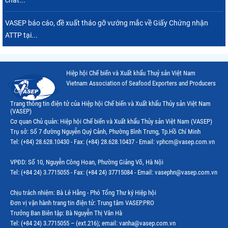
chất...
VASEP báo cáo, đề xuất tháo gỡ vướng mắc về Giấy Chứng nhận
ATTP tại...
Hiệp hội Chế biến và Xuất khẩu Thuỷ sản Việt Nam
Vietnam Association of Seafood Exporters and Producers
Trang thông tin điện tử của Hiệp hội Chế biến và Xuất khẩu Thủy sản Việt Nam
(VASEP)
Cơ quan Chủ quản: Hiệp hội Chế biến và Xuất khẩu Thủy sản Việt Nam (VASEP)
Trụ sở: Số 7 đường Nguyễn Quý Cảnh, Phường Bình Trưng, Tp.Hồ Chí Minh
Tel: (+84) 28.628.10430 - Fax: (+84) 28.628.10437 - Email: vphcm@vasep.com.vn
VPĐD: Số 10, Nguyễn Công Hoan, Phường Giảng Võ, Hà Nội
Tel: (+84 24) 3.7715055 - Fax: (+84 24) 37715084 - Email: vasephn@vasep.com.vn
Chịu trách nhiệm: Bà Lê Hằng - Phó Tổng Thư ký Hiệp hội
Đơn vị vận hành trang tin điện tử: Trung tâm VASEP.PRO
Trưởng Ban Biên tập: Bà Nguyễn Thị Vân Hà
Tel: (+84 24) 3.7715055 – (ext.216); email: vanha@vasep.com.vn