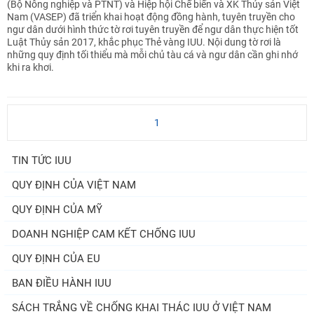
(Bộ Nông nghiệp và PTNT) và Hiệp hội Chế biến và XK Thủy sản Việt
Nam (VASEP) đã triển khai hoạt động đồng hành, tuyên truyền cho
ngư dân dưới hình thức tờ rơi tuyên truyền để ngư dân thực hiện tốt
Luật Thủy sản 2017, khắc phục Thẻ vàng IUU. Nội dung tờ rơi là
những quy định tối thiểu mà mỗi chủ tàu cá và ngư dân cần ghi nhớ
khi ra khơi.
1
TIN TỨC IUU
QUY ĐỊNH CỦA VIỆT NAM
QUY ĐỊNH CỦA MỸ
DOANH NGHIỆP CAM KẾT CHỐNG IUU
QUY ĐỊNH CỦA EU
BAN ĐIỀU HÀNH IUU
SÁCH TRẮNG VỀ CHỐNG KHAI THÁC IUU Ở VIỆT NAM