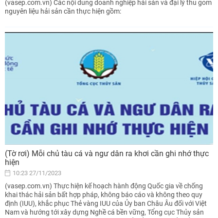
(vasep.com.vn) Các nội dung doanh nghiệp hải sản và đại lý thu gom
nguyên liệu hải sản cần thực hiện gồm:
(Tờ rơi) Mỗi chủ tàu cá và ngư dân ra khơi cần ghi nhớ thực
hiện
10:23 27/11/2023
(vasep.com.vn) Thực hiện kế hoạch hành động Quốc gia về chống
khai thác hải sản bất hợp pháp, không báo cáo và không theo quy
định (IUU), khắc phục Thẻ vàng IUU của Ủy ban Châu Âu đối với Việt
Nam và hướng tới xây dựng Nghề cá bền vững, Tổng cục Thủy sản