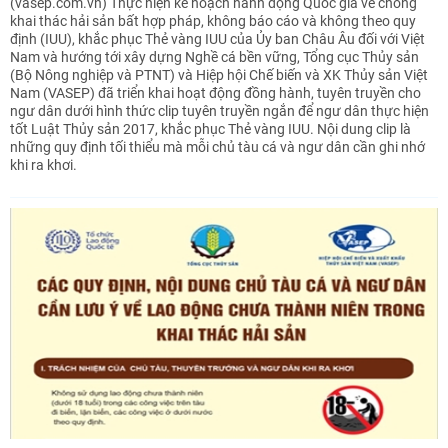
(vasep.com.vn) Thực hiện kế hoạch hành động Quốc gia về chống
khai thác hải sản bất hợp pháp, không báo cáo và không theo quy
định (IUU), khắc phục Thẻ vàng IUU của Ủy ban Châu Âu đối với Việt
Nam và hướng tới xây dựng Nghề cá bền vững, Tổng cục Thủy sản
(Bộ Nông nghiệp và PTNT) và Hiệp hội Chế biến và XK Thủy sản Việt
Nam (VASEP) đã triển khai hoạt động đồng hành, tuyên truyền cho
ngư dân dưới hình thức clip tuyên truyền ngắn để ngư dân thực hiện
tốt Luật Thủy sản 2017, khắc phục Thẻ vàng IUU. Nội dung clip là
những quy định tối thiểu mà mỗi chủ tàu cá và ngư dân cần ghi nhớ
khi ra khơi.