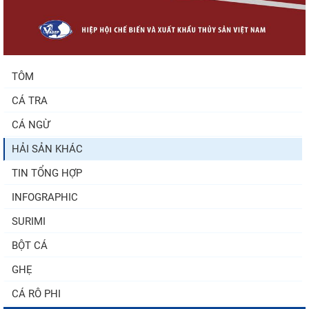
Còn chưa đầy 3 tuần đến Vietfish 2026: Sẵn
sàng cho chuỗi...
TÔM
CÁ TRA
Doanh nghiệp thủy sản cùng lúc đối mặt
nhiều áp lực
CÁ NGỪ
HẢI SẢN KHÁC
TIN TỔNG HỢP
INFOGRAPHIC
SURIMI
BỘT CÁ
GHẸ
CÁ RÔ PHI