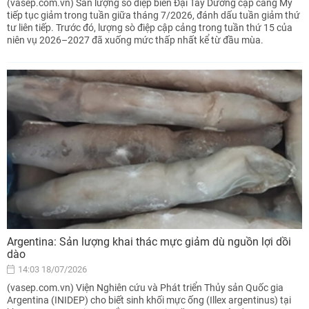
(vasep.com.vn) Sản lượng sò điệp biển Đại Tây Dương cập cảng Mỹ
tiếp tục giảm trong tuần giữa tháng 7/2026, đánh dấu tuần giảm thứ
tư liên tiếp. Trước đó, lượng sò điệp cập cảng trong tuần thứ 15 của
niên vụ 2026–2027 đã xuống mức thấp nhất kể từ đầu mùa.
Argentina: Sản lượng khai thác mực giảm dù nguồn lợi dồi
dào
14:03 18/07/2026
(vasep.com.vn) Viện Nghiên cứu và Phát triển Thủy sản Quốc gia
Argentina (INIDEP) cho biết sinh khối mực ống (Illex argentinus) tại