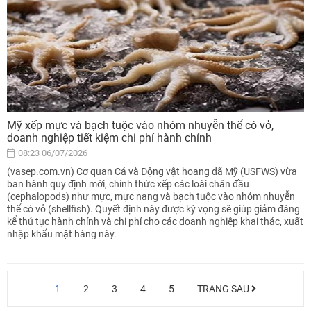
Mỹ xếp mực và bạch tuộc vào nhóm nhuyễn thể có vỏ,
doanh nghiệp tiết kiệm chi phí hành chính
08:23 06/07/2026
(vasep.com.vn) Cơ quan Cá và Động vật hoang dã Mỹ (USFWS) vừa
ban hành quy định mới, chính thức xếp các loài chân đầu
(cephalopods) như mực, mực nang và bạch tuộc vào nhóm nhuyễn
thể có vỏ (shellfish). Quyết định này được kỳ vọng sẽ giúp giảm đáng
kể thủ tục hành chính và chi phí cho các doanh nghiệp khai thác, xuất
nhập khẩu mặt hàng này.
1
2
3
4
5
TRANG SAU