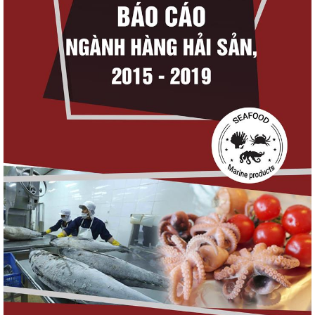
Nguồn cung giảm, giá cá rô phi Trung Quốc
tiếp tục tăng
Điểm tin thủy sản thế giới ngày 3/8/2026
Trung Quốc tăng mạnh nhập khẩu mực,
trong khi nguồn cung...
Thông báo 407/TB-VPCP: Tập trung cao độ,
tạo chuyển biến...