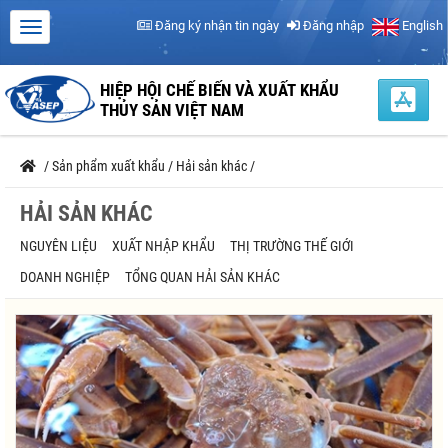
Đăng ký nhận tin ngày
Đăng nhập
English
HIỆP HỘI CHẾ BIẾN VÀ XUẤT KHẨU
THỦY SẢN VIỆT NAM
/
Sản phẩm xuất khẩu
/
Hải sản khác
/
HẢI SẢN KHÁC
NGUYÊN LIỆU
XUẤT NHẬP KHẨU
THỊ TRƯỜNG THẾ GIỚI
DOANH NGHIỆP
TỔNG QUAN HẢI SẢN KHÁC