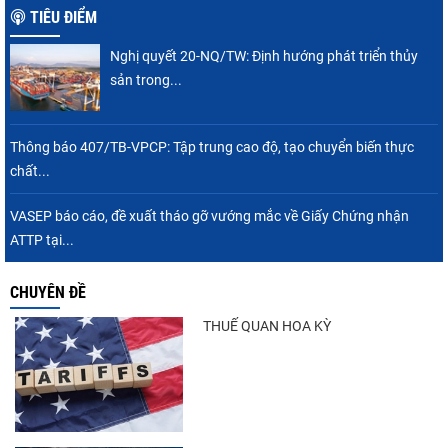
TIÊU ĐIỂM
Nghị quyết 20-NQ/TW: Định hướng phát triển thủy
sản trong...
Thông báo 407/TB-VPCP: Tập trung cao độ, tạo chuyển biến thực
chất...
VASEP báo cáo, đề xuất tháo gỡ vướng mắc về Giấy Chứng nhận
ATTP tại...
CHUYÊN ĐỀ
THUẾ QUAN HOA KỲ