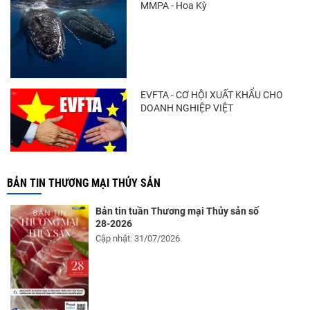
MMPA - Hoa Kỳ
EVFTA - CƠ HỘI XUẤT KHẨU CHO
DOANH NGHIỆP VIỆT
BẢN TIN THƯƠNG MẠI THỦY SẢN
Bản tin tuần Thương mại Thủy sản số
28-2026
Cập nhật: 31/07/2026