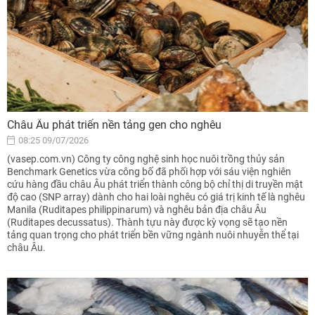
Châu Âu phát triển nền tảng gen cho nghêu
08:25 09/07/2026
(vasep.com.vn) Công ty công nghệ sinh học nuôi trồng thủy sản
Benchmark Genetics vừa công bố đã phối hợp với sáu viện nghiên
cứu hàng đầu châu Âu phát triển thành công bộ chỉ thị di truyền mật
độ cao (SNP array) dành cho hai loài nghêu có giá trị kinh tế là nghêu
Manila (Ruditapes philippinarum) và nghêu bản địa châu Âu
(Ruditapes decussatus). Thành tựu này được kỳ vọng sẽ tạo nền
tảng quan trọng cho phát triển bền vững ngành nuôi nhuyễn thể tại
châu Âu.