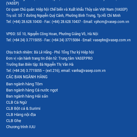
(VASEP)
Thị trường thủy sản thế giới
Cơ quan Chủ quản: Hiệp hội Chế biến và Xuất khẩu Thủy sản Việt Nam (VASEP)
Trụ sở: Số 7 đường Nguyễn Quý Cảnh, Phường Bình Trưng, Tp.Hồ Chí Minh
Tel: (+84) 28.628.10430 - Fax: (+84) 28.628.10437 - Email: vphcm@vasep.com.vn
VPĐD: Số 10, Nguyễn Công Hoan, Phường Giảng Võ, Hà Nội
Tel: (+84 24) 3.7715055 - Fax: (+84 24) 37715084 - Email: vasephn@vasep.com.vn
Chịu trách nhiệm: Bà Lê Hằng - Phó Tổng Thư ký Hiệp hội
Đơn vị vận hành trang tin điện tử: Trung tâm VASEP.PRO
Trưởng Ban Biên tập: Bà Nguyễn Thị Vân Hà
Tel: (+84 24) 3.7715055 – (ext.216); email: vanha@vasep.com.vn
CÁC BAN NGÀNH HÀNG
Ban ngành hàng Tôm
Ban ngành hàng Cá nước ngọt
Ban ngành hàng Hải sản
CLB Cá Ngừ
CLB Bột cá & Surimi
CLB Hàng nội địa
CLB Ghẹ
Chương trình IUU