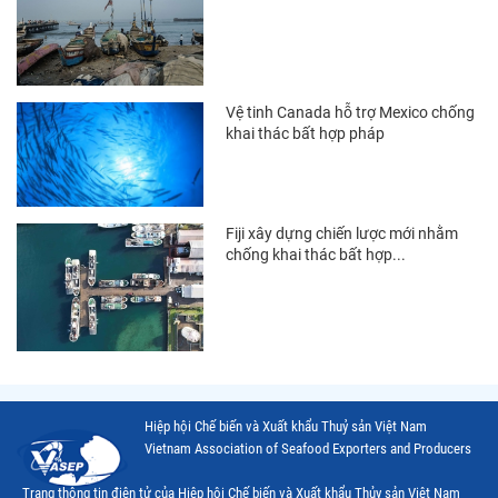
Thị trường EU
Thị trường Indonesia
Vệ tinh Canada hỗ trợ Mexico chống
Thị trường Mexico
khai thác bất hợp pháp
Thị trường Mỹ
Thị trường Nga
Fiji xây dựng chiến lược mới nhằm
Thị trường Hàn Quốc
chống khai thác bất hợp...
Thị trường Nhật Bản
Thị trường Thái Lan
Thị trường Trung Quốc
Thị trường Philippines
Hiệp hội Chế biến và Xuất khẩu Thuỷ sản Việt Nam
Thị trường Tây Ban Nha
Vietnam Association of Seafood Exporters and Producers
Thị trường thủy sản khác
Trang thông tin điện tử của Hiệp hội Chế biến và Xuất khẩu Thủy sản Việt Nam