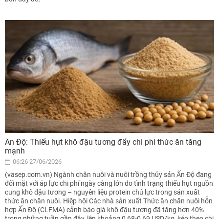
Ấn Độ: Thiếu hụt khô đậu tương đẩy chi phí thức ăn tăng
mạnh
06:26 27/06/2026
(vasep.com.vn) Ngành chăn nuôi và nuôi trồng thủy sản Ấn Độ đang
đối mặt với áp lực chi phí ngày càng lớn do tình trạng thiếu hụt nguồn
cung khô đậu tương – nguyên liệu protein chủ lực trong sản xuất
thức ăn chăn nuôi. Hiệp hội Các nhà sản xuất Thức ăn chăn nuôi hỗn
hợp Ấn Độ (CLFMA) cảnh báo giá khô đậu tương đã tăng hơn 40%
trong những tuần gần đây, lên khoảng 0,68-0,69 USD/kg, kéo theo chi