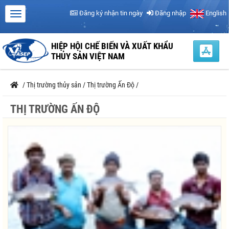
Đăng ký nhận tin ngày
Đăng nhập
English
HIỆP HỘI CHẾ BIẾN VÀ XUẤT KHẨU
THỦY SẢN VIỆT NAM
/
Thị trường thủy sản
/
Thị trường Ấn Độ
/
THỊ TRƯỜNG ẤN ĐỘ