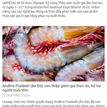
(MPEDA) sẽ tổ chức Olympic Kỹ năng Thủy sản Quốc gia lần thứ hai
từ ngày 1–3/7 trong khuôn khổ Seafood Expo Bharat 2026, nhằm
nâng cao tay nghề lao động và thúc đẩy phát triển các sản phẩm
thủy sản giá trị gia tăng phục vụ xuất khẩu.
Andhra Pradesh (Ấn Độ) can thiệp giảm giá thức ăn, hỗ trợ
người nuôi tôm
08:27 08/07/2026
(vasep.com.vn) Chính quyền bang Andhra Pradesh (Ấn Độ) đã can
thiệp nhằm giải quyết tình trạng giá thức ăn thủy sản tăng cao, thông