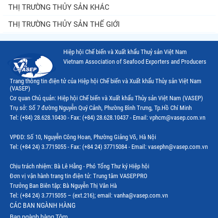
THỊ TRƯỜNG THỦY SẢN KHÁC
THỊ TRƯỜNG THỦY SẢN THẾ GIỚI
Hiệp hội Chế biến và Xuất khẩu Thuỷ sản Việt Nam
Vietnam Association of Seafood Exporters and Producers
Trang thông tin điện tử của Hiệp hội Chế biến và Xuất khẩu Thủy sản Việt Nam
(VASEP)
Cơ quan Chủ quản: Hiệp hội Chế biến và Xuất khẩu Thủy sản Việt Nam (VASEP)
Trụ sở: Số 7 đường Nguyễn Quý Cảnh, Phường Bình Trưng, Tp.Hồ Chí Minh
Tel: (+84) 28.628.10430 - Fax: (+84) 28.628.10437 - Email: vphcm@vasep.com.vn
VPĐD: Số 10, Nguyễn Công Hoan, Phường Giảng Võ, Hà Nội
Tel: (+84 24) 3.7715055 - Fax: (+84 24) 37715084 - Email: vasephn@vasep.com.vn
Chịu trách nhiệm: Bà Lê Hằng - Phó Tổng Thư ký Hiệp hội
Đơn vị vận hành trang tin điện tử: Trung tâm VASEP.PRO
Trưởng Ban Biên tập: Bà Nguyễn Thị Vân Hà
Tel: (+84 24) 3.7715055 – (ext.216); email: vanha@vasep.com.vn
CÁC BAN NGÀNH HÀNG
Ban ngành hàng Tôm