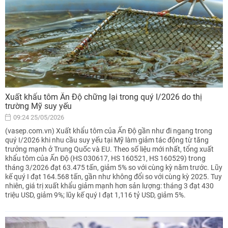
Xuất khẩu tôm Ấn Độ chững lại trong quý I/2026 do thị
trường Mỹ suy yếu
09:24 25/05/2026
(vasep.com.vn) Xuất khẩu tôm của Ấn Độ gần như đi ngang trong
quý I/2026 khi nhu cầu suy yếu tại Mỹ làm giảm tác động từ tăng
trưởng mạnh ở Trung Quốc và EU. Theo số liệu mới nhất, tổng xuất
khẩu tôm của Ấn Độ (HS 030617, HS 160521, HS 160529) trong
tháng 3/2026 đạt 63.475 tấn, giảm 5% so với cùng kỳ năm trước. Lũy
kế quý I đạt 164.568 tấn, gần như không đổi so với cùng kỳ 2025. Tuy
nhiên, giá trị xuất khẩu giảm mạnh hơn sản lượng: tháng 3 đạt 430
triệu USD, giảm 9%; lũy kế quý I đạt 1,116 tỷ USD, giảm 5%.