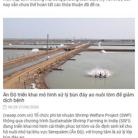
nay vẫn chưa thể hoàn tất các thỏa thuận đã đề ra.
Ấn Độ triển khai mô hình xử lý bùn đáy ao nuôi tôm để giảm
dịch bệnh
06:29 27/06/2026
(vasep.com.vn) Tổ chức phi lợi nhuận Shrimp Welfare Project (SWP)
thông qua chương trình Sustainable Shrimp Farming in India (SSFI)
đang triển khai mô hình cải thiện phúc lợi tôm và ổn định sinh kế cho
hộ nuôi nhỏ tại khu vực Serepalem (Ấn Độ), với trọng tâm là xử lý lớp
bùn đáy ao.