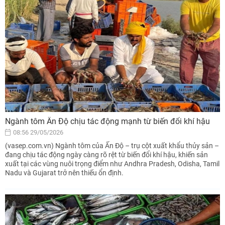
Ngành tôm Ấn Độ chịu tác động mạnh từ biến đổi khí hậu
08:56 29/05/2026
(vasep.com.vn) Ngành tôm của Ấn Độ – trụ cột xuất khẩu thủy sản –
đang chịu tác động ngày càng rõ rệt từ biến đổi khí hậu, khiến sản
xuất tại các vùng nuôi trọng điểm như Andhra Pradesh, Odisha, Tamil
Nadu và Gujarat trở nên thiếu ổn định.