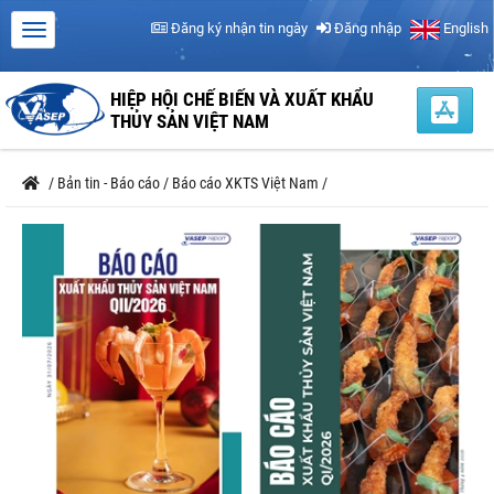
Đăng ký nhận tin ngày
Đăng nhập
English
HIỆP HỘI CHẾ BIẾN VÀ XUẤT KHẨU
THỦY SẢN VIỆT NAM
/
Bản tin - Báo cáo
/
Báo cáo XKTS Việt Nam
/