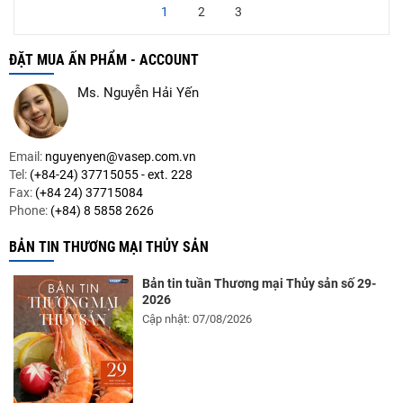
1
2
3
ĐẶT MUA ẤN PHẨM - ACCOUNT
Ms. Nguyễn Hải Yến
Email:
nguyenyen@vasep.com.vn
Tel:
(+84-24) 37715055 - ext. 228
Fax:
(+84 24) 37715084
Phone:
(+84) 8 5858 2626
BẢN TIN THƯƠNG MẠI THỦY SẢN
Bản tin tuần Thương mại Thủy sản số 29-
2026
Cập nhật: 07/08/2026