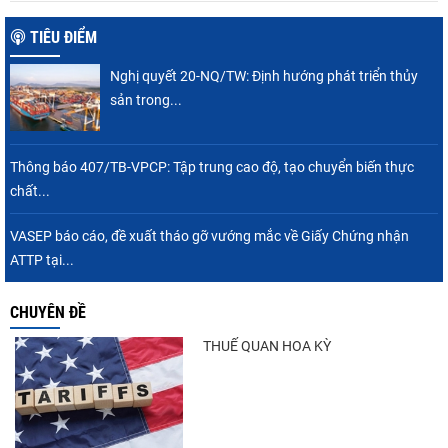
TIÊU ĐIỂM
Nghị quyết 20-NQ/TW: Định hướng phát triển thủy
sản trong...
Thông báo 407/TB-VPCP: Tập trung cao độ, tạo chuyển biến thực
chất...
VASEP báo cáo, đề xuất tháo gỡ vướng mắc về Giấy Chứng nhận
ATTP tại...
CHUYÊN ĐỀ
THUẾ QUAN HOA KỲ