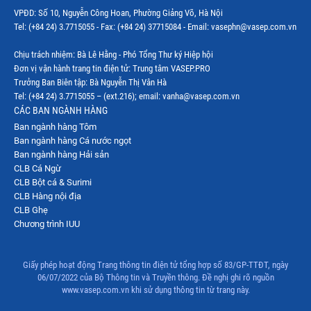
VPĐD: Số 10, Nguyễn Công Hoan, Phường Giảng Võ, Hà Nội
Tel: (+84 24) 3.7715055 - Fax: (+84 24) 37715084 - Email: vasephn@vasep.com.vn
Chịu trách nhiệm: Bà Lê Hằng - Phó Tổng Thư ký Hiệp hội
Đơn vị vận hành trang tin điện tử: Trung tâm VASEP.PRO
Trưởng Ban Biên tập: Bà Nguyễn Thị Vân Hà
Tel: (+84 24) 3.7715055 – (ext.216); email: vanha@vasep.com.vn
CÁC BAN NGÀNH HÀNG
Ban ngành hàng Tôm
Ban ngành hàng Cá nước ngọt
Ban ngành hàng Hải sản
CLB Cá Ngừ
CLB Bột cá & Surimi
CLB Hàng nội địa
CLB Ghẹ
Chương trình IUU
Giấy phép hoạt động Trang thông tin điện tử tổng hợp số 83/GP-TTĐT, ngày
06/07/2022 của Bộ Thông tin và Truyền thông. Đề nghị ghi rõ nguồn
www.vasep.com.vn khi sử dụng thông tin từ trang này.