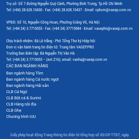
Trụ sở: Số 7 đường Nguyễn Quý Cảnh, Phường Bình Trưng, Tp.Hồ Chí Minh
Tel: (+84) 28.628.10430 - Fax: (+84) 28.628.10437 - Email: vphcm@vasep.com.vn
VPĐD: Số 10, Nguyễn Công Hoan, Phường Giảng Võ, Hà Nội
Tel: (+84 24) 3.7715055 - Fax: (+84 24) 37715084 - Email: vasephn@vasep.com.vn
Chịu trách nhiệm: Bà Lê Hằng - Phó Tổng Thư ký Hiệp hội
Đơn vị vận hành trang tin điện tử: Trung tâm VASEP.PRO
Trưởng Ban Biên tập: Bà Nguyễn Thị Vân Hà
Tel: (+84 24) 3.7715055 – (ext.216); email: vanha@vasep.com.vn
CÁC BAN NGÀNH HÀNG
Ban ngành hàng Tôm
Ban ngành hàng Cá nước ngọt
Ban ngành hàng Hải sản
CLB Cá Ngừ
CLB Bột cá & Surimi
CLB Hàng nội địa
CLB Ghẹ
Chương trình IUU
Giấy phép hoạt động Trang thông tin điện tử tổng hợp số 83/GP-TTĐT, ngày