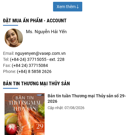
Xem thêm
ĐẶT MUA ẤN PHẨM - ACCOUNT
Ms. Nguyễn Hải Yến
Email:
nguyenyen@vasep.com.vn
Tel:
(+84-24) 37715055 - ext. 228
Fax:
(+84 24) 37715084
Phone:
(+84) 8 5858 2626
BẢN TIN THƯƠNG MẠI THỦY SẢN
Bản tin tuần Thương mại Thủy sản số 29-
2026
Cập nhật: 07/08/2026