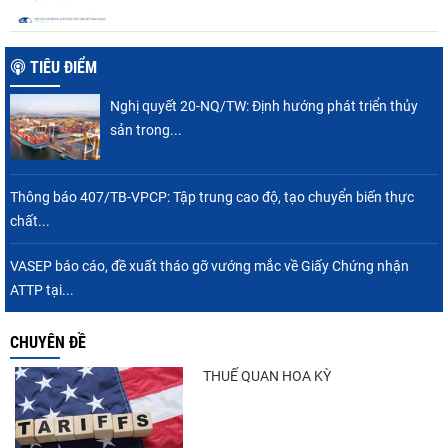
TIÊU ĐIỂM
Nghị quyết 20-NQ/TW: Định hướng phát triển thủy
sản trong...
Thông báo 407/TB-VPCP: Tập trung cao độ, tạo chuyển biến thực
chất...
VASEP báo cáo, đề xuất tháo gỡ vướng mắc về Giấy Chứng nhận
ATTP tại...
CHUYÊN ĐỀ
THUẾ QUAN HOA KỲ