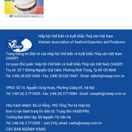
Hiệp hội Chế biến và Xuất khẩu Thuỷ sản Việt Nam
Vietnam Association of Seafood Exporters and Producers
Trang thông tin điện tử của Hiệp hội Chế biến và Xuất khẩu Thủy sản Việt Nam
(VASEP)
Cơ quan Chủ quản: Hiệp hội Chế biến và Xuất khẩu Thủy sản Việt Nam (VASEP)
Trụ sở: Số 7 đường Nguyễn Quý Cảnh, Phường Bình Trưng, Tp.Hồ Chí Minh
Tel: (+84) 28.628.10430 - Fax: (+84) 28.628.10437 - Email: vphcm@vasep.com.vn
VPĐD: Số 10, Nguyễn Công Hoan, Phường Giảng Võ, Hà Nội
Tel: (+84 24) 3.7715055 - Fax: (+84 24) 37715084 - Email: vasephn@vasep.com.vn
Chịu trách nhiệm: Bà Lê Hằng - Phó Tổng Thư ký Hiệp hội
Đơn vị vận hành trang tin điện tử: Trung tâm VASEP.PRO
Trưởng Ban Biên tập: Bà Nguyễn Thị Vân Hà
Tel: (+84 24) 3.7715055 – (ext.216); email: vanha@vasep.com.vn
CÁC BAN NGÀNH HÀNG