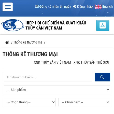
Đăng ký nhận tin ngày
Đăng nhập
English
HIỆP HỘI CHẾ BIẾN VÀ XUẤT KHẨU
THỦY SẢN VIỆT NAM
/
Thống kê thương mại
/
THỐNG KÊ THƯƠNG MẠI
XNK THỦY SẢN VIỆT NAM
XNK THỦY SẢN THẾ GIỚI