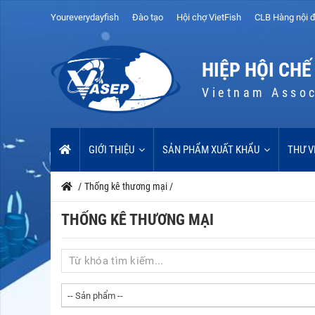
Youreverydayfish
Đào tạo
Hội chợ VietFish
CLB Hàng nội đ
HIỆP HỘI CHẾ
Vietnam Assoc
GIỚI THIỆU
SẢN PHẨM XUẤT KHẨU
THƯ V
/
Thống kê thương mại
/
THỐNG KÊ THƯƠNG MẠI
-- Sản phẩm --