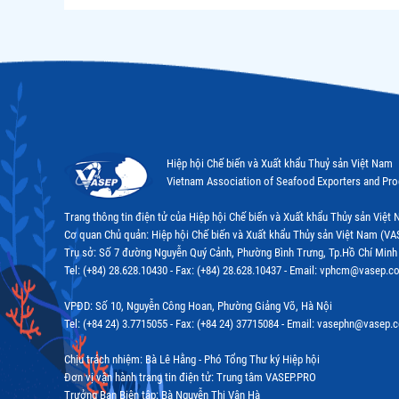
Hiệp hội Chế biến và Xuất khẩu Thuỷ sản Việt Nam
Vietnam Association of Seafood Exporters and Pr
Trang thông tin điện tử của Hiệp hội Chế biến và Xuất khẩu Thủy sản Việ
Cơ quan Chủ quản: Hiệp hội Chế biến và Xuất khẩu Thủy sản Việt Nam (VA
Trụ sở: Số 7 đường Nguyễn Quý Cảnh, Phường Bình Trưng, Tp.Hồ Chí Minh
Tel: (+84) 28.628.10430 - Fax: (+84) 28.628.10437 - Email: vphcm@vasep.c
VPĐD: Số 10, Nguyễn Công Hoan, Phường Giảng Võ, Hà Nội
Tel: (+84 24) 3.7715055 - Fax: (+84 24) 37715084 - Email: vasephn@vasep.
Chịu trách nhiệm: Bà Lê Hằng - Phó Tổng Thư ký Hiệp hội
Đơn vị vận hành trang tin điện tử: Trung tâm VASEP.PRO
Trưởng Ban Biên tập: Bà Nguyễn Thị Vân Hà