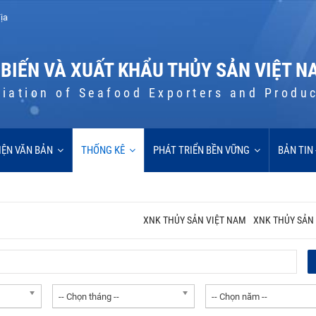
ịa
 BIẾN VÀ XUẤT KHẨU THỦY SẢN VIỆT N
iation of Seafood Exporters and Produ
IỆN VĂN BẢN
THỐNG KÊ
PHÁT TRIỂN BỀN VỮNG
BẢN TIN
XNK THỦY SẢN VIỆT NAM
XNK THỦY SẢN 
-- Chọn tháng --
-- Chọn năm --