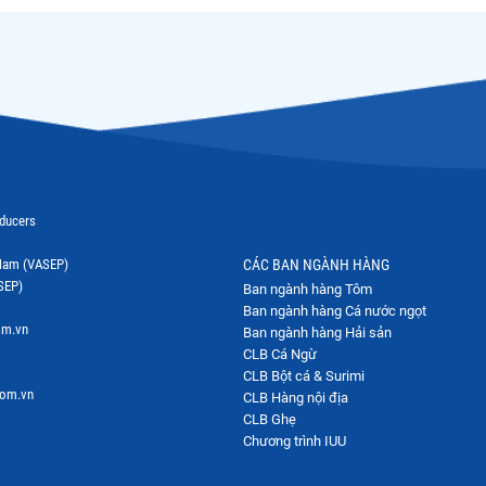
oducers
t Nam (VASEP)
CÁC BAN NGÀNH HÀNG
SEP)
Ban ngành hàng Tôm
Ban ngành hàng Cá nước ngọt
om.vn
Ban ngành hàng Hải sản
CLB Cá Ngừ
CLB Bột cá & Surimi
com.vn
CLB Hàng nội địa
CLB Ghẹ
Chương trình IUU