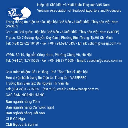
Hiệp hội Chế biến và Xuất khẩu Thuỷ sản Việt Nam
Vietnam Association of Seafood Exporters and Producers
Trang thông tin điện tử của Hiệp hội Chế biến và Xuất khẩu Thủy sản Việt Nam
(VASEP)
Cơ quan Chủ quản: Hiệp hội Chế biến và Xuất khẩu Thủy sản Việt Nam (VASEP)
Trụ sở: Số 7 đường Nguyễn Quý Cảnh, Phường Bình Trưng, Tp.Hồ Chí Minh
Tel: (+84) 28.628.10430 - Fax: (+84) 28.628.10437 - Email: vphcm@vasep.com.vn
VPĐD: Số 10, Nguyễn Công Hoan, Phường Giảng Võ, Hà Nội
Tel: (+84 24) 3.7715055 - Fax: (+84 24) 37715084 - Email: vasephn@vasep.com.vn
Chịu trách nhiệm: Bà Lê Hằng - Phó Tổng Thư ký Hiệp hội
Đơn vị vận hành trang tin điện tử: Trung tâm VASEP.PRO
Trưởng Ban Biên tập: Bà Nguyễn Thị Vân Hà
Tel: (+84 24) 3.7715055 – (ext.216); email: vanha@vasep.com.vn
CÁC BAN NGÀNH HÀNG
Ban ngành hàng Tôm
Ban ngành hàng Cá nước ngọt
Ban ngành hàng Hải sản
CLB Cá Ngừ
CLB Bột cá & Surimi