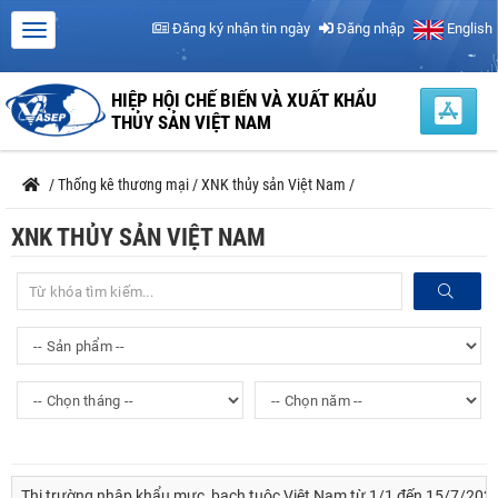
Đăng ký nhận tin ngày
Đăng nhập
English
HIỆP HỘI CHẾ BIẾN VÀ XUẤT KHẨU
THỦY SẢN VIỆT NAM
/
Thống kê thương mại
/
XNK thủy sản Việt Nam
/
XNK THỦY SẢN VIỆT NAM
Thị trường nhập khẩu mực, bạch tuộc Việt Nam từ 1/1 đến 15/7/202