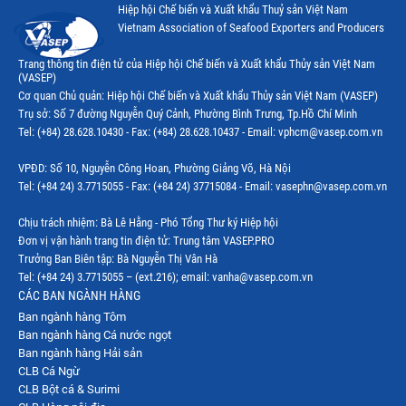
Hiệp hội Chế biến và Xuất khẩu Thuỷ sản Việt Nam
Vietnam Association of Seafood Exporters and Producers
Trang thông tin điện tử của Hiệp hội Chế biến và Xuất khẩu Thủy sản Việt Nam
(VASEP)
Cơ quan Chủ quản: Hiệp hội Chế biến và Xuất khẩu Thủy sản Việt Nam (VASEP)
Trụ sở: Số 7 đường Nguyễn Quý Cảnh, Phường Bình Trưng, Tp.Hồ Chí Minh
Tel: (+84) 28.628.10430 - Fax: (+84) 28.628.10437 - Email: vphcm@vasep.com.vn
VPĐD: Số 10, Nguyễn Công Hoan, Phường Giảng Võ, Hà Nội
Tel: (+84 24) 3.7715055 - Fax: (+84 24) 37715084 - Email: vasephn@vasep.com.vn
Chịu trách nhiệm: Bà Lê Hằng - Phó Tổng Thư ký Hiệp hội
Đơn vị vận hành trang tin điện tử: Trung tâm VASEP.PRO
Trưởng Ban Biên tập: Bà Nguyễn Thị Vân Hà
Tel: (+84 24) 3.7715055 – (ext.216); email: vanha@vasep.com.vn
CÁC BAN NGÀNH HÀNG
Ban ngành hàng Tôm
Ban ngành hàng Cá nước ngọt
Ban ngành hàng Hải sản
CLB Cá Ngừ
CLB Bột cá & Surimi