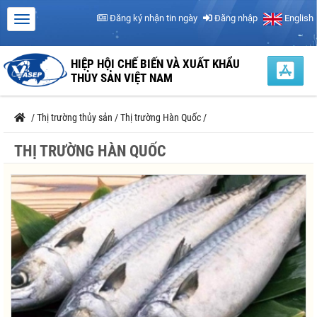
Đăng ký nhận tin ngày
Đăng nhập
English
HIỆP HỘI CHẾ BIẾN VÀ XUẤT KHẨU
THỦY SẢN VIỆT NAM
/
Thị trường thủy sản
/
Thị trường Hàn Quốc
/
THỊ TRƯỜNG HÀN QUỐC