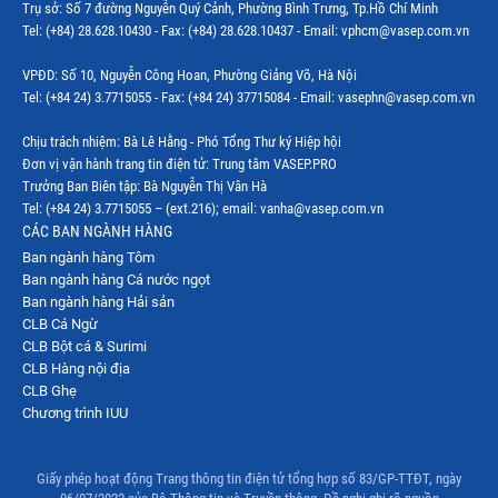
Trụ sở: Số 7 đường Nguyễn Quý Cảnh, Phường Bình Trưng, Tp.Hồ Chí Minh
Tel: (+84) 28.628.10430 - Fax: (+84) 28.628.10437 - Email: vphcm@vasep.com.vn
VPĐD: Số 10, Nguyễn Công Hoan, Phường Giảng Võ, Hà Nội
Tel: (+84 24) 3.7715055 - Fax: (+84 24) 37715084 - Email: vasephn@vasep.com.vn
Chịu trách nhiệm: Bà Lê Hằng - Phó Tổng Thư ký Hiệp hội
Đơn vị vận hành trang tin điện tử: Trung tâm VASEP.PRO
Trưởng Ban Biên tập: Bà Nguyễn Thị Vân Hà
Tel: (+84 24) 3.7715055 – (ext.216); email: vanha@vasep.com.vn
CÁC BAN NGÀNH HÀNG
Ban ngành hàng Tôm
Ban ngành hàng Cá nước ngọt
Ban ngành hàng Hải sản
CLB Cá Ngừ
CLB Bột cá & Surimi
CLB Hàng nội địa
CLB Ghẹ
Chương trình IUU
Giấy phép hoạt động Trang thông tin điện tử tổng hợp số 83/GP-TTĐT, ngày