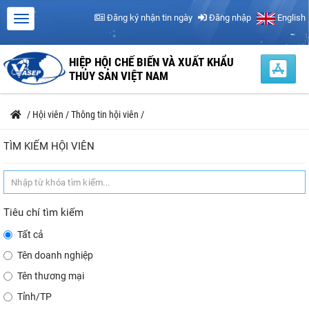
Đăng ký nhận tin ngày
Đăng nhập
English
HIỆP HỘI CHẾ BIẾN VÀ XUẤT KHẨU
THỦY SẢN VIỆT NAM
/
Hội viên
/
Thông tin hội viên
/
TÌM KIẾM HỘI VIÊN
Tiêu chí tìm kiếm
Tất cả
Tên doanh nghiệp
Tên thương mại
Tỉnh/TP