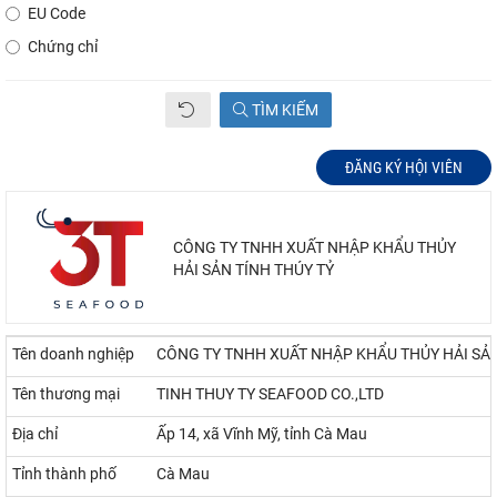
EU Code
Chứng chỉ
TÌM KIẾM
ĐĂNG KÝ HỘI VIÊN
CÔNG TY TNHH XUẤT NHẬP KHẨU THỦY
HẢI SẢN TÍNH THÚY TỶ
Tên doanh nghiệp
CÔNG TY TNHH XUẤT NHẬP KHẨU THỦY HẢI SẢN
Tên thương mại
TINH THUY TY SEAFOOD CO.,LTD
Địa chỉ
Ấp 14, xã Vĩnh Mỹ, tỉnh Cà Mau
Tỉnh thành phố
Cà Mau