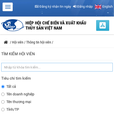
Đăng ký nhận tin ngày
Đăng nhập
English
HIỆP HỘI CHẾ BIẾN VÀ XUẤT KHẨU
THỦY SẢN VIỆT NAM
/
Hội viên
/
Thông tin hội viên
/
TÌM KIẾM HỘI VIÊN
Tiêu chí tìm kiếm
Tất cả
Tên doanh nghiệp
Tên thương mại
Tỉnh/TP