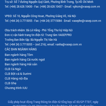
Trụ sở: Số 7 đường Nguyễn Quý Cảnh, Phường Bình Trưng, Tp.Hồ Chí Minh
Tel: (+84) 28.628.10430 - Fax: (+84) 28.628.10437 - Email: vphcm@vasep.com.vn
VPĐD: Số 10, Nguyễn Công Hoan, Phường Giảng Võ, Hà Nội
Tel: (+84 24) 3.7715055 - Fax: (+84 24) 37715084 - Email: vasephn@vasep.com.vn
Chịu trách nhiệm: Bà Lê Hằng - Phó Tổng Thư ký Hiệp hội
Đơn vị vận hành trang tin điện tử: Trung tâm VASEP.PRO
Trưởng Ban Biên tập: Bà Nguyễn Thị Vân Hà
Tel: (+84 24) 3.7715055 – (ext.216); email: vanha@vasep.com.vn
CÁC BAN NGÀNH HÀNG
Ban ngành hàng Tôm
Ban ngành hàng Cá nước ngọt
Ban ngành hàng Hải sản
CLB Cá Ngừ
CLB Bột cá & Surimi
CLB Hàng nội địa
CLB Ghẹ
Chương trình IUU
Giấy phép hoạt động Trang thông tin điện tử tổng hợp số 83/GP-TTĐT, ngày