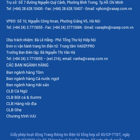
Trụ sở: Số 7 đường Nguyễn Quý Cảnh, Phường Bình Trưng, Tp.Hồ Chí Minh
Tel: (+84) 28.628.10430 - Fax: (+84) 28.628.10437 - Email: vphcm@vasep.com.vn
VPĐD: Số 10, Nguyễn Công Hoan, Phường Giảng Võ, Hà Nội
Tel: (+84 24) 3.7715055 - Fax: (+84 24) 37715084 - Email: vasephn@vasep.com.vn
Chịu trách nhiệm: Bà Lê Hằng - Phó Tổng Thư ký Hiệp hội
Đơn vị vận hành trang tin điện tử: Trung tâm VASEP.PRO
Trưởng Ban Biên tập: Bà Nguyễn Thị Vân Hà
Tel: (+84 24) 3.7715055 – (ext.216); email: vanha@vasep.com.vn
CÁC BAN NGÀNH HÀNG
Ban ngành hàng Tôm
Ban ngành hàng Cá nước ngọt
Ban ngành hàng Hải sản
CLB Cá Ngừ
CLB Bột cá & Surimi
CLB Hàng nội địa
CLB Ghẹ
Chương trình IUU
Giấy phép hoạt động Trang thông tin điện tử tổng hợp số 83/GP-TTĐT, ngày