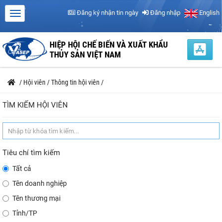
Đăng ký nhận tin ngày
Đăng nhập
English
HIỆP HỘI CHẾ BIẾN VÀ XUẤT KHẨU
THỦY SẢN VIỆT NAM
/
Hội viên
/
Thông tin hội viên
/
TÌM KIẾM HỘI VIÊN
Tiêu chí tìm kiếm
Tất cả
Tên doanh nghiệp
Tên thương mại
Tỉnh/TP