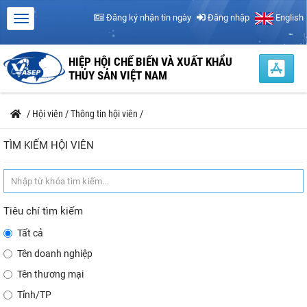
Đăng ký nhận tin ngày
Đăng nhập
English
HIỆP HỘI CHẾ BIẾN VÀ XUẤT KHẨU
THỦY SẢN VIỆT NAM
/
Hội viên
/
Thông tin hội viên
/
TÌM KIẾM HỘI VIÊN
Tiêu chí tìm kiếm
Tất cả
Tên doanh nghiệp
Tên thương mại
Tỉnh/TP