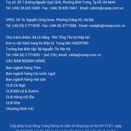
Trụ sở: Số 7 đường Nguyễn Quý Cảnh, Phường Bình Trưng, Tp.Hồ Chí Minh
Tel: (+84) 28.628.10430 - Fax: (+84) 28.628.10437 - Email: vphcm@vasep.com.vn
VPĐD: Số 10, Nguyễn Công Hoan, Phường Giảng Võ, Hà Nội
Tel: (+84 24) 3.7715055 - Fax: (+84 24) 37715084 - Email: vasephn@vasep.com.vn
Chịu trách nhiệm: Bà Lê Hằng - Phó Tổng Thư ký Hiệp hội
Đơn vị vận hành trang tin điện tử: Trung tâm VASEP.PRO
Trưởng Ban Biên tập: Bà Nguyễn Thị Vân Hà
Tel: (+84 24) 3.7715055 – (ext.216); email: vanha@vasep.com.vn
CÁC BAN NGÀNH HÀNG
Ban ngành hàng Tôm
Ban ngành hàng Cá nước ngọt
Ban ngành hàng Hải sản
CLB Cá Ngừ
CLB Bột cá & Surimi
CLB Hàng nội địa
CLB Ghẹ
Chương trình IUU
Giấy phép hoạt động Trang thông tin điện tử tổng hợp số 83/GP-TTĐT, ngày