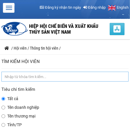
Đăng ký nhận tin ngày
Đăng nhập
English
HIỆP HỘI CHẾ BIẾN VÀ XUẤT KHẨU
THỦY SẢN VIỆT NAM
/
Hội viên
/
Thông tin hội viên
/
TÌM KIẾM HỘI VIÊN
Tiêu chí tìm kiếm
Tất cả
Tên doanh nghiệp
Tên thương mại
Tỉnh/TP