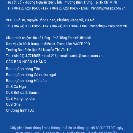
Trụ sở: Số 7 đường Nguyễn Quý Cảnh, Phường Bình Trưng, Tp.Hồ Chí Minh
Tel: (+84) 28.628.10430 - Fax: (+84) 28.628.10437 - Email: vphcm@vasep.com.vn
VPĐD: Số 10, Nguyễn Công Hoan, Phường Giảng Võ, Hà Nội
Tel: (+84 24) 3.7715055 - Fax: (+84 24) 37715084 - Email: vasephn@vasep.com.vn
Chịu trách nhiệm: Bà Lê Hằng - Phó Tổng Thư ký Hiệp hội
Đơn vị vận hành trang tin điện tử: Trung tâm VASEP.PRO
Trưởng Ban Biên tập: Bà Nguyễn Thị Vân Hà
Tel: (+84 24) 3.7715055 – (ext.216); email: vanha@vasep.com.vn
CÁC BAN NGÀNH HÀNG
Ban ngành hàng Tôm
Ban ngành hàng Cá nước ngọt
Ban ngành hàng Hải sản
CLB Cá Ngừ
CLB Bột cá & Surimi
CLB Hàng nội địa
CLB Ghẹ
Chương trình IUU
Giấy phép hoạt động Trang thông tin điện tử tổng hợp số 83/GP-TTĐT, ngày