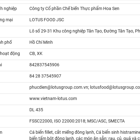
h nghiệp
Công ty Cổ phần Chế biến Thực phẩm Hoa Sen
ng mại
LOTUS FOOD JSC
Lô số 29-31 Khu công nghiệp Tân Tạo, Đường Tân Tạo, P
nh phố
Hồ Chí Minh
 hoạt động
CB, XK
i
842837545906
84 28 37545907
phucdien@lotusgroup.com.vn; lotusfood@lotusgroup.c
www.vietnam-lotus.com
DL 435
FSSC22000, ISO 22000:2018; MSC/ASC, SMECTA
m
Cá biển fillet, cắt miếng đông lạnh, Cá biển sinh histramine 
biển tẩm bột đông lạnh, các món ăn sẵn; rau, củ, quả và 