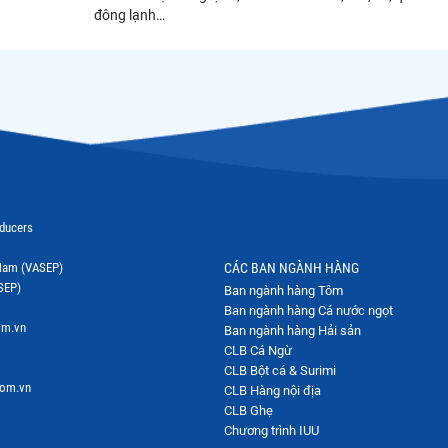
đông lạnh…
oducers
t Nam (VASEP)
CÁC BAN NGÀNH HÀNG
SEP)
Ban ngành hàng Tôm
Ban ngành hàng Cá nước ngọt
om.vn
Ban ngành hàng Hải sản
CLB Cá Ngừ
CLB Bột cá & Surimi
com.vn
CLB Hàng nội địa
CLB Ghẹ
Chương trình IUU