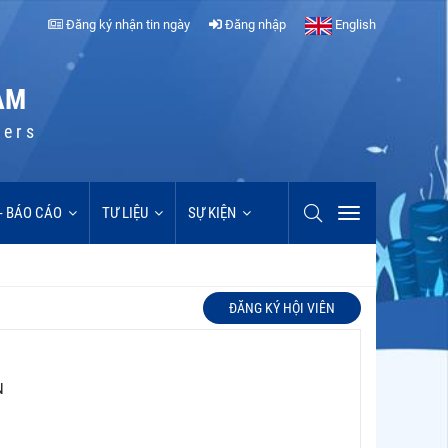
Đăng ký nhận tin ngày
Đăng nhập
English
AM
cers
 - BÁO CÁO
TƯ LIỆU
SỰ KIỆN
ĐĂNG KÝ HỘI VIÊN
N