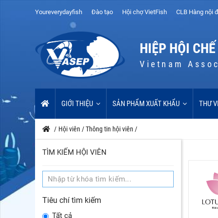
Youreverydayfish
Đào tạo
Hội chợ VietFish
CLB Hàng nội đ
HIỆP HỘI CHẾ
Vietnam Assoc
GIỚI THIỆU
SẢN PHẨM XUẤT KHẨU
THƯ V
/
Hội viên
/
Thông tin hội viên
/
TÌM KIẾM HỘI VIÊN
Tiêu chí tìm kiếm
Tất cả