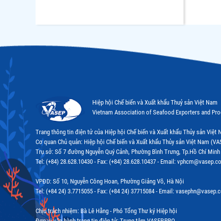
Hiệp hội Chế biến và Xuất khẩu Thuỷ sản Việt Nam
Vietnam Association of Seafood Exporters and Pr
Trang thông tin điện tử của Hiệp hội Chế biến và Xuất khẩu Thủy sản Việ
Cơ quan Chủ quản: Hiệp hội Chế biến và Xuất khẩu Thủy sản Việt Nam (VA
Trụ sở: Số 7 đường Nguyễn Quý Cảnh, Phường Bình Trưng, Tp.Hồ Chí Minh
Tel: (+84) 28.628.10430 - Fax: (+84) 28.628.10437 - Email: vphcm@vasep.c
VPĐD: Số 10, Nguyễn Công Hoan, Phường Giảng Võ, Hà Nội
Tel: (+84 24) 3.7715055 - Fax: (+84 24) 37715084 - Email: vasephn@vasep.
Chịu trách nhiệm: Bà Lê Hằng - Phó Tổng Thư ký Hiệp hội
Đơn vị vận hành trang tin điện tử: Trung tâm VASEP.PRO