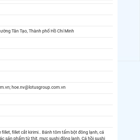
hường Tân Tạo, Thành phố Hồ Chí Minh
om.vn; hoe.nv@lotusgroup.com.vn
fillet, fillet cắt kirimi.. Bánh tôm tẩm bột đông lạnh, cá
các sản phẩm từ thịt, mực sushi đông lạnh, Cá hồi sushi