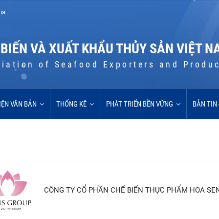
ịa
 BIẾN VÀ XUẤT KHẨU THỦY SẢN VIỆT N
iation of Seafood Exporters and Produ
IỆN VĂN BẢN
THỐNG KÊ
PHÁT TRIỂN BỀN VỮNG
BẢN TIN
CÔNG TY CỔ PHẦN CHẾ BIẾN THỰC PHẨM HOA SE