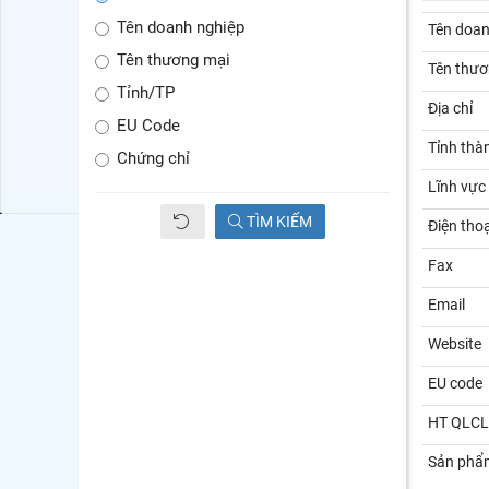
Tên doanh nghiệp
Tên doan
Tên thương mại
Tên thươ
Tỉnh/TP
Địa chỉ
EU Code
Tỉnh thà
Chứng chỉ
Lĩnh vực
TÌM KIẾM
Điện thoạ
Fax
Email
Website
EU code
HT QLCL
Sản phẩ