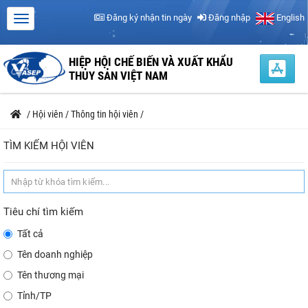
Đăng ký nhận tin ngày
Đăng nhập
English
HIỆP HỘI CHẾ BIẾN VÀ XUẤT KHẨU
THỦY SẢN VIỆT NAM
/
Hội viên
/
Thông tin hội viên
/
TÌM KIẾM HỘI VIÊN
Tiêu chí tìm kiếm
Tất cả
Tên doanh nghiệp
Tên thương mại
Tỉnh/TP