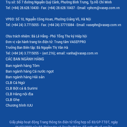
Trụ sở: Số 7 đường Nguyễn Quý Cảnh, Phường Bình Trưng, Tp.Hồ Chí Minh
Tel: (+84) 28.628.10430 - Fax: (+84) 28.628.10437 - Email: vphcm@vasep.com.vn
VPĐD: Số 10, Nguyễn Công Hoan, Phường Giảng Võ, Hà Nội
Tel: (+84 24) 3.7715055 - Fax: (+84 24) 37715084 - Email: vasephn@vasep.com.vn
Chịu trách nhiệm: Bà Lê Hằng - Phó Tổng Thư ký Hiệp hội
Đơn vị vận hành trang tin điện tử: Trung tâm VASEP.PRO
Trưởng Ban Biên tập: Bà Nguyễn Thị Vân Hà
Tel: (+84 24) 3.7715055 – (ext.216); email: vanha@vasep.com.vn
CÁC BAN NGÀNH HÀNG
Ban ngành hàng Tôm
Ban ngành hàng Cá nước ngọt
Ban ngành hàng Hải sản
CLB Cá Ngừ
CLB Bột cá & Surimi
CLB Hàng nội địa
CLB Ghẹ
Chương trình IUU
Giấy phép hoạt động Trang thông tin điện tử tổng hợp số 83/GP-TTĐT, ngày