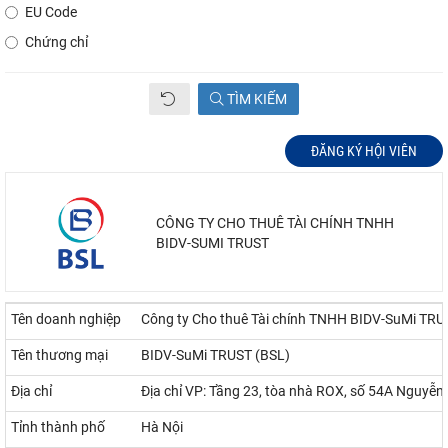
EU Code
Chứng chỉ
TÌM KIẾM
ĐĂNG KÝ HỘI VIÊN
CÔNG TY CHO THUÊ TÀI CHÍNH TNHH
BIDV-SUMI TRUST
Tên doanh nghiệp
Công ty Cho thuê Tài chính TNHH BIDV-SuMi TRU
Tên thương mại
BIDV-SuMi TRUST (BSL)
Địa chỉ
Địa chỉ VP: Tầng 23, tòa nhà ROX, số 54A Nguyễ
Tỉnh thành phố
Hà Nội