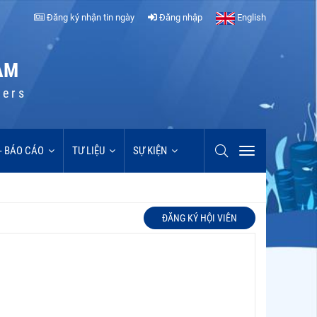
Đăng ký nhận tin ngày
Đăng nhập
English
AM
cers
 - BÁO CÁO
TƯ LIỆU
SỰ KIỆN
ĐĂNG KÝ HỘI VIÊN