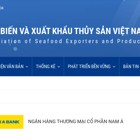
ịa
 BIẾN VÀ XUẤT KHẨU THỦY SẢN VIỆT N
iation of Seafood Exporters and Produ
IỆN VĂN BẢN
THỐNG KÊ
PHÁT TRIỂN BỀN VỮNG
BẢN TIN
NGÂN HÀNG THƯƠNG MẠI CỔ PHẦN NAM Á