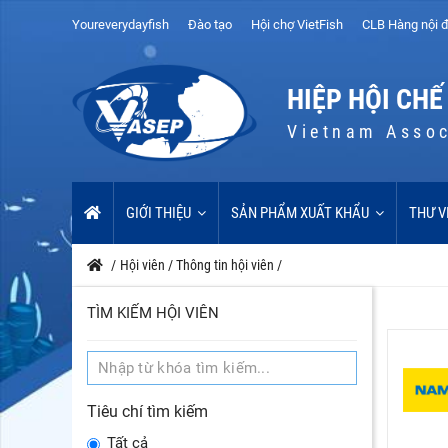
Youreverydayfish
Đào tạo
Hội chợ VietFish
CLB Hàng nội đ
HIỆP HỘI CHẾ
Vietnam Assoc
GIỚI THIỆU
SẢN PHẨM XUẤT KHẨU
THƯ V
/
Hội viên
/
Thông tin hội viên
/
TÌM KIẾM HỘI VIÊN
Tiêu chí tìm kiếm
Tất cả