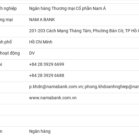
h nghiệp
Ngân hàng Thương mại Cổ phần Nam Á
ng mại
NAM A BANK
201-203 Cách Mạng Tháng Tám, Phường Bàn Cờ, TP Hồ 
nh phố
Hồ Chí Minh
 hoạt động
DV
i
+84 28 3929 6699
+84 28 3929 6688
p.khdn@namabank.com.vn; phong.khdoanhnghiep@na
www.namabank.com.vn
m
Ngân hàng