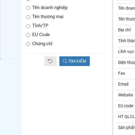
Tên doanh nghiệp
Tên doan
Tên thương mại
Tên thươ
Tỉnh/TP
Địa chỉ
EU Code
Tỉnh thà
Chứng chỉ
Lĩnh vực
TÌM KIẾM
Điện thoạ
Fax
Email
Website
EU code
HT QLCL
Sản phẩ