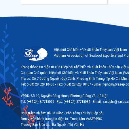
Hiệp hội Chế biến và Xuất khẩu Thuỷ sản Việt Nam
Vietnam Association of Seafood Exporters and Pr
Trang thông tin điện tử của Hiệp hội Chế biến và Xuất khẩu Thủy sản Việ
Cơ quan Chủ quản: Hiệp hội Chế biến và Xuất khẩu Thủy sản Việt Nam (VA
Trụ sở: Số 7 đường Nguyễn Quý Cảnh, Phường Bình Trưng, Tp.Hồ Chí Minh
Tel: (+84) 28.628.10430 - Fax: (+84) 28.628.10437 - Email: vphcm@vasep.c
VPĐD: Số 10, Nguyễn Công Hoan, Phường Giảng Võ, Hà Nội
Tel: (+84 24) 3.7715055 - Fax: (+84 24) 37715084 - Email: vasephn@vasep.
Chịu trách nhiệm: Bà Lê Hằng - Phó Tổng Thư ký Hiệp hội
Đơn vị vận hành trang tin điện tử: Trung tâm VASEP.PRO
Trưởng Ban Biên tập: Bà Nguyễn Thị Vân Hà