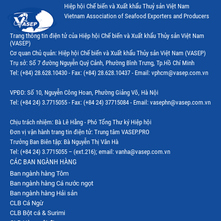
Hiệp hội Chế biến và Xuất khẩu Thuỷ sản Việt Nam
Vietnam Association of Seafood Exporters and Producers
Trang thông tin điện tử của Hiệp hội Chế biến và Xuất khẩu Thủy sản Việt Nam
(VASEP)
Cơ quan Chủ quản: Hiệp hội Chế biến và Xuất khẩu Thủy sản Việt Nam (VASEP)
Trụ sở: Số 7 đường Nguyễn Quý Cảnh, Phường Bình Trưng, Tp.Hồ Chí Minh
Tel: (+84) 28.628.10430 - Fax: (+84) 28.628.10437 - Email: vphcm@vasep.com.vn
VPĐD: Số 10, Nguyễn Công Hoan, Phường Giảng Võ, Hà Nội
Tel: (+84 24) 3.7715055 - Fax: (+84 24) 37715084 - Email: vasephn@vasep.com.vn
Chịu trách nhiệm: Bà Lê Hằng - Phó Tổng Thư ký Hiệp hội
Đơn vị vận hành trang tin điện tử: Trung tâm VASEP.PRO
Trưởng Ban Biên tập: Bà Nguyễn Thị Vân Hà
Tel: (+84 24) 3.7715055 – (ext.216); email: vanha@vasep.com.vn
CÁC BAN NGÀNH HÀNG
Ban ngành hàng Tôm
Ban ngành hàng Cá nước ngọt
Ban ngành hàng Hải sản
CLB Cá Ngừ
CLB Bột cá & Surimi