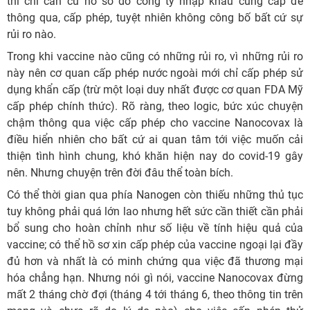
thì chỉ căn cứ hồ sơ do công ty nhập khẩu cung cấp để
thông qua, cấp phép, tuyệt nhiên không công bố bất cứ sự
rủi ro nào.
Trong khi vaccine nào cũng có những rủi ro, vì những rủi ro
này nên cơ quan cấp phép nước ngoài mới chỉ cấp phép sử
dụng khẩn cấp (trừ một loại duy nhất được cơ quan FDA Mỹ
cấp phép chính thức). Rõ ràng, theo logic, bức xúc chuyện
chậm thông qua việc cấp phép cho vaccine Nanocovax là
điều hiển nhiên cho bất cứ ai quan tâm tới việc muốn cải
thiện tình hình chung, khó khăn hiện nay do covid-19 gây
nên. Nhưng chuyện trên đời đâu thể toàn bích.
Có thể thời gian qua phía Nanogen còn thiếu những thủ tục
tuy không phải quá lớn lao nhưng hết sức cần thiết cần phải
bổ sung cho hoàn chỉnh như số liệu về tính hiệu quả của
vaccine; có thể hồ sơ xin cấp phép của vaccine ngoại lại đầy
đủ hơn và nhất là có minh chứng qua việc đã thương mại
hóa chẳng hạn. Nhưng nói gì nói, vaccine Nanocovax đừng
mất 2 tháng chờ đợi (tháng 4 tới tháng 6, theo thông tin trên