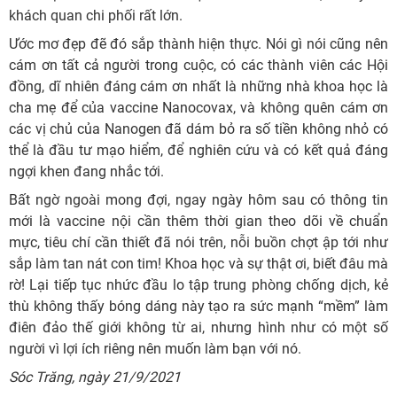
khách quan chi phối rất lớn.
Ước mơ đẹp đẽ đó sắp thành hiện thực. Nói gì nói cũng nên
cám ơn tất cả người trong cuộc, có các thành viên các Hội
đồng, dĩ nhiên đáng cám ơn nhất là những nhà khoa học là
cha mẹ để của vaccine Nanocovax, và không quên cám ơn
các vị chủ của Nanogen đã dám bỏ ra số tiền không nhỏ có
thể là đầu tư mạo hiểm, để nghiên cứu và có kết quả đáng
ngợi khen đang nhắc tới.
Bất ngờ ngoài mong đợi, ngay ngày hôm sau có thông tin
mới là vaccine nội cần thêm thời gian theo dõi về chuẩn
mực, tiêu chí cần thiết đã nói trên, nỗi buồn chợt ập tới như
sắp làm tan nát con tim! Khoa học và sự thật ơi, biết đâu mà
rờ! Lại tiếp tục nhức đầu lo tập trung phòng chống dịch, kẻ
thù không thấy bóng dáng này tạo ra sức mạnh “mềm” làm
điên đảo thế giới không từ ai, nhưng hình như có một số
người vì lợi ích riêng nên muốn làm bạn với nó.
Sóc Trăng, ngày 21/9/2021