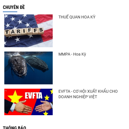
CHUYÊN ĐỀ
THUẾ QUAN HOA KỲ
MMPA - Hoa Kỳ
EVFTA - CƠ HỘI XUẤT KHẨU CHO
DOANH NGHIỆP VIỆT
THÔNG BÁO