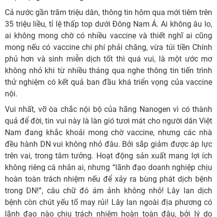
Cả nước gần trăm triệu dân, thông tin hôm qua mới tiêm trên
35 triệu liều, tỉ lệ thấp top dưới Đông Nam Á. Ai không âu lo,
ai không mong chờ có nhiều vaccine và thiết nghĩ ai cũng
mong nếu có vaccine chi phí phải chăng, vừa túi tiền Chính
phủ hơn và sinh miễn dịch tốt thì quá vui, là một ước mơ
không nhỏ khi từ nhiều tháng qua nghe thông tin tiến trình
thử nghiệm có kết quả ban đầu khá triển vọng của vaccine
nội.
Vui nhất, vỡ òa chắc nội bộ của hãng Nanogen vì có thành
quả để đời, tin vui này là làn gió tươi mát cho người dân Việt
Nam đang khắc khoải mong chờ vaccine, nhưng các nhà
đều hành DN vui không nhỏ đâu. Bởi sắp giảm được áp lực
trên vai, trong tâm tưởng. Hoạt động sản xuất mang lợi ích
không riêng cá nhân ai, nhưng “lãnh đạo doanh nghiệp chịu
hoàn toàn trách nhiệm nếu để xảy ra bùng phát dịch bệnh
trong DN!”, câu chữ đó ám ảnh không nhỏ! Lây lan dịch
bệnh còn chút yếu tố may rủi! Lây lan ngoài địa phương có
lãnh đạo nào chịu trách nhiệm hoàn toàn đâu, bởi lý do