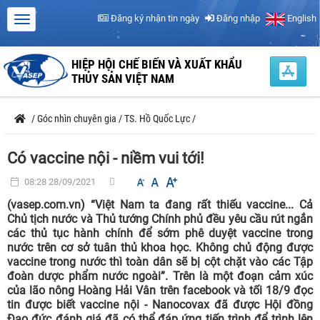
Đăng ký nhận tin ngày
Đăng nhập
English
HIỆP HỘI CHẾ BIẾN VÀ XUẤT KHẨU
THỦY SẢN VIỆT NAM
/
Góc nhìn chuyên gia
/
TS. Hồ Quốc Lực
/
Có vaccine nội - niềm vui tới!
08:28 28/09/2021
(vasep.com.vn) “Việt Nam ta đang rất thiếu vaccine... Cả
Chủ tịch nước và Thủ tướng Chính phủ đều yêu cầu rút ngắn
các thủ tục hành chính để sớm phê duyệt vaccine trong
nước trên cơ sở tuân thủ khoa học. Không chủ động được
vaccine trong nước thì toàn dân sẽ bị cột chặt vào các Tập
đoàn dược phẩm nước ngoài”. Trên là một đoạn cảm xúc
của lão nông Hoàng Hải Vân trên facebook và tối 18/9 đọc
tin được biết vaccine nội - Nanocovax đã được Hội đồng
Đạo đức đánh giá đã có thể đáp ứng tiến trình để trình lên