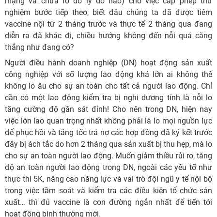
mạng và chưa rõ do lý do nào) cho việc cấp phép thử
nghiệm bước tiếp theo, biết đâu chúng ta đã được tiêm
vaccine nội từ 2 tháng trước và thực tế 2 tháng qua đang
diễn ra đã khác đi, chiều hướng không đến nỗi quá căng
thẳng như đang có?
Người điều hành doanh nghiệp (DN) hoạt động sản xuất
công nghiệp với số lượng lao động khá lớn ai không thể
không lo âu cho sự an toàn cho tất cả người lao động. Chỉ
cần có một lao động kiểm tra bị nghi dương tính là nỗi lo
tăng cường độ gần sát đỉnh! Cho nên trong DN, hiện nay
việc lớn lao quan trọng nhất không phải là lo mọi nguồn lực
để phục hồi và tăng tốc trả nợ các hợp đồng đã ký kết trước
đây bị ách tắc do hơn 2 tháng qua sản xuất bị thu hẹp, mà lo
cho sự an toàn người lao động. Muốn giảm thiều rủi ro, tăng
độ an toàn người lao động trong DN, ngoài các yếu tố như
thực thi 5K, nâng cao năng lực và vai trò đội ngũ y tế nội bộ
trong việc tầm soát và kiểm tra các điều kiện tổ chức sản
xuất… thì đủ vaccine là con đường ngắn nhất để tiến tới
hoạt động bình thường mới.