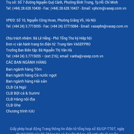
Trụ sở: Số 7 đường Nguyễn Quý Cảnh, Phường Bình Trưng, Tp.Hồ Chí Minh
Tel: (+84) 28.628.10430 - Fax: (+84) 28.628.10437 - Email: vphcm@vasep.com.vn
VPĐD: Số 10, Nguyễn Công Hoan, Phường Giảng Võ, Hà Nội
Tel: (+84 24) 3.7715055 - Fax: (+84 24) 37715084 - Email: vasephn@vasep.com.vn
Chịu trách nhiệm: Bà Lê Hằng - Phó Tổng Thư ký Hiệp hội
Đơn vị vận hành trang tin điện tử: Trung tâm VASEP.PRO
Trưởng Ban Biên tập: Bà Nguyễn Thị Vân Hà
Tel: (+84 24) 3.7715055 – (ext.216); email: vanha@vasep.com.vn
CÁC BAN NGÀNH HÀNG
Ban ngành hàng Tôm
Ban ngành hàng Cá nước ngọt
Ban ngành hàng Hải sản
CLB Cá Ngừ
CLB Bột cá & Surimi
CLB Hàng nội địa
CLB Ghẹ
Chương trình IUU
Giấy phép hoạt động Trang thông tin điện tử tổng hợp số 83/GP-TTĐT, ngày