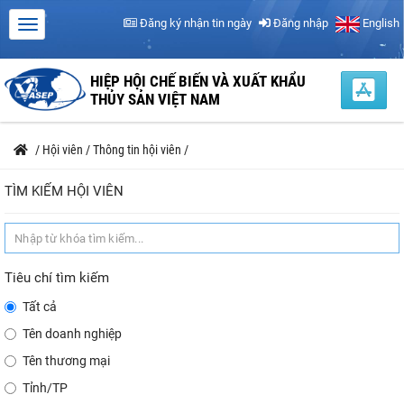
Đăng ký nhận tin ngày
Đăng nhập
English
HIỆP HỘI CHẾ BIẾN VÀ XUẤT KHẨU
THỦY SẢN VIỆT NAM
/
Hội viên
/
Thông tin hội viên
/
TÌM KIẾM HỘI VIÊN
Tiêu chí tìm kiếm
Tất cả
Tên doanh nghiệp
Tên thương mại
Tỉnh/TP