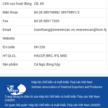
Lĩnh vực hoạt động
CB, XK
Điện thoại
84 28 38979888/ 38979891/2
Fax
84 28 3897 7205
Email
toanthang@everwincan.vn; everwincan@hcm.fpt
Website
EU code
DH 226
HT QLCL
HACCP, BRC, IFS, MSC
Sản phẩm
Cá Ngừ đóng hộp
Hiệp hội Chế biến và Xuất khẩu Thuỷ sản Việt Nam
Vietnam Association of Seafood Exporters and Producers
Trang thông tin điện tử của Hiệp hội Chế biến và Xuất khẩu Thủy sản Việt Nam
(VASEP)
Cơ quan Chủ quản: Hiệp hội Chế biến và Xuất khẩu Thủy sản Việt Nam (VASEP)