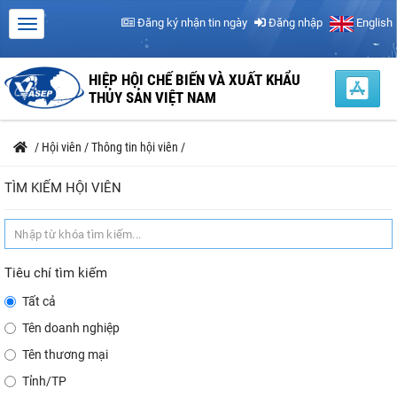
Đăng ký nhận tin ngày
Đăng nhập
English
HIỆP HỘI CHẾ BIẾN VÀ XUẤT KHẨU
THỦY SẢN VIỆT NAM
/
Hội viên
/
Thông tin hội viên
/
TÌM KIẾM HỘI VIÊN
Tiêu chí tìm kiếm
Tất cả
Tên doanh nghiệp
Tên thương mại
Tỉnh/TP