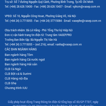
Trụ sở: Số 7 đường Nguyễn Quý Cảnh, Phường Bình Trưng, Tp.Hồ Chí Minh
Tel: (+84) 28.628.10430 - Fax: (+84) 28.628.10437 - Email: vphcm@vasep.com.vn
VPĐD: Số 10, Nguyễn Công Hoan, Phường Giảng Võ, Hà Nội
Tel: (+84 24) 3.7715055 - Fax: (+84 24) 37715084 - Email: vasephn@vasep.com.vn
Chịu trách nhiệm: Bà Lê Hằng - Phó Tổng Thư ký Hiệp hội
Đơn vị vận hành trang tin điện tử: Trung tâm VASEP.PRO
Trưởng Ban Biên tập: Bà Nguyễn Thị Vân Hà
Tel: (+84 24) 3.7715055 – (ext.216); email: vanha@vasep.com.vn
CÁC BAN NGÀNH HÀNG
Ban ngành hàng Tôm
Ban ngành hàng Cá nước ngọt
Ban ngành hàng Hải sản
CLB Cá Ngừ
CLB Bột cá & Surimi
CLB Hàng nội địa
CLB Ghẹ
Chương trình IUU
Giấy phép hoạt động Trang thông tin điện tử tổng hợp số 83/GP-TTĐT, ngày