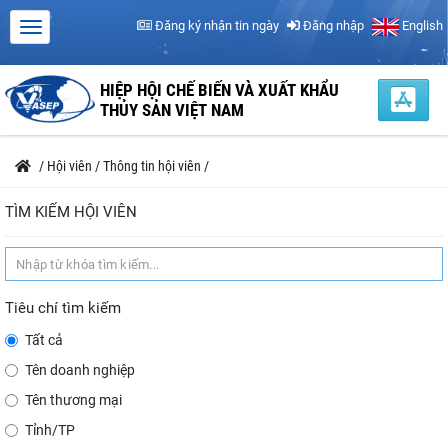
Đăng ký nhận tin ngày
Đăng nhập
English
HIỆP HỘI CHẾ BIẾN VÀ XUẤT KHẨU
THỦY SẢN VIỆT NAM
/
Hội viên
/
Thông tin hội viên
/
TÌM KIẾM HỘI VIÊN
Tiêu chí tìm kiếm
Tất cả
Tên doanh nghiệp
Tên thương mại
Tỉnh/TP