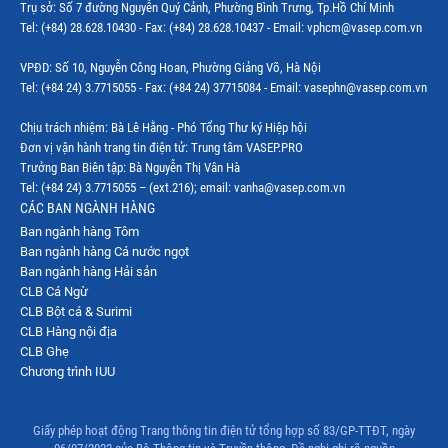
Trụ sở: Số 7 đường Nguyễn Quý Cảnh, Phường Bình Trưng, Tp.Hồ Chí Minh
Tel: (+84) 28.628.10430 - Fax: (+84) 28.628.10437 - Email: vphcm@vasep.com.vn
VPĐD: Số 10, Nguyễn Công Hoan, Phường Giảng Võ, Hà Nội
Tel: (+84 24) 3.7715055 - Fax: (+84 24) 37715084 - Email: vasephn@vasep.com.vn
Chịu trách nhiệm: Bà Lê Hằng - Phó Tổng Thư ký Hiệp hội
Đơn vị vận hành trang tin điện tử: Trung tâm VASEP.PRO
Trưởng Ban Biên tập: Bà Nguyễn Thị Vân Hà
Tel: (+84 24) 3.7715055 – (ext.216); email: vanha@vasep.com.vn
CÁC BAN NGÀNH HÀNG
Ban ngành hàng Tôm
Ban ngành hàng Cá nước ngọt
Ban ngành hàng Hải sản
CLB Cá Ngừ
CLB Bột cá & Surimi
CLB Hàng nội địa
CLB Ghẹ
Chương trình IUU
Giấy phép hoạt động Trang thông tin điện tử tổng hợp số 83/GP-TTĐT, ngày