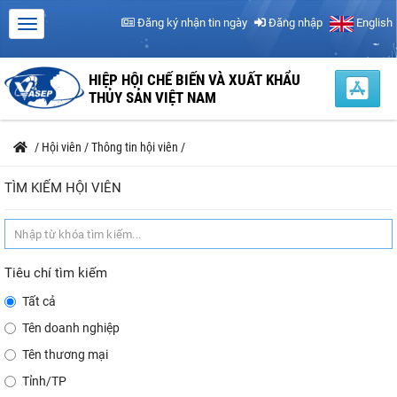
Đăng ký nhận tin ngày
Đăng nhập
English
HIỆP HỘI CHẾ BIẾN VÀ XUẤT KHẨU
THỦY SẢN VIỆT NAM
/
Hội viên
/
Thông tin hội viên
/
TÌM KIẾM HỘI VIÊN
Tiêu chí tìm kiếm
Tất cả
Tên doanh nghiệp
Tên thương mại
Tỉnh/TP