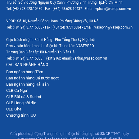
Trụ sở: Số 7 đường Nguyễn Quý Cảnh, Phường Bình Trưng, Tp.Hồ Chí Minh
Tel: (+84) 28.628.10430 - Fax: (+84) 28.628.10437 - Email: vphcm@vasep.com.vn
VPĐD: Số 10, Nguyễn Công Hoan, Phường Giảng Võ, Hà Nội
Tel: (+84 24) 3.7715055 - Fax: (+84 24) 37715084 - Email: vasephn@vasep.com.vn
Chịu trách nhiệm: Bà Lê Hằng - Phó Tổng Thư ký Hiệp hội
Đơn vị vận hành trang tin điện tử: Trung tâm VASEP.PRO
Trưởng Ban Biên tập: Bà Nguyễn Thị Vân Hà
Tel: (+84 24) 3.7715055 – (ext.216); email: vanha@vasep.com.vn
CÁC BAN NGÀNH HÀNG
Ban ngành hàng Tôm
Ban ngành hàng Cá nước ngọt
Ban ngành hàng Hải sản
CLB Cá Ngừ
CLB Bột cá & Surimi
CLB Hàng nội địa
CLB Ghẹ
Chương trình IUU
Giấy phép hoạt động Trang thông tin điện tử tổng hợp số 83/GP-TTĐT, ngày