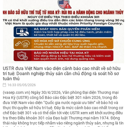
USTR đưa Việt Nam vào diện cảnh báo cao nhất về sở hữu
trí tuệ: Doanh nghiệp thủy sản cần chủ động rà soát hồ sơ
tuân thủ
16:33 05/05/2026
(vasep.com.vn) Ngày 30/4/2026, Văn phòng Đại diện Thương mại
Hoa Kỳ (USTR) công bố Báo cáo Đặc biệt 301 năm 2026, trong đó
đưa Việt Nam vào diện “Quốc gia nước ngoài ưu tiên” về bảo hộ và
thực thi quyền sở hữu trí tuệ. Đây là mức cảnh báo cao nhất trong cơ
chế Đặc biệt 301 và có thể dẫn tới việc USTR xem xét khởi xướng điều
tra theo Điều khoản 301 của Đạo luật Thương mại năm 1974. Động
thái này không trực tiếp nhắm vào riêng ngành thủy sản, nhưng là tín