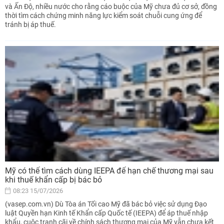
và Ấn Độ, nhiều nước cho rằng cáo buộc của Mỹ chưa đủ cơ sở, đồng
thời tìm cách chứng minh năng lực kiểm soát chuỗi cung ứng để
tránh bị áp thuế.
Mỹ có thể tìm cách dùng IEEPA để hạn chế thương mại sau
khi thuế khẩn cấp bị bác bỏ
08:23 15/07/2026
(vasep.com.vn) Dù Tòa án Tối cao Mỹ đã bác bỏ việc sử dụng Đạo
luật Quyền hạn Kinh tế Khẩn cấp Quốc tế (IEEPA) để áp thuế nhập
khẩu, cuộc tranh cãi về chính sách thương mại của Mỹ vẫn chưa kết