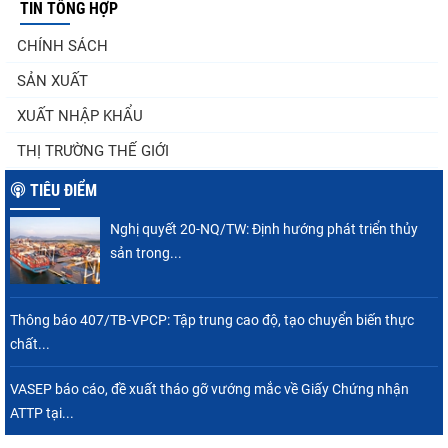
TIN TỔNG HỢP
Góp ý Dự thảo Luật An toàn thực phẩm
CHÍNH SÁCH
(sửa đổi)
SẢN XUẤT
XUẤT NHẬP KHẨU
Thuế Mục 301 và bài toán thích ứng của
THỊ TRƯỜNG THẾ GIỚI
tôm Việt tại thị...
TIÊU ĐIỂM
Nghị quyết 20-NQ/TW: Định hướng phát triển thủy
Nguồn cung giảm, giá cá rô phi Trung Quốc
sản trong...
tiếp tục tăng
Thông báo 407/TB-VPCP: Tập trung cao độ, tạo chuyển biến thực
chất...
Xuất khẩu cá tra sang CPTPP: Mở rộng cơ
hội cho hàng giá trị...
VASEP báo cáo, đề xuất tháo gỡ vướng mắc về Giấy Chứng nhận
ATTP tại...