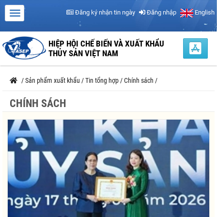
Đăng ký nhận tin ngày
Đăng nhập
English
HIỆP HỘI CHẾ BIẾN VÀ XUẤT KHẨU
THỦY SẢN VIỆT NAM
/
Sản phẩm xuất khẩu
/
Tin tổng hợp
/
Chính sách
/
CHÍNH SÁCH