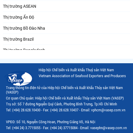
Thị trường ASEAN
Thị trường Ấn Độ
Thị trường Bồ Đào Nha
Thị trường Brazil
Thị trường Bangladesh
Thị trường Chile
Hiệp hội Chế biến và Xuất khẩu Thuỷ sản Việt Nam
Thị trường Canada
Vietnam Association of Seafood Exporters and Producers
Thị trường Ecuador
Trang thông tin điện tử của Hiệp hội Chế biến và Xuất khẩu Thủy sản Việt Nam
(VASEP)
Thị trường EU
Cơ quan Chủ quản: Hiệp hội Chế biến và Xuất khẩu Thủy sản Việt Nam (VASEP)
Trụ sở: Số 7 đường Nguyễn Quý Cảnh, Phường Bình Trưng, Tp.Hồ Chí Minh
Thị trường Indonesia
Tel: (+84) 28.628.10430 - Fax: (+84) 28.628.10437 - Email: vphcm@vasep.com.vn
Thị trường Mexico
VPĐD: Số 10, Nguyễn Công Hoan, Phường Giảng Võ, Hà Nội
Thị trường Mỹ
Tel: (+84 24) 3.7715055 - Fax: (+84 24) 37715084 - Email: vasephn@vasep.com.vn