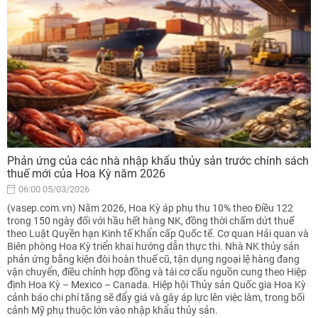
Phản ứng của các nhà nhập khẩu thủy sản trước chính sách
thuế mới của Hoa Kỳ năm 2026
06:00 05/03/2026
(vasep.com.vn) Năm 2026, Hoa Kỳ áp phụ thu 10% theo Điều 122
trong 150 ngày đối với hầu hết hàng NK, đồng thời chấm dứt thuế
theo Luật Quyền hạn Kinh tế Khẩn cấp Quốc tế. Cơ quan Hải quan và
Biên phòng Hoa Kỳ triển khai hướng dẫn thực thi. Nhà NK thủy sản
phản ứng bằng kiện đòi hoàn thuế cũ, tận dụng ngoại lệ hàng đang
vận chuyển, điều chỉnh hợp đồng và tái cơ cấu nguồn cung theo Hiệp
định Hoa Kỳ – Mexico – Canada. Hiệp hội Thủy sản Quốc gia Hoa Kỳ
cảnh báo chi phí tăng sẽ đẩy giá và gây áp lực lên việc làm, trong bối
cảnh Mỹ phụ thuộc lớn vào nhập khẩu thủy sản.