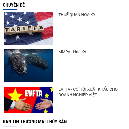
CHUYÊN ĐỀ
Xuất khẩu cá ngừ Việt Nam sang Canada
tăng nhẹ, áp lực mới...
THUẾ QUAN HOA KỲ
Trung Quốc tăng mạnh nhập khẩu mực,
trong khi nguồn cung...
MMPA - Hoa Kỳ
Điểm tin thủy sản thế giới ngày 3/8/2026
EVFTA - CƠ HỘI XUẤT KHẨU CHO
DOANH NGHIỆP VIỆT
BẢN TIN THƯƠNG MẠI THỦY SẢN