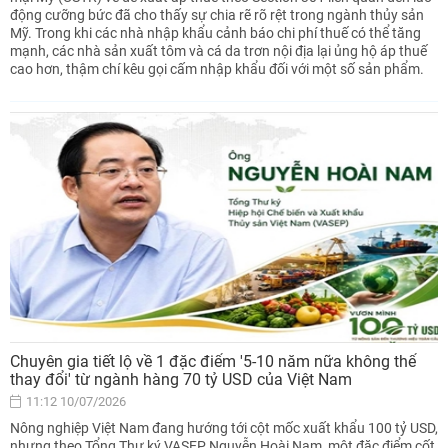
động cưỡng bức đã cho thấy sự chia rẽ rõ rệt trong ngành thủy sản
Mỹ. Trong khi các nhà nhập khẩu cảnh báo chi phí thuế có thể tăng
mạnh, các nhà sản xuất tôm và cá da trơn nội địa lại ủng hộ áp thuế
cao hơn, thậm chí kêu gọi cấm nhập khẩu đối với một số sản phẩm.
Chuyên gia tiết lộ về 1 đặc điểm '5-10 năm nữa không thể
thay đổi' từ ngành hàng 70 tỷ USD của Việt Nam
11:12 10/07/2026
Nông nghiệp Việt Nam đang hướng tới cột mốc xuất khẩu 100 tỷ USD,
nhưng theo Tổng Thư ký VASEP Nguyễn Hoài Nam, một đặc điểm cốt