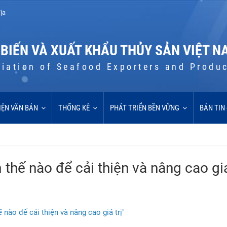
ịa
 BIẾN VÀ XUẤT KHẨU THỦY SẢN VIỆT N
iation of Seafood Exporters and Produ
IỆN VĂN BẢN
THỐNG KÊ
PHÁT TRIỂN BỀN VỮNG
BẢN TIN
hế nào để cải thiện và nâng cao giá 
 nào để cải thiện và nâng cao giá trị"