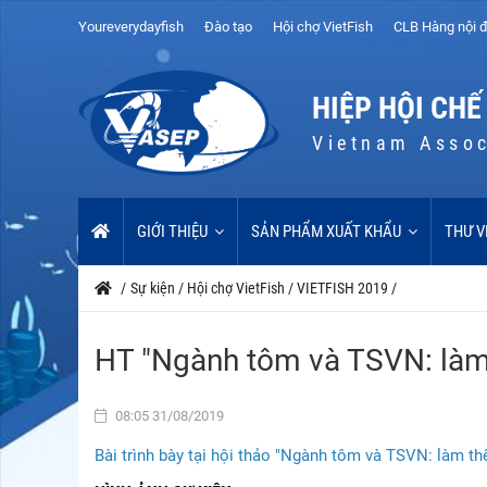
Youreverydayfish
Đào tạo
Hội chợ VietFish
CLB Hàng nội đ
HIỆP HỘI CHẾ
Vietnam Assoc
GIỚI THIỆU
SẢN PHẨM XUẤT KHẨU
THƯ V
/
Sự kiện
/
Hội chợ VietFish
/
VIETFISH 2019
/
HT "Ngành tôm và TSVN: làm t
08:05 31/08/2019
Bài trình bày tại hội thảo "Ngành tôm và TSVN: làm thế