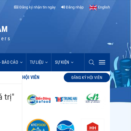
Đăng ký nhận tin ngày
Đăng nhập
English
AM
cers
 - BÁO CÁO
TƯ LIỆU
SỰ KIỆN
HỘI VIÊN
ĐĂNG KÝ HỘI VIÊN
trị"