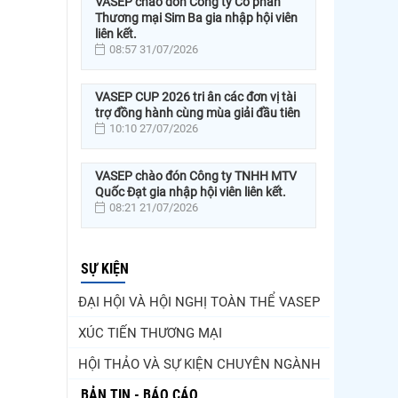
VASEP chào đón Công ty Cổ phần
Thương mại Sim Ba gia nhập hội viên
liên kết.
08:57 31/07/2026
VASEP CUP 2026 tri ân các đơn vị tài
trợ đồng hành cùng mùa giải đầu tiên
10:10 27/07/2026
VASEP chào đón Công ty TNHH MTV
Quốc Đạt gia nhập hội viên liên kết.
08:21 21/07/2026
SỰ KIỆN
ĐẠI HỘI VÀ HỘI NGHỊ TOÀN THỂ VASEP
XÚC TIẾN THƯƠNG MẠI
HỘI THẢO VÀ SỰ KIỆN CHUYÊN NGÀNH
BẢN TIN - BÁO CÁO