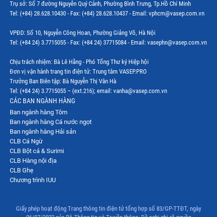
Trụ sở: Số 7 đường Nguyễn Quý Cảnh, Phường Bình Trưng, Tp.Hồ Chí Minh
Tel: (+84) 28.628.10430 - Fax: (+84) 28.628.10437 - Email: vphcm@vasep.com.vn
VPĐD: Số 10, Nguyễn Công Hoan, Phường Giảng Võ, Hà Nội
Tel: (+84 24) 3.7715055 - Fax: (+84 24) 37715084 - Email: vasephn@vasep.com.vn
Chịu trách nhiệm: Bà Lê Hằng - Phó Tổng Thư ký Hiệp hội
Đơn vị vận hành trang tin điện tử: Trung tâm VASEP.PRO
Trưởng Ban Biên tập: Bà Nguyễn Thị Vân Hà
Tel: (+84 24) 3.7715055 – (ext.216); email: vanha@vasep.com.vn
CÁC BAN NGÀNH HÀNG
Ban ngành hàng Tôm
Ban ngành hàng Cá nước ngọt
Ban ngành hàng Hải sản
CLB Cá Ngừ
CLB Bột cá & Surimi
CLB Hàng nội địa
CLB Ghẹ
Chương trình IUU
Giấy phép hoạt động Trang thông tin điện tử tổng hợp số 83/GP-TTĐT, ngày