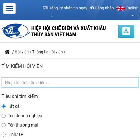
Đăng ký nhận tin ngày
Đăng nhập
English
HIỆP HỘI CHẾ BIẾN VÀ XUẤT KHẨU
THỦY SẢN VIỆT NAM
/
Hội viên
/
Thông tin hội viên
/
TÌM KIẾM HỘI VIÊN
Tiêu chí tìm kiếm
Tất cả
Tên doanh nghiệp
Tên thương mại
Tỉnh/TP