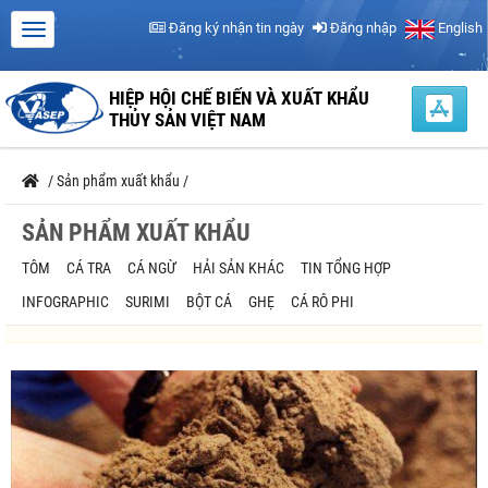
Đăng ký nhận tin ngày
Đăng nhập
English
HIỆP HỘI CHẾ BIẾN VÀ XUẤT KHẨU
THỦY SẢN VIỆT NAM
/
Sản phẩm xuất khẩu
/
SẢN PHẨM XUẤT KHẨU
TÔM
CÁ TRA
CÁ NGỪ
HẢI SẢN KHÁC
TIN TỔNG HỢP
INFOGRAPHIC
SURIMI
BỘT CÁ
GHẸ
CÁ RÔ PHI