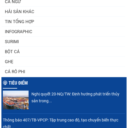
CÁ NGỪ
HẢI SẢN KHÁC
TIN TỔNG HỢP
INFOGRAPHIC
SURIMI
BỘT CÁ
GHẸ
CÁ RÔ PHI
TIÊU ĐIỂM
Nghị quyết 20-NQ/TW: Định hướng phát triển thủy
sản trong...
Thông báo 407/TB-VPCP: Tập trung cao độ, tạo chuyển biến thực
chất...