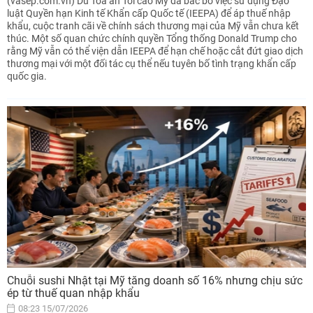
(vasep.com.vn) Dù Tòa án Tối cao Mỹ đã bác bỏ việc sử dụng Đạo
luật Quyền hạn Kinh tế Khẩn cấp Quốc tế (IEEPA) để áp thuế nhập
khẩu, cuộc tranh cãi về chính sách thương mại của Mỹ vẫn chưa kết
thúc. Một số quan chức chính quyền Tổng thống Donald Trump cho
rằng Mỹ vẫn có thể viện dẫn IEEPA để hạn chế hoặc cắt đứt giao dịch
thương mại với một đối tác cụ thể nếu tuyên bố tình trạng khẩn cấp
quốc gia.
Chuỗi sushi Nhật tại Mỹ tăng doanh số 16% nhưng chịu sức
ép từ thuế quan nhập khẩu
08:23 15/07/2026