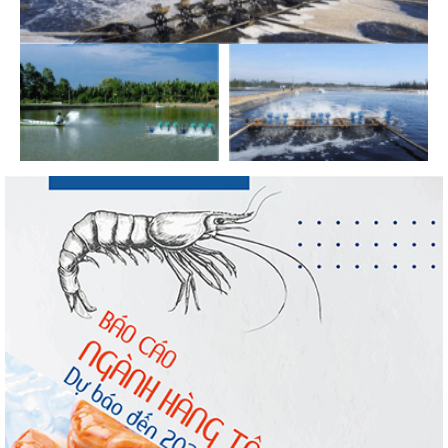
Nguồn cung giảm, giá cá rô phi Trung Quốc
tiếp tục tăng
VASEP chào đón Công ty Cổ phần Thương
mại Sim Ba gia nhập...
Nhập khẩu tôm của Mỹ phục hồi trong
tháng 5/2026
Trung Quốc tăng mạnh nhập khẩu mực,
trong khi nguồn cung...
Điểm tin thủy sản thế giới ngày 3/8/2026