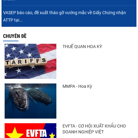
VASEP báo cáo, đề xuất tháo gỡ vướng mắc về Giấy Chứng nhận
ATTP tại...
CHUYÊN ĐỀ
THUẾ QUAN HOA KỲ
MMPA - Hoa Kỳ
EVFTA - CƠ HỘI XUẤT KHẨU CHO
DOANH NGHIỆP VIỆT