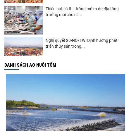
Thiếu hụt cá thịt trắng mở ra dư địa tăng
trưởng mới cho cá...
Nghị quyết 20-NQ/TW: Định hướng phát
triển thủy sản trong...
DANH SÁCH AO NUÔI TÔM
Góp ý Dự thảo Luật An toàn thực phẩm
(sửa đổi)
Thuế Mục 301 và bài toán thích ứng của
tôm Việt tại thị...