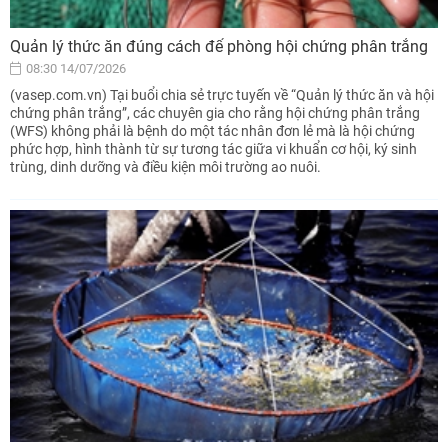
Quản lý thức ăn đúng cách để phòng hội chứng phân trắng
08:30 14/07/2026
(vasep.com.vn) Tại buổi chia sẻ trực tuyến về “Quản lý thức ăn và hội
chứng phân trắng”, các chuyên gia cho rằng hội chứng phân trắng
(WFS) không phải là bệnh do một tác nhân đơn lẻ mà là hội chứng
phức hợp, hình thành từ sự tương tác giữa vi khuẩn cơ hội, ký sinh
trùng, dinh dưỡng và điều kiện môi trường ao nuôi.