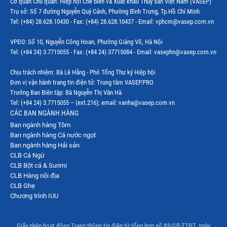
Cơ quan Chủ quản: Hiệp hội Chế biến và Xuất khẩu Thủy sản Việt Nam (VASEP)
Trụ sở: Số 7 đường Nguyễn Quý Cảnh, Phường Bình Trưng, Tp.Hồ Chí Minh
Thị trường Indonesia
Tel: (+84) 28.628.10430 - Fax: (+84) 28.628.10437 - Email: vphcm@vasep.com.vn
Thị trường Mexico
VPĐD: Số 10, Nguyễn Công Hoan, Phường Giảng Võ, Hà Nội
Thị trường Mỹ
Tel: (+84 24) 3.7715055 - Fax: (+84 24) 37715084 - Email: vasephn@vasep.com.vn
Thị trường Nga
Chịu trách nhiệm: Bà Lê Hằng - Phó Tổng Thư ký Hiệp hội
Đơn vị vận hành trang tin điện tử: Trung tâm VASEP.PRO
Thị trường Hàn Quốc
Trưởng Ban Biên tập: Bà Nguyễn Thị Vân Hà
Tel: (+84 24) 3.7715055 – (ext.216); email: vanha@vasep.com.vn
Thị trường Nhật Bản
CÁC BAN NGÀNH HÀNG
Ban ngành hàng Tôm
Thị trường Thái Lan
Ban ngành hàng Cá nước ngọt
Thị trường Trung Quốc
Ban ngành hàng Hải sản
CLB Cá Ngừ
Thị trường Philippines
CLB Bột cá & Surimi
CLB Hàng nội địa
Thị trường Tây Ban Nha
CLB Ghẹ
Chương trình IUU
Thị trường thủy sản khác
Thị trường thủy sản thế giới
Giấy phép hoạt động Trang thông tin điện tử tổng hợp số 83/GP-TTĐT, ngày