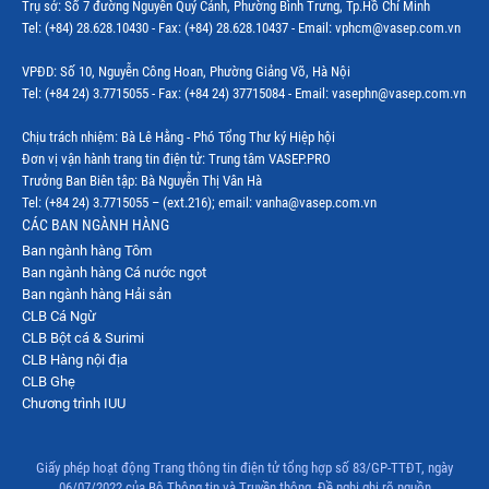
Trụ sở: Số 7 đường Nguyễn Quý Cảnh, Phường Bình Trưng, Tp.Hồ Chí Minh
Thị trường Indonesia
Tel: (+84) 28.628.10430 - Fax: (+84) 28.628.10437 - Email: vphcm@vasep.com.vn
Thị trường Mexico
VPĐD: Số 10, Nguyễn Công Hoan, Phường Giảng Võ, Hà Nội
Thị trường Mỹ
Tel: (+84 24) 3.7715055 - Fax: (+84 24) 37715084 - Email: vasephn@vasep.com.vn
Thị trường Nga
Chịu trách nhiệm: Bà Lê Hằng - Phó Tổng Thư ký Hiệp hội
Đơn vị vận hành trang tin điện tử: Trung tâm VASEP.PRO
Thị trường Hàn Quốc
Trưởng Ban Biên tập: Bà Nguyễn Thị Vân Hà
Tel: (+84 24) 3.7715055 – (ext.216); email: vanha@vasep.com.vn
Thị trường Nhật Bản
CÁC BAN NGÀNH HÀNG
Ban ngành hàng Tôm
Thị trường Thái Lan
Ban ngành hàng Cá nước ngọt
Thị trường Trung Quốc
Ban ngành hàng Hải sản
CLB Cá Ngừ
Thị trường Philippines
CLB Bột cá & Surimi
CLB Hàng nội địa
Thị trường Tây Ban Nha
CLB Ghẹ
Chương trình IUU
Thị trường thủy sản khác
Thị trường thủy sản thế giới
Giấy phép hoạt động Trang thông tin điện tử tổng hợp số 83/GP-TTĐT, ngày
06/07/2022 của Bộ Thông tin và Truyền thông. Đề nghị ghi rõ nguồn