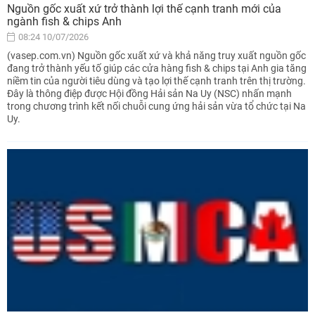
Nguồn gốc xuất xứ trở thành lợi thế cạnh tranh mới của
ngành fish & chips Anh
08:24 10/07/2026
(vasep.com.vn) Nguồn gốc xuất xứ và khả năng truy xuất nguồn gốc
đang trở thành yếu tố giúp các cửa hàng fish & chips tại Anh gia tăng
niềm tin của người tiêu dùng và tạo lợi thế cạnh tranh trên thị trường.
Đây là thông điệp được Hội đồng Hải sản Na Uy (NSC) nhấn mạnh
trong chương trình kết nối chuỗi cung ứng hải sản vừa tổ chức tại Na
Uy.