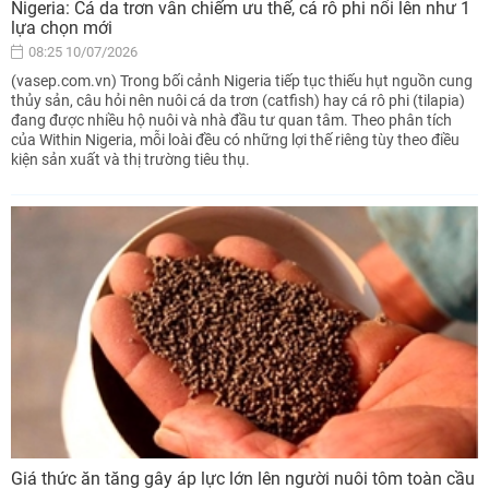
Nigeria: Cá da trơn vẫn chiếm ưu thế, cá rô phi nổi lên như 1
lựa chọn mới
08:25 10/07/2026
(vasep.com.vn) Trong bối cảnh Nigeria tiếp tục thiếu hụt nguồn cung
thủy sản, câu hỏi nên nuôi cá da trơn (catfish) hay cá rô phi (tilapia)
đang được nhiều hộ nuôi và nhà đầu tư quan tâm. Theo phân tích
của Within Nigeria, mỗi loài đều có những lợi thế riêng tùy theo điều
kiện sản xuất và thị trường tiêu thụ.
Giá thức ăn tăng gây áp lực lớn lên người nuôi tôm toàn cầu