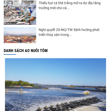
Thiếu hụt cá thịt trắng mở ra dư địa tăng
trưởng mới cho cá...
Nghị quyết 20-NQ/TW: Định hướng phát
triển thủy sản trong...
DANH SÁCH AO NUÔI TÔM
Góp ý Dự thảo Luật An toàn thực phẩm
(sửa đổi)
Thuế Mục 301 và bài toán thích ứng của
tôm Việt tại thị...
Nguồn cung giảm, giá cá rô phi Trung Quốc