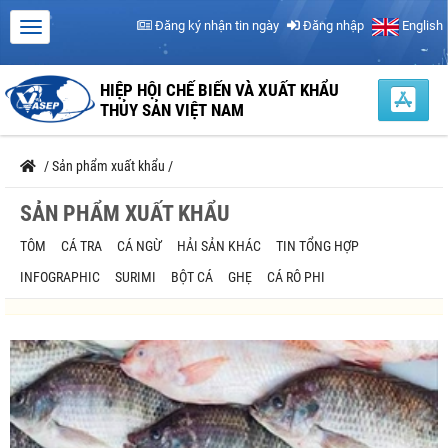
Đăng ký nhận tin ngày
Đăng nhập
English
HIỆP HỘI CHẾ BIẾN VÀ XUẤT KHẨU
THỦY SẢN VIỆT NAM
/
Sản phẩm xuất khẩu
/
SẢN PHẨM XUẤT KHẨU
TÔM
CÁ TRA
CÁ NGỪ
HẢI SẢN KHÁC
TIN TỔNG HỢP
INFOGRAPHIC
SURIMI
BỘT CÁ
GHẸ
CÁ RÔ PHI