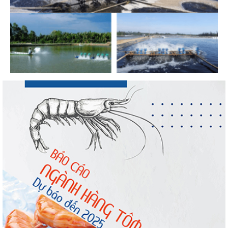
tiếp tục tăng
VASEP chào đón Công ty Cổ phần Thương
mại Sim Ba gia nhập...
Nhập khẩu tôm của Mỹ phục hồi trong
tháng 5/2026
Trung Quốc tăng mạnh nhập khẩu mực,
trong khi nguồn cung...
Điểm tin thủy sản thế giới ngày 3/8/2026