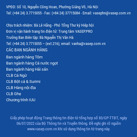
Thị trường Mexico
VPĐD: Số 10, Nguyễn Công Hoan, Phường Giảng Võ, Hà Nội
Thị trường Mỹ
Tel: (+84 24) 3.7715055 - Fax: (+84 24) 37715084 - Email: vasephn@vasep.com.vn
Thị trường Nga
Chịu trách nhiệm: Bà Lê Hằng - Phó Tổng Thư ký Hiệp hội
Đơn vị vận hành trang tin điện tử: Trung tâm VASEP.PRO
Thị trường Hàn Quốc
Trưởng Ban Biên tập: Bà Nguyễn Thị Vân Hà
Tel: (+84 24) 3.7715055 – (ext.216); email: vanha@vasep.com.vn
Thị trường Nhật Bản
CÁC BAN NGÀNH HÀNG
Ban ngành hàng Tôm
Thị trường Thái Lan
Ban ngành hàng Cá nước ngọt
Thị trường Trung Quốc
Ban ngành hàng Hải sản
CLB Cá Ngừ
Thị trường Philippines
CLB Bột cá & Surimi
CLB Hàng nội địa
Thị trường Tây Ban Nha
CLB Ghẹ
Chương trình IUU
Thị trường thủy sản khác
Thị trường thủy sản thế giới
Giấy phép hoạt động Trang thông tin điện tử tổng hợp số 83/GP-TTĐT, ngày
06/07/2022 của Bộ Thông tin và Truyền thông. Đề nghị ghi rõ nguồn
www.vasep.com.vn khi sử dụng thông tin từ trang này.