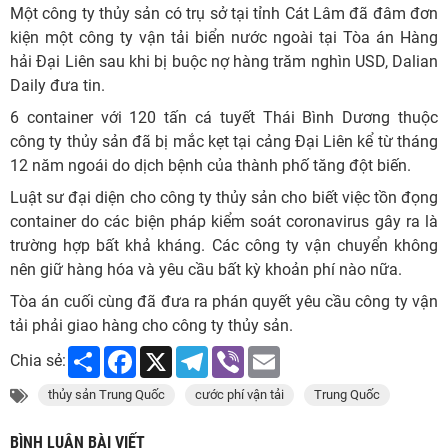
Một công ty thủy sản có trụ sở tại tỉnh Cát Lâm đã đâm đơn
kiện một công ty vận tải biển nước ngoài tại Tòa án Hàng
hải Đại Liên sau khi bị buộc nợ hàng trăm nghìn USD, Dalian
Daily đưa tin.
6 container với 120 tấn cá tuyết Thái Bình Dương thuộc
công ty thủy sản đã bị mắc kẹt tại cảng Đại Liên kể từ tháng
12 năm ngoái do dịch bệnh của thành phố tăng đột biến.
Luật sư đại diện cho công ty thủy sản cho biết việc tồn đọng
container do các biện pháp kiểm soát coronavirus gây ra là
trường hợp bất khả kháng. Các công ty vận chuyển không
nên giữ hàng hóa và yêu cầu bất kỳ khoản phí nào nữa.
Tòa án cuối cùng đã đưa ra phán quyết yêu cầu công ty vận
tải phải giao hàng cho công ty thủy sản.
Share
Facebook
X
Telegram
Viber
Email
Chia sẻ:
thủy sản Trung Quốc
cước phí vận tải
Trung Quốc
BÌNH LUẬN BÀI VIẾT