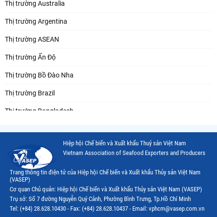
Thị trường Australia
Thị trường Argentina
Thị trường ASEAN
Thị trường Ấn Độ
Thị trường Bồ Đào Nha
Thị trường Brazil
Thị trường Bangladesh
Thị trường Chile
Hiệp hội Chế biến và Xuất khẩu Thuỷ sản Việt Nam
Thị trường Canada
Vietnam Association of Seafood Exporters and Producers
Thị trường Ecuador
Trang thông tin điện tử của Hiệp hội Chế biến và Xuất khẩu Thủy sản Việt Nam
(VASEP)
Thị trường EU
Cơ quan Chủ quản: Hiệp hội Chế biến và Xuất khẩu Thủy sản Việt Nam (VASEP)
Trụ sở: Số 7 đường Nguyễn Quý Cảnh, Phường Bình Trưng, Tp.Hồ Chí Minh
Thị trường Indonesia
Tel: (+84) 28.628.10430 - Fax: (+84) 28.628.10437 - Email: vphcm@vasep.com.vn