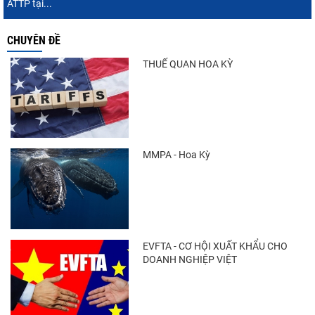
ATTP tại...
CHUYÊN ĐỀ
Nguồn cung giảm, giá cá rô phi Trung Quốc
tiếp tục tăng
THUẾ QUAN HOA KỲ
Trung Quốc tăng mạnh nhập khẩu mực,
trong khi nguồn cung...
MMPA - Hoa Kỳ
Còn chưa đầy 3 tuần đến Vietfish 2026: Sẵn
sàng cho chuỗi...
EVFTA - CƠ HỘI XUẤT KHẨU CHO
DOANH NGHIỆP VIỆT