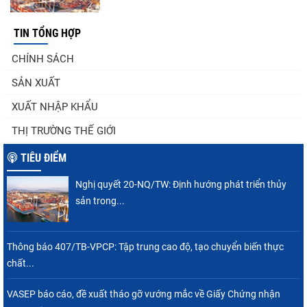
TIN TỔNG HỢP
Góp ý Dự thảo Luật An toàn thực phẩm
CHÍNH SÁCH
(sửa đổi)
SẢN XUẤT
XUẤT NHẬP KHẨU
Thuế Mục 301 và bài toán thích ứng của
THỊ TRƯỜNG THẾ GIỚI
tôm Việt tại thị...
TIÊU ĐIỂM
Nghị quyết 20-NQ/TW: Định hướng phát triển thủy
Xuất khẩu cá tra sang CPTPP: Mở rộng cơ
sản trong...
hội cho hàng giá trị...
Thông báo 407/TB-VPCP: Tập trung cao độ, tạo chuyển biến thực
chất...
Xuất khẩu cá ngừ Việt Nam sang Canada
tăng nhẹ, áp lực mới...
VASEP báo cáo, đề xuất tháo gỡ vướng mắc về Giấy Chứng nhận