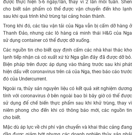
được thực hiện 5-6 ngày/lần, thay vì 2 lần mỗi tuần. Shen
cho biết sản phẩm có thể được vận chuyển đến kho lạnh
sau khi quá trình khử trùng tại cảng hoàn thành.
Trong khi đó, các tàu vận tải của Nga vẫn bị cấm dỡ hàng ở
Thanh Đảo, nhưng các lô hàng cá minh thái H&G của Nga
sử dụng container có thể được dỡ xuống.
Các nguồn tin cho biết quy định cấm các nhà khai thác kho
lạnh tiếp nhận cá có xuất xứ từ Nga gần đây đã được dỡ bỏ.
Biện pháp trên được áp dụng vào tháng trước sau khi phát
hiện dấu vết coronavirus trên cá của Nga, theo báo cáo trước
đó của Undercurrent.
Ngoài ra, thủy sản nguyên liệu có kết quả xét nghiệm dương
tính với coronavirus ở bên ngoài bao bì bây giờ có thể được
sử dụng để chế biến thực phẩm sau khi khử trùng, thay vì
niêm phong cho đến khi có thông báo mới, các nguồn tin
cho biết.
Mặc dù áp lực về chi phí vận chuyển và khai thác cảng đang
dần được giảm bớt nhưng các doanh nghiệp thủy sản phải