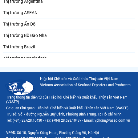
Thị trường Argentina
Thị trường ASEAN
Thị trường Ấn Độ
Thị trường Bồ Đào Nha
Thị trường Brazil
Thị trường Bangladesh
Thị trường Chile
Hiệp hội Chế biến và Xuất khẩu Thuỷ sản Việt Nam
Thị trường Canada
Vietnam Association of Seafood Exporters and Producers
Thị trường Ecuador
Trang thông tin điện tử của Hiệp hội Chế biến và Xuất khẩu Thủy sản Việt Nam
(VASEP)
Thị trường EU
Cơ quan Chủ quản: Hiệp hội Chế biến và Xuất khẩu Thủy sản Việt Nam (VASEP)
Trụ sở: Số 7 đường Nguyễn Quý Cảnh, Phường Bình Trưng, Tp.Hồ Chí Minh
Thị trường Indonesia
Tel: (+84) 28.628.10430 - Fax: (+84) 28.628.10437 - Email: vphcm@vasep.com.vn
Thị trường Mexico
VPĐD: Số 10, Nguyễn Công Hoan, Phường Giảng Võ, Hà Nội
Thị trường Mỹ