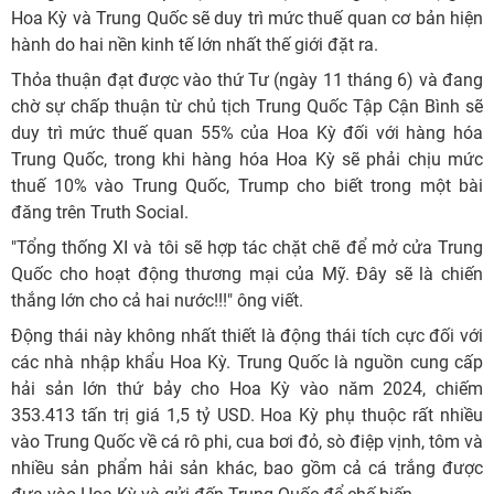
Hoa Kỳ và Trung Quốc sẽ duy trì mức thuế quan cơ bản hiện
hành do hai nền kinh tế lớn nhất thế giới đặt ra.
Thỏa thuận đạt được vào thứ Tư (ngày 11 tháng 6) và đang
chờ sự chấp thuận từ chủ tịch Trung Quốc Tập Cận Bình sẽ
duy trì mức thuế quan 55% của Hoa Kỳ đối với hàng hóa
Trung Quốc, trong khi hàng hóa Hoa Kỳ sẽ phải chịu mức
thuế 10% vào Trung Quốc, Trump cho biết trong một bài
đăng trên Truth Social.
"Tổng thống XI và tôi sẽ hợp tác chặt chẽ để mở cửa Trung
Quốc cho hoạt động thương mại của Mỹ. Đây sẽ là chiến
thắng lớn cho cả hai nước!!!" ông viết.
Động thái này không nhất thiết là động thái tích cực đối với
các nhà nhập khẩu Hoa Kỳ. Trung Quốc là nguồn cung cấp
hải sản lớn thứ bảy cho Hoa Kỳ vào năm 2024, chiếm
353.413 tấn trị giá 1,5 tỷ USD. Hoa Kỳ phụ thuộc rất nhiều
vào Trung Quốc về cá rô phi, cua bơi đỏ, sò điệp vịnh, tôm và
nhiều sản phẩm hải sản khác, bao gồm cả cá trắng được