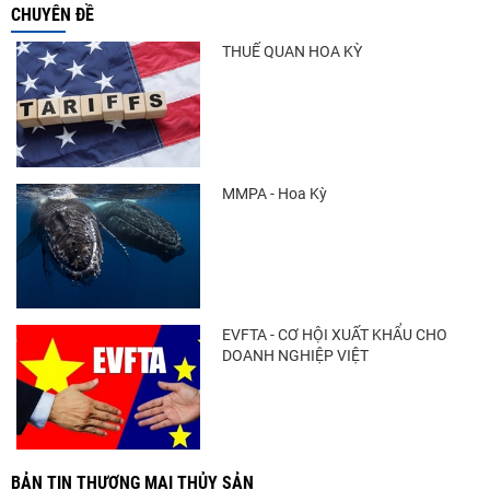
CHUYÊN ĐỀ
Trung Quốc tăng mạnh nhập khẩu mực,
trong khi nguồn cung...
THUẾ QUAN HOA KỲ
Xuất khẩu cá ngừ Việt Nam sang Canada
tăng nhẹ, áp lực mới...
MMPA - Hoa Kỳ
Thông báo 407/TB-VPCP: Tập trung cao độ,
tạo chuyển biến...
EVFTA - CƠ HỘI XUẤT KHẨU CHO
DOANH NGHIỆP VIỆT
BẢN TIN THƯƠNG MẠI THỦY SẢN