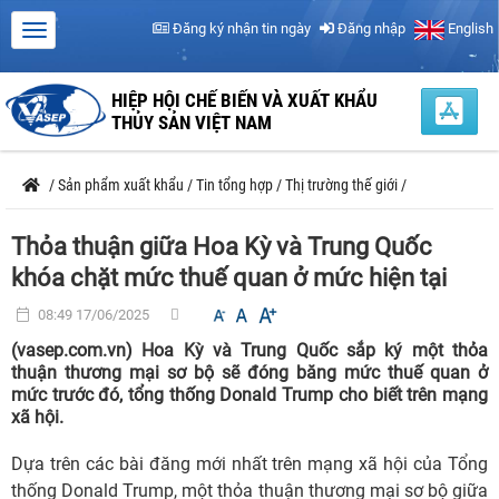
Đăng ký nhận tin ngày
Đăng nhập
English
HIỆP HỘI CHẾ BIẾN VÀ XUẤT KHẨU
THỦY SẢN VIỆT NAM
/
Sản phẩm xuất khẩu
/
Tin tổng hợp
/
Thị trường thế giới
/
Thỏa thuận giữa Hoa Kỳ và Trung Quốc
khóa chặt mức thuế quan ở mức hiện tại
08:49 17/06/2025
(vasep.com.vn) Hoa Kỳ và Trung Quốc sắp ký một thỏa
thuận thương mại sơ bộ sẽ đóng băng mức thuế quan ở
mức trước đó, tổng thống Donald Trump cho biết trên mạng
xã hội.
Dựa trên các bài đăng mới nhất trên mạng xã hội của Tổng
thống Donald Trump, một thỏa thuận thương mại sơ bộ giữa