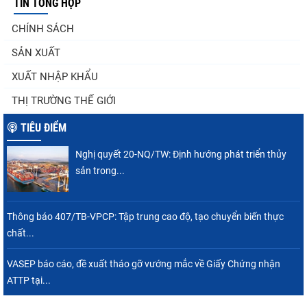
TIN TỔNG HỢP
Nghị quyết 20-NQ/TW: Định hướng phát
CHÍNH SÁCH
triển thủy sản trong...
SẢN XUẤT
XUẤT NHẬP KHẨU
Thuế Mục 301 và bài toán thích ứng của
THỊ TRƯỜNG THẾ GIỚI
tôm Việt tại thị...
TIÊU ĐIỂM
Nghị quyết 20-NQ/TW: Định hướng phát triển thủy
Nguồn cung giảm, giá cá rô phi Trung Quốc
sản trong...
tiếp tục tăng
Thông báo 407/TB-VPCP: Tập trung cao độ, tạo chuyển biến thực
chất...
Điểm tin thủy sản thế giới ngày 3/8/2026
VASEP báo cáo, đề xuất tháo gỡ vướng mắc về Giấy Chứng nhận
ATTP tại...