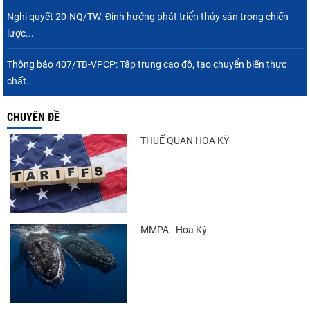
Nghị quyết 20-NQ/TW: Định hướng phát triển thủy sản trong chiến
lược...
Xuất khẩu cá ngừ Việt Nam sang Canada
tăng nhẹ, áp lực mới...
Thông báo 407/TB-VPCP: Tập trung cao độ, tạo chuyển biến thực
chất...
CHUYÊN ĐỀ
Nguồn cung giảm, giá cá rô phi Trung Quốc
tiếp tục tăng
THUẾ QUAN HOA KỲ
Trung Quốc tăng mạnh nhập khẩu mực,
trong khi nguồn cung...
MMPA - Hoa Kỳ
Vietfish 2026 – Nơi hội tụ đổi mới, kết nối và
phát triển...