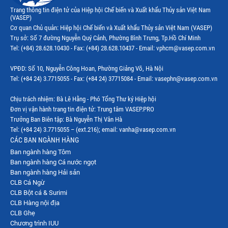
Thị trường Ecuador
Trang thông tin điện tử của Hiệp hội Chế biến và Xuất khẩu Thủy sản Việt Nam
(VASEP)
Thị trường EU
Cơ quan Chủ quản: Hiệp hội Chế biến và Xuất khẩu Thủy sản Việt Nam (VASEP)
Trụ sở: Số 7 đường Nguyễn Quý Cảnh, Phường Bình Trưng, Tp.Hồ Chí Minh
Thị trường Indonesia
Tel: (+84) 28.628.10430 - Fax: (+84) 28.628.10437 - Email: vphcm@vasep.com.vn
Thị trường Mexico
VPĐD: Số 10, Nguyễn Công Hoan, Phường Giảng Võ, Hà Nội
Thị trường Mỹ
Tel: (+84 24) 3.7715055 - Fax: (+84 24) 37715084 - Email: vasephn@vasep.com.vn
Thị trường Nga
Chịu trách nhiệm: Bà Lê Hằng - Phó Tổng Thư ký Hiệp hội
Đơn vị vận hành trang tin điện tử: Trung tâm VASEP.PRO
Thị trường Hàn Quốc
Trưởng Ban Biên tập: Bà Nguyễn Thị Vân Hà
Tel: (+84 24) 3.7715055 – (ext.216); email: vanha@vasep.com.vn
Thị trường Nhật Bản
CÁC BAN NGÀNH HÀNG
Ban ngành hàng Tôm
Thị trường Thái Lan
Ban ngành hàng Cá nước ngọt
Thị trường Trung Quốc
Ban ngành hàng Hải sản
CLB Cá Ngừ
Thị trường Philippines
CLB Bột cá & Surimi
CLB Hàng nội địa
Thị trường Tây Ban Nha
CLB Ghẹ
Chương trình IUU