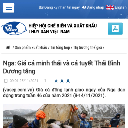
Đăng ký nhận tin ngày
Đăng nhập
English
HIỆP HỘI CHẾ BIẾN VÀ XUẤT KHẨU
THỦY SẢN VIỆT NAM
/
Sản phẩm xuất khẩu
/
Tin tổng hợp
/
Thị trường thế giới
/
Nga: Giá cá minh thái và cá tuyết Thái Bình
Dương tăng
09:01 25/11/2021
(vasep.com.vn) Giá cá đông lạnh giao ngay của Nga dao
động trong tuần 46 của năm 2021 (8-14/11/2021).