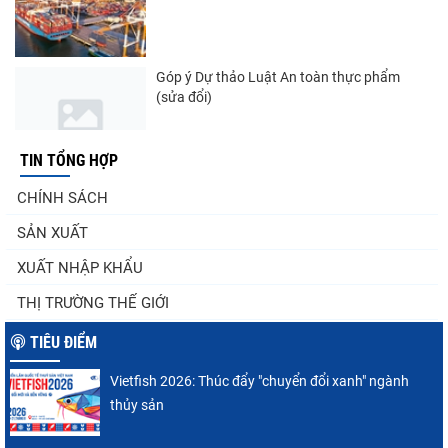
Góp ý Dự thảo Luật An toàn thực phẩm
(sửa đổi)
TIN TỔNG HỢP
Thuế Mục 301 và bài toán thích ứng của
CHÍNH SÁCH
tôm Việt tại thị...
SẢN XUẤT
XUẤT NHẬP KHẨU
Góp ý dự thảo Thông tư quy định việc cập
THỊ TRƯỜNG THẾ GIỚI
nhật, truy cập,...
TIÊU ĐIỂM
Vietfish 2026: Thúc đẩy "chuyển đổi xanh" ngành
Xuất khẩu cá tra sang CPTPP: Mở rộng cơ
thủy sản
hội cho hàng giá trị...