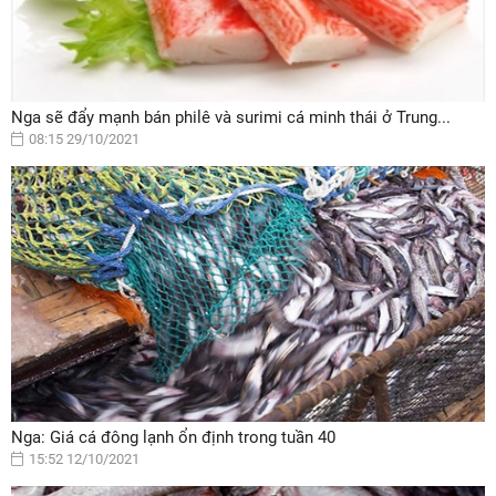
Nga sẽ đẩy mạnh bán philê và surimi cá minh thái ở Trung...
08:15 29/10/2021
Nga: Giá cá đông lạnh ổn định trong tuần 40
15:52 12/10/2021