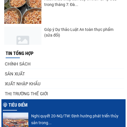
trong tháng 7: Đà...
Góp ý Dự thảo Luật An toàn thực phẩm
(sửa đổi)
TIN TỔNG HỢP
Nghị quyết 20-NQ/TW: Định hướng phát
CHÍNH SÁCH
triển thủy sản trong...
SẢN XUẤT
XUẤT NHẬP KHẨU
Thuế Mục 301 và bài toán thích ứng của
THỊ TRƯỜNG THẾ GIỚI
tôm Việt tại thị...
TIÊU ĐIỂM
Nghị quyết 20-NQ/TW: Định hướng phát triển thủy
Nguồn cung giảm, giá cá rô phi Trung Quốc
sản trong...