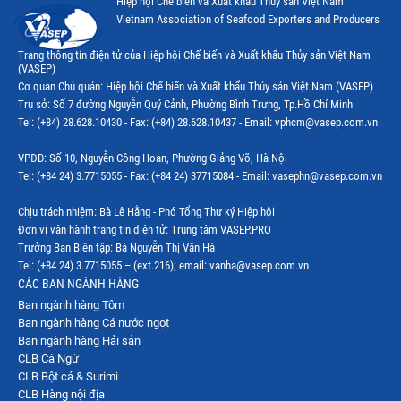
Hiệp hội Chế biến và Xuất khẩu Thuỷ sản Việt Nam
Thị trường Canada
Vietnam Association of Seafood Exporters and Producers
Thị trường Ecuador
Trang thông tin điện tử của Hiệp hội Chế biến và Xuất khẩu Thủy sản Việt Nam
(VASEP)
Thị trường EU
Cơ quan Chủ quản: Hiệp hội Chế biến và Xuất khẩu Thủy sản Việt Nam (VASEP)
Trụ sở: Số 7 đường Nguyễn Quý Cảnh, Phường Bình Trưng, Tp.Hồ Chí Minh
Thị trường Indonesia
Tel: (+84) 28.628.10430 - Fax: (+84) 28.628.10437 - Email: vphcm@vasep.com.vn
Thị trường Mexico
VPĐD: Số 10, Nguyễn Công Hoan, Phường Giảng Võ, Hà Nội
Thị trường Mỹ
Tel: (+84 24) 3.7715055 - Fax: (+84 24) 37715084 - Email: vasephn@vasep.com.vn
Thị trường Nga
Chịu trách nhiệm: Bà Lê Hằng - Phó Tổng Thư ký Hiệp hội
Đơn vị vận hành trang tin điện tử: Trung tâm VASEP.PRO
Thị trường Hàn Quốc
Trưởng Ban Biên tập: Bà Nguyễn Thị Vân Hà
Tel: (+84 24) 3.7715055 – (ext.216); email: vanha@vasep.com.vn
Thị trường Nhật Bản
CÁC BAN NGÀNH HÀNG
Ban ngành hàng Tôm
Thị trường Thái Lan
Ban ngành hàng Cá nước ngọt
Thị trường Trung Quốc
Ban ngành hàng Hải sản
CLB Cá Ngừ
Thị trường Philippines
CLB Bột cá & Surimi
CLB Hàng nội địa