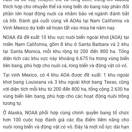
thích hợp cho nhuyễn thể và rong biển do bang này phản đối
phần lớn hoạt động nuôi cá nhằm bảo vệ ngành đánh bắt
cá hồi. Đánh giá cuối cùng về AOAs tại Nam California và
Vịnh Mexico dự kiến sẽ hoàn tất vào mùa hè năm nay.
NOAA đã đề xuất 10 khu vực nuôi biển ngoài khơi (AOA) tại
miền Nam California, gồm 8 khu ở Santa Barbara và 2 khu
tại Santa Monica, mỗi khu rộng từ 200 đến 800 ha. Tổng
diện tích các khu vực này khoảng 6.675 ha trong vùng biển
liên bang, phù hợp cho nuôi cá, rong biển và động vật có vỏ.
Tại vịnh Mexico, có 4 khu AOA được đề xuất: 1 khu ngoài
khơi bang Louisiana và 3 khu ngoài khơi bang Texas, cũng
với diện tích mỗi khu từ 200 đến 800 ha, tổng cộng 2.630 ha
vùng biển liên bang, phù hợp cho các hoạt động nuôi trồng
tương tự.
Ở Alaska, NOAA phối hợp cùng chính quyền bang tổ chức
hơn 100 cuộc họp đánh giá các địa điểm tiềm năng cho
nuôi rong biển và động vật có vỏ. Đây là một nỗ lực dài hạn