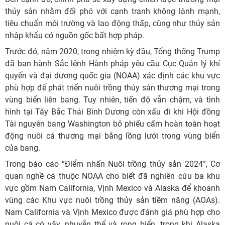
thủy sản nhằm đối phó với cạnh tranh không lành mạnh,
tiêu chuẩn môi trường và lao động thấp, cũng như thủy sản
nhập khẩu có nguồn gốc bất hợp pháp.
Trước đó, năm 2020, trong nhiệm kỳ đầu, Tổng thống Trump
đã ban hành Sắc lệnh Hành pháp yêu cầu Cục Quản lý khí
quyển và đại dương quốc gia (NOAA) xác định các khu vực
phù hợp để phát triển nuôi trồng thủy sản thương mại trong
vùng biển liên bang. Tuy nhiên, tiến độ vẫn chậm, và tình
hình tại Tây Bắc Thái Bình Dương còn xấu đi khi Hội đồng
Tài nguyên bang Washington bỏ phiếu cấm hoàn toàn hoạt
động nuôi cá thương mại bằng lồng lưới trong vùng biển
của bang.
Trong báo cáo “Điểm nhấn Nuôi trồng thủy sản 2024”, Cơ
quan nghề cá thuộc NOAA cho biết đã nghiên cứu ba khu
vực gồm Nam California, Vịnh Mexico và Alaska để khoanh
vùng các Khu vực nuôi trồng thủy sản tiềm năng (AOAs).
Nam California và Vịnh Mexico được đánh giá phù hợp cho
nuôi cá có vây, nhuyễn thể và rong biển, trong khi Alaska