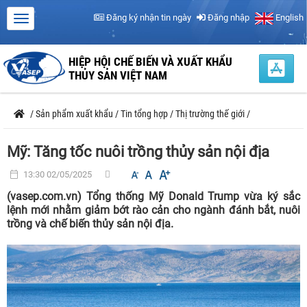
Đăng ký nhận tin ngày
Đăng nhập
English
HIỆP HỘI CHẾ BIẾN VÀ XUẤT KHẨU
THỦY SẢN VIỆT NAM
/
Sản phẩm xuất khẩu
/
Tin tổng hợp
/
Thị trường thế giới
/
Mỹ: Tăng tốc nuôi trồng thủy sản nội địa
13:30 02/05/2025
(vasep.com.vn) Tổng thống Mỹ Donald Trump vừa ký sắc
lệnh mới nhằm giảm bớt rào cản cho ngành đánh bắt, nuôi
trồng và chế biến thủy sản nội địa.