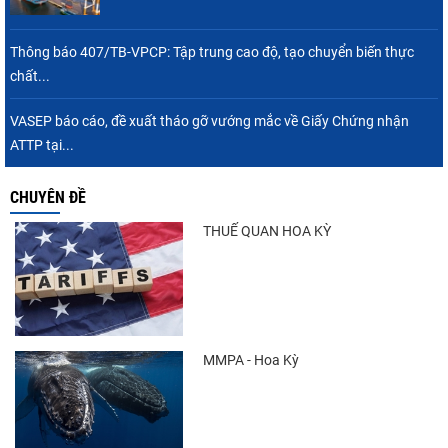
tiếp tục tăng
Thông báo 407/TB-VPCP: Tập trung cao độ, tạo chuyển biến thực
chất...
Điểm tin thủy sản thế giới ngày 3/8/2026
VASEP báo cáo, đề xuất tháo gỡ vướng mắc về Giấy Chứng nhận
ATTP tại...
CHUYÊN ĐỀ
Trung Quốc tăng mạnh nhập khẩu mực,
trong khi nguồn cung...
THUẾ QUAN HOA KỲ
Xuất khẩu cá ngừ Việt Nam sang Canada
tăng nhẹ, áp lực mới...
MMPA - Hoa Kỳ
Thông báo 407/TB-VPCP: Tập trung cao độ,
tạo chuyển biến...