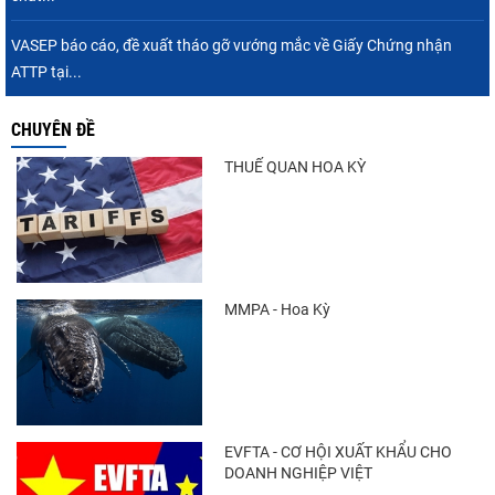
Nguồn cung giảm, giá cá rô phi Trung Quốc
tiếp tục tăng
VASEP báo cáo, đề xuất tháo gỡ vướng mắc về Giấy Chứng nhận
ATTP tại...
CHUYÊN ĐỀ
Nhập khẩu tôm của Mỹ phục hồi trong
tháng 5/2026
THUẾ QUAN HOA KỲ
Trung Quốc tăng mạnh nhập khẩu mực,
trong khi nguồn cung...
MMPA - Hoa Kỳ
Điểm tin thủy sản thế giới ngày 3/8/2026
EVFTA - CƠ HỘI XUẤT KHẨU CHO
DOANH NGHIỆP VIỆT