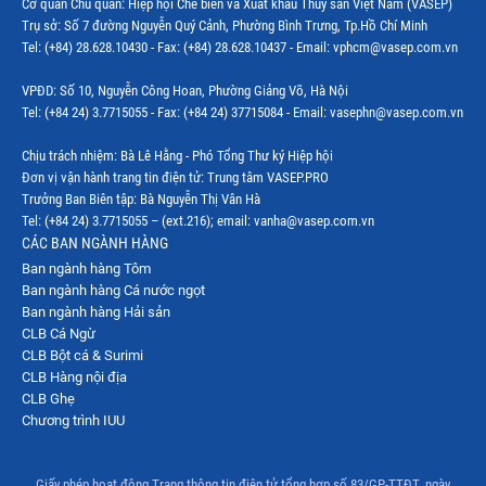
Cơ quan Chủ quản: Hiệp hội Chế biến và Xuất khẩu Thủy sản Việt Nam (VASEP)
Trụ sở: Số 7 đường Nguyễn Quý Cảnh, Phường Bình Trưng, Tp.Hồ Chí Minh
Thị trường Indonesia
Tel: (+84) 28.628.10430 - Fax: (+84) 28.628.10437 - Email: vphcm@vasep.com.vn
Thị trường Mexico
VPĐD: Số 10, Nguyễn Công Hoan, Phường Giảng Võ, Hà Nội
Thị trường Mỹ
Tel: (+84 24) 3.7715055 - Fax: (+84 24) 37715084 - Email: vasephn@vasep.com.vn
Thị trường Nga
Chịu trách nhiệm: Bà Lê Hằng - Phó Tổng Thư ký Hiệp hội
Đơn vị vận hành trang tin điện tử: Trung tâm VASEP.PRO
Thị trường Hàn Quốc
Trưởng Ban Biên tập: Bà Nguyễn Thị Vân Hà
Tel: (+84 24) 3.7715055 – (ext.216); email: vanha@vasep.com.vn
Thị trường Nhật Bản
CÁC BAN NGÀNH HÀNG
Ban ngành hàng Tôm
Thị trường Thái Lan
Ban ngành hàng Cá nước ngọt
Thị trường Trung Quốc
Ban ngành hàng Hải sản
CLB Cá Ngừ
Thị trường Philippines
CLB Bột cá & Surimi
CLB Hàng nội địa
Thị trường Tây Ban Nha
CLB Ghẹ
Chương trình IUU
Thị trường thủy sản khác
Thị trường thủy sản thế giới
Giấy phép hoạt động Trang thông tin điện tử tổng hợp số 83/GP-TTĐT, ngày