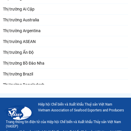
Thị trường Ai Cập
Thị trường Australia
Thị trường Argentina
Thị trường ASEAN
Thị trường Ấn Độ
Thị trường Bồ Đào Nha
Thị trường Brazil
Thị trường Bangladesh
Thị trường Chile
Hiệp hội Chế biến và Xuất khẩu Thuỷ sản Việt Nam
Thị trường Canada
Vietnam Association of Seafood Exporters and Producers
Thị trường Ecuador
Trang thông tin điện tử của Hiệp hội Chế biến và Xuất khẩu Thủy sản Việt Nam
(VASEP)
Thị trường EU