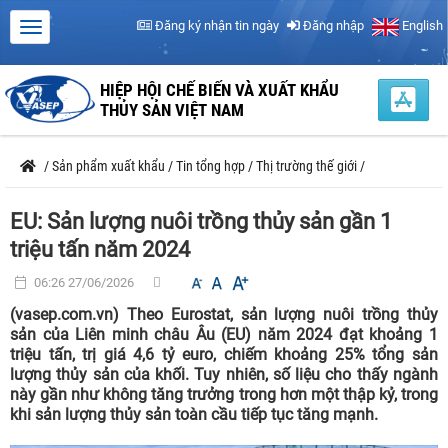
Đăng ký nhận tin ngày
Đăng nhập
English
HIỆP HỘI CHẾ BIẾN VÀ XUẤT KHẨU
THỦY SẢN VIỆT NAM
/
Sản phẩm xuất khẩu
/
Tin tổng hợp
/
Thị trường thế giới
/
EU: Sản lượng nuôi trồng thủy sản gần 1
triệu tấn năm 2024
06:26 27/06/2026
(vasep.com.vn) Theo Eurostat, sản lượng nuôi trồng thủy
sản của Liên minh châu Âu (EU) năm 2024 đạt khoảng 1
triệu tấn, trị giá 4,6 tỷ euro, chiếm khoảng 25% tổng sản
lượng thủy sản của khối. Tuy nhiên, số liệu cho thấy ngành
này gần như không tăng trưởng trong hơn một thập kỷ, trong
khi sản lượng thủy sản toàn cầu tiếp tục tăng mạnh.