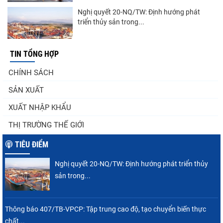
Nghị quyết 20-NQ/TW: Định hướng phát
triển thủy sản trong...
TIN TỔNG HỢP
Góp ý Dự thảo Luật An toàn thực phẩm
CHÍNH SÁCH
(sửa đổi)
SẢN XUẤT
XUẤT NHẬP KHẨU
Thuế Mục 301 và bài toán thích ứng của
THỊ TRƯỜNG THẾ GIỚI
tôm Việt tại thị...
TIÊU ĐIỂM
Nghị quyết 20-NQ/TW: Định hướng phát triển thủy
VASEP chào đón Công ty Cổ phần Thương
sản trong...
mại Sim Ba gia nhập...
Thông báo 407/TB-VPCP: Tập trung cao độ, tạo chuyển biến thực
chất...