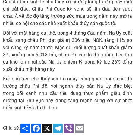
Các dự báo kinh tế cho thấy xu hướng tăng trưởng này mới
chỉ bắt đầu. Châu Phi được kỳ vọng sẽ lần đầu tiên vượt
châu Á về tốc độ tăng trưởng sức mua trong năm nay, mở ra
nhiều cơ hội cho các nhà xuất khẩu thủy sản quốc tế.
Đối với mặt hàng cá khô, trong 4 tháng đầu năm, Na Uy xuất
khẩu sang châu Phi đạt giá trị 306 triệu NOK, tăng 11% so
với cùng kỳ năm trước. Mặc dù khối lượng xuất khẩu giảm
8%, xuống còn 5.013 tấn, châu Phi vẫn là thị trường tiêu thụ
cá khô lớn nhất của Na Uy, chiếm tỷ trọng kỷ lục 26% tổng
xuất khẩu mặt hàng này.
Kết quả trên cho thấy vai trò ngày càng quan trọng của thị
trường châu Phi đối với ngành thủy sản Na Uy, đặc biệt
trong bối cảnh nhu cầu tiêu dùng thực phẩm giàu dinh
dưỡng tại khu vực này đang tăng mạnh cùng với sự phát
triển kinh tế và đô thị hóa.
Share
Facebook
X
Telegram
Viber
Email
Chia sẻ: