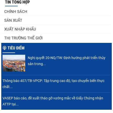
TIN TỔNG HỢP
Góp ý Dự thảo Luật An toàn thực phẩm
CHÍNH SÁCH
(sửa đổi)
SẢN XUẤT
XUẤT NHẬP KHẨU
Thuế Mục 301 và bài toán thích ứng của
THỊ TRƯỜNG THẾ GIỚI
tôm Việt tại thị...
TIÊU ĐIỂM
Nghị quyết 20-NQ/TW: Định hướng phát triển thủy
Xuất khẩu cá tra sang CPTPP: Mở rộng cơ
sản trong...
hội cho hàng giá trị...
Thông báo 407/TB-VPCP: Tập trung cao độ, tạo chuyển biến thực
chất...
Xuất khẩu cá ngừ Việt Nam sang Canada
tăng nhẹ, áp lực mới...
VASEP báo cáo, đề xuất tháo gỡ vướng mắc về Giấy Chứng nhận
ATTP tại...