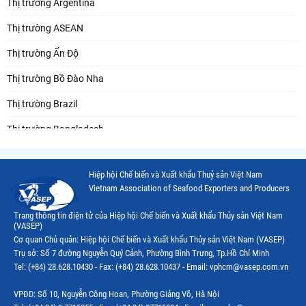
Thị trường Argentina
Thị trường ASEAN
Thị trường Ấn Độ
Thị trường Bồ Đào Nha
Thị trường Brazil
Thị trường Bangladesh
Thị trường Chile
Hiệp hội Chế biến và Xuất khẩu Thuỷ sản Việt Nam
Thị trường Canada
Vietnam Association of Seafood Exporters and Producers
Thị trường Ecuador
Trang thông tin điện tử của Hiệp hội Chế biến và Xuất khẩu Thủy sản Việt Nam
(VASEP)
Thị trường EU
Cơ quan Chủ quản: Hiệp hội Chế biến và Xuất khẩu Thủy sản Việt Nam (VASEP)
Trụ sở: Số 7 đường Nguyễn Quý Cảnh, Phường Bình Trưng, Tp.Hồ Chí Minh
Thị trường Indonesia
Tel: (+84) 28.628.10430 - Fax: (+84) 28.628.10437 - Email: vphcm@vasep.com.vn
Thị trường Mexico
VPĐD: Số 10, Nguyễn Công Hoan, Phường Giảng Võ, Hà Nội