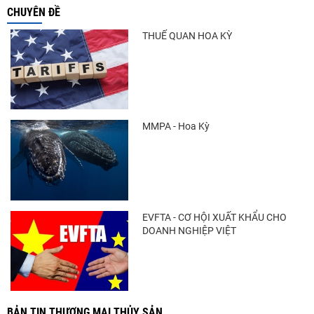
CHUYÊN ĐỀ
Nguồn cung giảm, giá cá rô phi Trung Quốc
tiếp tục tăng
THUẾ QUAN HOA KỲ
Trung Quốc tăng mạnh nhập khẩu mực,
trong khi nguồn cung...
MMPA - Hoa Kỳ
Còn chưa đầy 3 tuần đến Vietfish 2026: Sẵn
sàng cho chuỗi...
EVFTA - CƠ HỘI XUẤT KHẨU CHO
DOANH NGHIỆP VIỆT
BẢN TIN THƯƠNG MẠI THỦY SẢN