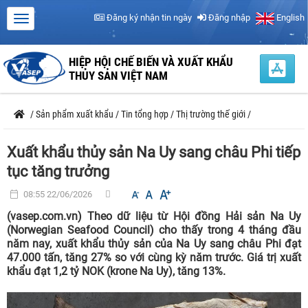
Đăng ký nhận tin ngày
Đăng nhập
English
HIỆP HỘI CHẾ BIẾN VÀ XUẤT KHẨU
THỦY SẢN VIỆT NAM
/
Sản phẩm xuất khẩu
/
Tin tổng hợp
/
Thị trường thế giới
/
Xuất khẩu thủy sản Na Uy sang châu Phi tiếp
tục tăng trưởng
08:55 22/06/2026
(vasep.com.vn) Theo dữ liệu từ Hội đồng Hải sản Na Uy
(Norwegian Seafood Council) cho thấy trong 4 tháng đầu
năm nay, xuất khẩu thủy sản của Na Uy sang châu Phi đạt
47.000 tấn, tăng 27% so với cùng kỳ năm trước. Giá trị xuất
khẩu đạt 1,2 tỷ NOK (krone Na Uy), tăng 13%.