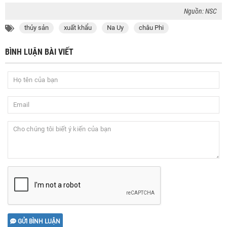
Nguồn: NSC
thủy sản
xuất khẩu
Na Uy
châu Phi
BÌNH LUẬN BÀI VIẾT
GỬI BÌNH LUẬN