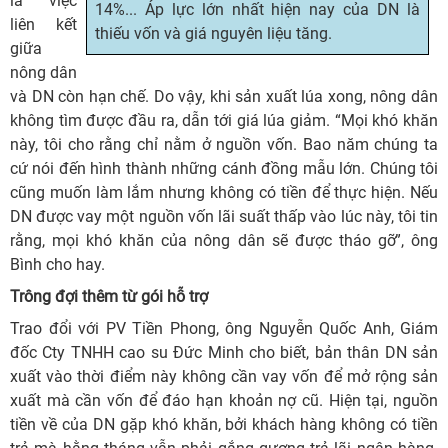
là việc
14%... Áp lực lớn nhất hiện nay của DN là
liên kết
thiếu vốn và giá nguyên liệu tăng.
giữa
nông dân
và DN còn hạn chế. Do vậy, khi sản xuất lúa xong, nông dân
không tìm được đầu ra, dẫn tới giá lúa giảm. “Mọi khó khăn
này, tôi cho rằng chỉ nằm ở nguồn vốn. Bao năm chúng ta
cứ nói đến hình thành những cánh đồng mẫu lớn. Chúng tôi
cũng muốn làm lắm nhưng không có tiền để thực hiện. Nếu
DN được vay một nguồn vốn lãi suất thấp vào lúc này, tôi tin
rằng, mọi khó khăn của nông dân sẽ được tháo gỡ”, ông
Bình cho hay.
Trông đợi thêm từ gói hỗ trợ
Trao đổi với PV Tiền Phong, ông Nguyễn Quốc Anh, Giám
đốc Cty TNHH cao su Đức Minh cho biết, bản thân DN sản
xuất vào thời điểm này không cần vay vốn để mở rộng sản
xuất mà cần vốn để đáo hạn khoản nợ cũ. Hiện tại, nguồn
tiền về của DN gặp khó khăn, bởi khách hàng không có tiền