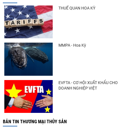
tăng nhẹ, áp lực mới...
THUẾ QUAN HOA KỲ
Trung Quốc tăng mạnh nhập khẩu mực,
trong khi nguồn cung...
MMPA - Hoa Kỳ
Điểm tin thủy sản thế giới ngày 3/8/2026
EVFTA - CƠ HỘI XUẤT KHẨU CHO
DOANH NGHIỆP VIỆT
BẢN TIN THƯƠNG MẠI THỦY SẢN