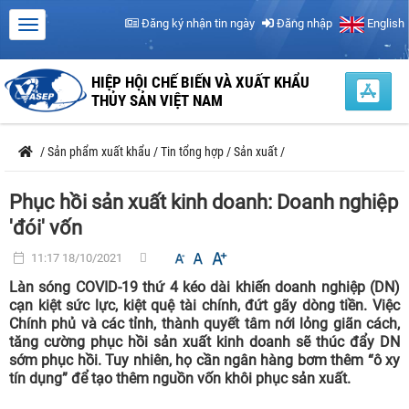
Đăng ký nhận tin ngày
Đăng nhập
English
HIỆP HỘI CHẾ BIẾN VÀ XUẤT KHẨU
THỦY SẢN VIỆT NAM
/
Sản phẩm xuất khẩu
/
Tin tổng hợp
/
Sản xuất
/
Phục hồi sản xuất kinh doanh: Doanh nghiệp
'đói' vốn
11:17 18/10/2021
Làn sóng COVID-19 thứ 4 kéo dài khiến doanh nghiệp (DN)
cạn kiệt sức lực, kiệt quệ tài chính, đứt gãy dòng tiền. Việc
Chính phủ và các tỉnh, thành quyết tâm nới lỏng giãn cách,
tăng cường phục hồi sản xuất kinh doanh sẽ thúc đẩy DN
sớm phục hồi. Tuy nhiên, họ cần ngân hàng bơm thêm “ô xy
tín dụng” để tạo thêm nguồn vốn khôi phục sản xuất.