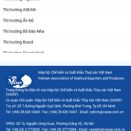
Thị trường ASEAN
Thị trường Ấn Độ
Thị trường Bồ Đào Nha
Thị trường Brazil
Thị trường Bangladesh
Thị trường Chile
Hiệp hội Chế biến và Xuất khẩu Thuỷ sản Việt Nam
Thị trường Canada
Vietnam Association of Seafood Exporters and Producers
Thị trường Ecuador
Trang thông tin điện tử của Hiệp hội Chế biến và Xuất khẩu Thủy sản Việt Nam
(VASEP)
Thị trường EU
Cơ quan Chủ quản: Hiệp hội Chế biến và Xuất khẩu Thủy sản Việt Nam (VASEP)
Trụ sở: Số 7 đường Nguyễn Quý Cảnh, Phường Bình Trưng, Tp.Hồ Chí Minh
Thị trường Indonesia
Tel: (+84) 28.628.10430 - Fax: (+84) 28.628.10437 - Email: vphcm@vasep.com.vn
Thị trường Mexico
VPĐD: Số 10, Nguyễn Công Hoan, Phường Giảng Võ, Hà Nội
Thị trường Mỹ
Tel: (+84 24) 3.7715055 - Fax: (+84 24) 37715084 - Email: vasephn@vasep.com.vn