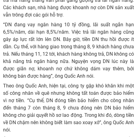
trả mà hằng tháng vẫn phải gắng gượng trả lãi ngân hàng.
Các khách sạn, nhà hàng được khoanh nợ còn DN sản xuất
vẫn trông đợi các gói hỗ trợ.
“DN đang vay ngân hàng 10 tỷ đồng, lãi suất ngắn hạn
6,5%/năm, dài hạn 8,5%/năm. Việc trả lãi ngân hàng cũng
gây áp lực rất lớn lên DN. Bây giờ, tiền DN thu hồi được ít
dần. Cụ thể, với hàng giao trong tháng 8, 9 khách hàng chưa
trả. Nếu tháng 11, 12 tới, khách hàng không trả, DN không có
khả năng trả ngân hàng nữa. Nguyện vọng DN lúc này là
được giãn nợ, khoanh nợ chứ không dám vay thêm, bởi
không bán được hàng”, ông Quốc Anh nói.
Theo ông Quốc Anh, hiện tại, công ty gặp khó khăn khi một
số công nhân về quê nhưng không tất toán được bảo hiểm
vì nợ tiền. “Cụ thể, DN đóng tiền bảo hiểm cho công nhân
đến tháng 7 còn tháng 8, 9 chưa đóng nên DN bảo hiểm
không cho giải quyết hồ sơ lao động. Trong khi đó, dòng tiền
về DN chậm nên không biết làm sao xoay xở”, ông Quốc Anh
nói.