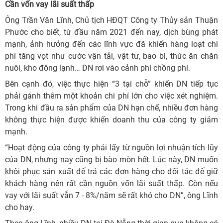
Cần vốn vay lãi suất thấp
Ông Trần Văn Lĩnh, Chủ tịch HĐQT Công ty Thủy sản Thuận
Phước cho biết, từ đầu năm 2021 đến nay, dịch bùng phát
mạnh, ảnh hưởng đến các lĩnh vực đã khiến hàng loạt chi
phí tăng vọt như cước vận tải, vật tư, bao bì, thức ăn chăn
nuôi, kho đông lạnh… DN rơi vào cảnh phí chồng phí.
Bên cạnh đó, việc thực hiện “3 tại chỗ” khiến DN tiếp tục
phải gánh thêm một khoản chi phí lớn cho việc xét nghiệm.
Trong khi đầu ra sản phẩm của DN hạn chế, nhiều đơn hàng
không thực hiện được khiến doanh thu của công ty giảm
mạnh.
“Hoạt động của công ty phải lấy từ nguồn lợi nhuận tích lũy
của DN, nhưng nay cũng bị bào mòn hết. Lúc này, DN muốn
khôi phục sản xuất để trả các đơn hàng cho đối tác để giữ
khách hàng nên rất cần nguồn vốn lãi suất thấp. Còn nếu
vay với lãi suất vẫn 7 - 8%/năm sẽ rất khó cho DN”, ông Lĩnh
cho hay.