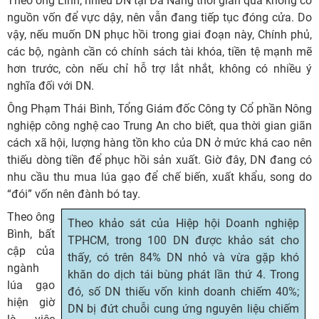
Theo ông Lĩnh, nhiều DN tại Đà Nẵng thời gian qua không có
nguồn vốn để vực dậy, nên vẫn đang tiếp tục đóng cửa. Do
vậy, nếu muốn DN phục hồi trong giai đoạn này, Chính phủ,
các bộ, ngành cần có chính sách tài khóa, tiền tệ mạnh mẽ
hơn trước, còn nếu chỉ hỗ trợ lắt nhắt, không có nhiều ý
nghĩa đối với DN.
Ông Phạm Thái Bình, Tổng Giám đốc Công ty Cổ phần Nông
nghiệp công nghệ cao Trung An cho biết, qua thời gian giãn
cách xã hội, lượng hàng tồn kho của DN ở mức khá cao nên
thiếu dòng tiền để phục hồi sản xuất. Giờ đây, DN đang có
nhu cầu thu mua lúa gạo để chế biến, xuất khẩu, song do
“đói” vốn nên đành bó tay.
Theo ông
Theo khảo sát của Hiệp hội Doanh nghiệp
Bình, bất
TPHCM, trong 100 DN được khảo sát cho
cập của
thấy, có trên 84% DN nhỏ và vừa gặp khó
ngành
khăn do dịch tái bùng phát lần thứ 4. Trong
lúa gạo
đó, số DN thiếu vốn kinh doanh chiếm 40%;
hiện giờ
DN bị đứt chuỗi cung ứng nguyên liệu chiếm