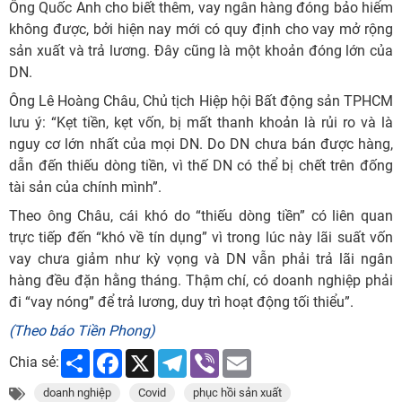
Ông Quốc Anh cho biết thêm, vay ngân hàng đóng bảo hiểm
không được, bởi hiện nay mới có quy định cho vay mở rộng
sản xuất và trả lương. Đây cũng là một khoản đóng lớn của
DN.
Ông Lê Hoàng Châu, Chủ tịch Hiệp hội Bất động sản TPHCM
lưu ý: “Kẹt tiền, kẹt vốn, bị mất thanh khoản là rủi ro và là
nguy cơ lớn nhất của mọi DN. Do DN chưa bán được hàng,
dẫn đến thiếu dòng tiền, vì thế DN có thể bị chết trên đống
tài sản của chính mình”.
Theo ông Châu, cái khó do “thiếu dòng tiền” có liên quan
trực tiếp đến “khó về tín dụng” vì trong lúc này lãi suất vốn
vay chưa giảm như kỳ vọng và DN vẫn phải trả lãi ngân
hàng đều đặn hằng tháng. Thậm chí, có doanh nghiệp phải
đi “vay nóng” để trả lương, duy trì hoạt động tối thiểu”.
(Theo báo Tiền Phong)
Share
Facebook
X
Telegram
Viber
Email
Chia sẻ:
doanh nghiệp
Covid
phục hồi sản xuất