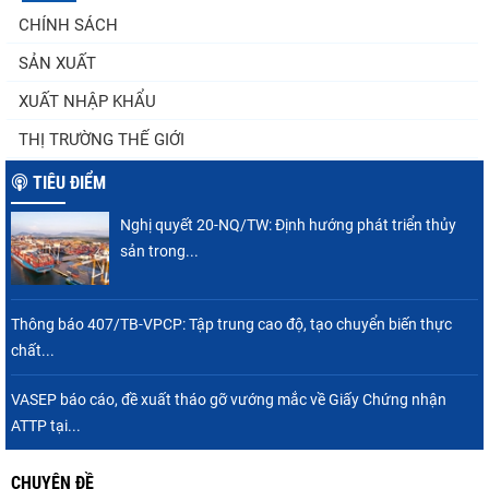
Góp ý Dự thảo Luật An toàn thực phẩm
CHÍNH SÁCH
(sửa đổi)
SẢN XUẤT
XUẤT NHẬP KHẨU
Thuế Mục 301 và bài toán thích ứng của
THỊ TRƯỜNG THẾ GIỚI
tôm Việt tại thị...
TIÊU ĐIỂM
Nghị quyết 20-NQ/TW: Định hướng phát triển thủy
Nguồn cung giảm, giá cá rô phi Trung Quốc
sản trong...
tiếp tục tăng
Thông báo 407/TB-VPCP: Tập trung cao độ, tạo chuyển biến thực
chất...
Xuất khẩu cá tra sang CPTPP: Mở rộng cơ
hội cho hàng giá trị...
VASEP báo cáo, đề xuất tháo gỡ vướng mắc về Giấy Chứng nhận
ATTP tại...
CHUYÊN ĐỀ
Xuất khẩu cá ngừ Việt Nam sang Canada