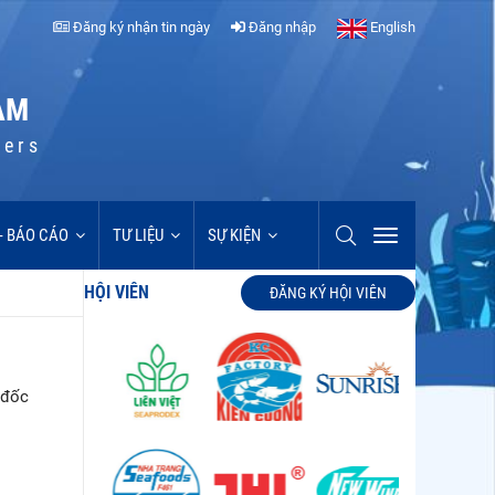
Đăng ký nhận tin ngày
Đăng nhập
English
AM
cers
 - BÁO CÁO
TƯ LIỆU
SỰ KIỆN
HỘI VIÊN
ĐĂNG KÝ HỘI VIÊN
 đốc