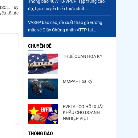
Thông báo 407/TB-VPCP: Tập trung cao
ĐBSCL. Tuy
độ, tạo chuyển biến thực chất...
yếu tố tác
VASEP báo cáo, đề xuất tháo gỡ vướng
mắc về Giấy Chứng nhận ATTP tại...
CHUYÊN ĐỀ
THUẾ QUAN HOA KỲ
MMPA - Hoa Kỳ
EVFTA - CƠ HỘI XUẤT
KHẨU CHO DOANH
NGHIỆP VIỆT
THÔNG BÁO