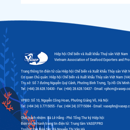
Hiệp hội Chế biến và Xuất khẩu Thuỷ sản Việt Nam
Vietnam Association of Seafood Exporters and Pr
Trang thông tin điện tử của Hiệp hội Chế biến và Xuất khẩu Thủy sản Việ
Cơ quan Chủ quản: Hiệp hội Chế biến và Xuất khẩu Thủy sản Việt Nam (VA
Trụ sở: Số 7 đường Nguyễn Quý Cảnh, Phường Bình Trưng, Tp.Hồ Chí Minh
Tel: (+84) 28.628.10430 - Fax: (+84) 28.628.10437 - Email: vphcm@vasep.c
VPĐD: Số 10, Nguyễn Công Hoan, Phường Giảng Võ, Hà Nội
Tel: (+84 24) 3.7715055 - Fax: (+84 24) 37715084 - Email: vasephn@vasep.
Chịu trách nhiệm: Bà Lê Hằng - Phó Tổng Thư ký Hiệp hội
Đơn vị vận hành trang tin điện tử: Trung tâm VASEP.PRO
Trưởng Ban Biên tập: Bà Nguyễn Thị Vân Hà