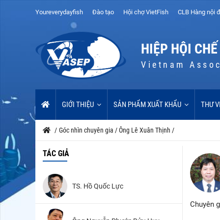
Youreverydayfish
Đào tạo
Hội chợ VietFish
CLB Hàng nội đ
HIỆP HỘI CHẾ
Vietnam Assoc
GIỚI THIỆU
SẢN PHẨM XUẤT KHẨU
THƯ V
/
Góc nhìn chuyên gia
/
Ông Lê Xuân Thịnh
/
TÁC GIẢ
TS. Hồ Quốc Lực
Chuyên gi