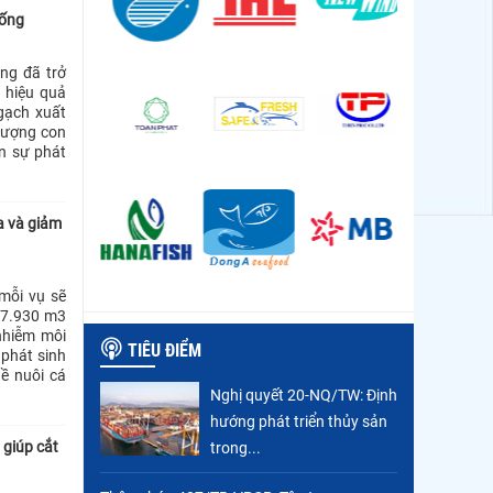
iống
ng đã trở
 hiệu quả
gạch xuất
lượng con
n sự phát
ra và giảm
 mỗi vụ sẽ
77.930 m3
 nhiễm môi
TIÊU ĐIỂM
 phát sinh
ề nuôi cá
Nghị quyết 20-NQ/TW: Định
hướng phát triển thủy sản
giúp cắt
trong...