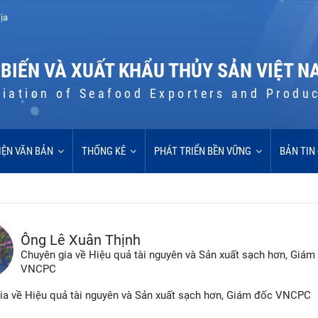
ịa
 BIẾN VÀ XUẤT KHẨU THỦY SẢN VIỆT N
iation of Seafood Exporters and Produ
IỆN VĂN BẢN
THỐNG KÊ
PHÁT TRIỂN BỀN VỮNG
BẢN TIN
Ông Lê Xuân Thịnh
Chuyên gia về Hiệu quả tài nguyên và Sản xuất sạch hơn, Giám
VNCPC
a về Hiệu quả tài nguyên và Sản xuất sạch hơn, Giám đốc VNCPC