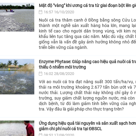
Mật độ "vàng" khi ương cá tra từ giai đoạn bột lên g
16:57 16/10/2020
Nuôi cá tra thâm canh ở Đồng bằng sông Cửu Lo
thành một nghề sản xuất hàng hóa lớn, mang lại
kinh tế cao cho người dân trong vùng, với kim n
khẩu liên tục tăng qua các năm. Mặc dù vậy, chất 
giống vẫn là vấn đề gây ảnh hưởng không nhỏ đế
triển bền vững của ngành.
Enzyme Phytase: Giúp nâng cao hiệu quả nuôi cá t
thiểu ô nhiễm môi trường
16:02 28/08/2020
Với ao nuôi cá tra đạt năng suất 300 tấn/ha/vụ,
thải ra môi trường khoảng 2.677 tấn bùn ướt và 
nước thải. Lượng chất thải này không chỉ gây ô
trường, suy giảm chất lượng nguồn nước, mà còn
dịch bệnh, từ đó làm giảm tính bền vững của ngh
tra. Vậy đâu là giải pháp cho thực trạng trên?
Ứng dụng hiệu quả tài nguyên và sản xuất sạch hơn 
giảm chi phí nuôi cá tra tại ĐBSCL
08:52 17/08/2020