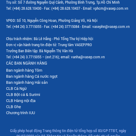
Trụ sở: Số 7 đường Nguyễn Quý Cảnh, Phường Bình Trưng, Tp.Hồ Chí Minh
Tel: (+84) 28.628.10430 - Fax: (+84) 28.628.10437 - Email: vphcm@vasep.com.vn
VPĐD: Số 10, Nguyễn Công Hoan, Phường Giảng Võ, Hà Nội
Tel: (+84 24) 3.7715055 - Fax: (+84 24) 37715084 - Email: vasephn@vasep.com.vn
Chịu trách nhiệm: Bà Lê Hằng - Phó Tổng Thư ký Hiệp hội
Đơn vị vận hành trang tin điện tử: Trung tâm VASEP.PRO
Trưởng Ban Biên tập: Bà Nguyễn Thị Vân Hà
Tel: (+84 24) 3.7715055 – (ext.216); email: vanha@vasep.com.vn
CÁC BAN NGÀNH HÀNG
Ban ngành hàng Tôm
Ban ngành hàng Cá nước ngọt
Ban ngành hàng Hải sản
CLB Cá Ngừ
CLB Bột cá & Surimi
CLB Hàng nội địa
CLB Ghẹ
Chương trình IUU
Giấy phép hoạt động Trang thông tin điện tử tổng hợp số 83/GP-TTĐT, ngày