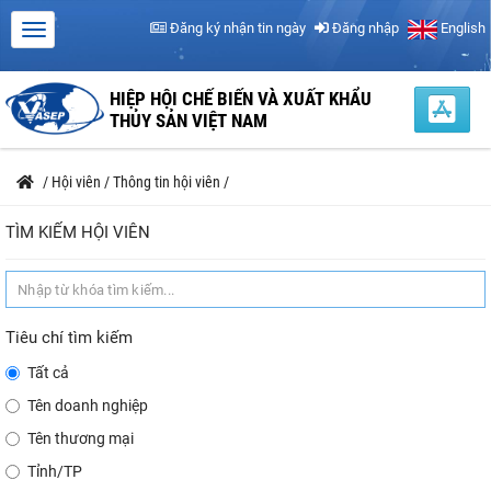
Đăng ký nhận tin ngày
Đăng nhập
English
HIỆP HỘI CHẾ BIẾN VÀ XUẤT KHẨU
THỦY SẢN VIỆT NAM
/
Hội viên
/
Thông tin hội viên
/
TÌM KIẾM HỘI VIÊN
Tiêu chí tìm kiếm
Tất cả
Tên doanh nghiệp
Tên thương mại
Tỉnh/TP