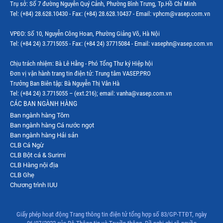
Trụ sở: Số 7 đường Nguyễn Quý Cảnh, Phường Bình Trưng, Tp.Hồ Chí Minh
Tel: (+84) 28.628.10430 - Fax: (+84) 28.628.10437 - Email: vphcm@vasep.com.vn
VPĐD: Số 10, Nguyễn Công Hoan, Phường Giảng Võ, Hà Nội
Tel: (+84 24) 3.7715055 - Fax: (+84 24) 37715084 - Email: vasephn@vasep.com.vn
Chịu trách nhiệm: Bà Lê Hằng - Phó Tổng Thư ký Hiệp hội
Đơn vị vận hành trang tin điện tử: Trung tâm VASEP.PRO
Trưởng Ban Biên tập: Bà Nguyễn Thị Vân Hà
Tel: (+84 24) 3.7715055 – (ext.216); email: vanha@vasep.com.vn
CÁC BAN NGÀNH HÀNG
Ban ngành hàng Tôm
Ban ngành hàng Cá nước ngọt
Ban ngành hàng Hải sản
CLB Cá Ngừ
CLB Bột cá & Surimi
CLB Hàng nội địa
CLB Ghẹ
Chương trình IUU
Giấy phép hoạt động Trang thông tin điện tử tổng hợp số 83/GP-TTĐT, ngày