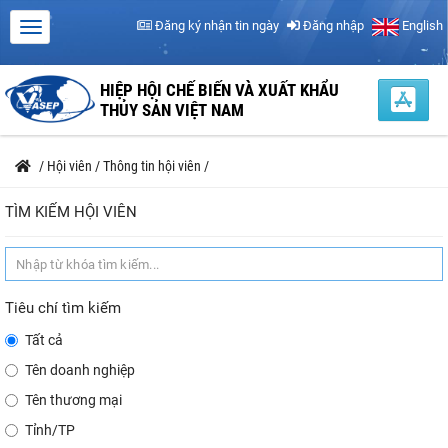
Đăng ký nhận tin ngày
Đăng nhập
English
HIỆP HỘI CHẾ BIẾN VÀ XUẤT KHẨU
THỦY SẢN VIỆT NAM
/
Hội viên
/
Thông tin hội viên
/
TÌM KIẾM HỘI VIÊN
Tiêu chí tìm kiếm
Tất cả
Tên doanh nghiệp
Tên thương mại
Tỉnh/TP