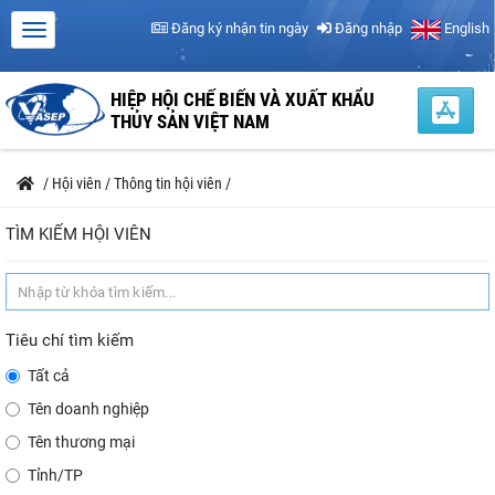
Đăng ký nhận tin ngày
Đăng nhập
English
HIỆP HỘI CHẾ BIẾN VÀ XUẤT KHẨU
THỦY SẢN VIỆT NAM
/
Hội viên
/
Thông tin hội viên
/
TÌM KIẾM HỘI VIÊN
Tiêu chí tìm kiếm
Tất cả
Tên doanh nghiệp
Tên thương mại
Tỉnh/TP