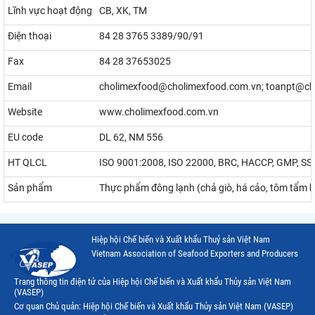
Lĩnh vực hoạt động
CB, XK, TM
Điện thoại
84 28 3765 3389/90/91
Fax
84 28 37653025
Email
cholimexfood@cholimexfood.com.vn; toanpt@ch
Website
www.cholimexfood.com.vn
EU code
DL 62, NM 556
HT QLCL
ISO 9001:2008, ISO 22000, BRC, HACCP, GMP, S
Sản phẩm
Thực phẩm đông lạnh (chả giò, há cảo, tôm tẩm bột.
Hiệp hội Chế biến và Xuất khẩu Thuỷ sản Việt Nam
Vietnam Association of Seafood Exporters and Producers
Trang thông tin điện tử của Hiệp hội Chế biến và Xuất khẩu Thủy sản Việt Nam
(VASEP)
Cơ quan Chủ quản: Hiệp hội Chế biến và Xuất khẩu Thủy sản Việt Nam (VASEP)