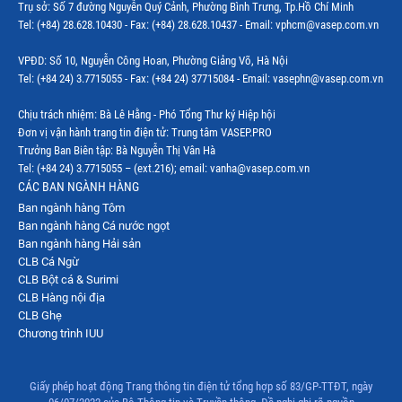
Trụ sở: Số 7 đường Nguyễn Quý Cảnh, Phường Bình Trưng, Tp.Hồ Chí Minh
Tel: (+84) 28.628.10430 - Fax: (+84) 28.628.10437 - Email: vphcm@vasep.com.vn
VPĐD: Số 10, Nguyễn Công Hoan, Phường Giảng Võ, Hà Nội
Tel: (+84 24) 3.7715055 - Fax: (+84 24) 37715084 - Email: vasephn@vasep.com.vn
Chịu trách nhiệm: Bà Lê Hằng - Phó Tổng Thư ký Hiệp hội
Đơn vị vận hành trang tin điện tử: Trung tâm VASEP.PRO
Trưởng Ban Biên tập: Bà Nguyễn Thị Vân Hà
Tel: (+84 24) 3.7715055 – (ext.216); email: vanha@vasep.com.vn
CÁC BAN NGÀNH HÀNG
Ban ngành hàng Tôm
Ban ngành hàng Cá nước ngọt
Ban ngành hàng Hải sản
CLB Cá Ngừ
CLB Bột cá & Surimi
CLB Hàng nội địa
CLB Ghẹ
Chương trình IUU
Giấy phép hoạt động Trang thông tin điện tử tổng hợp số 83/GP-TTĐT, ngày