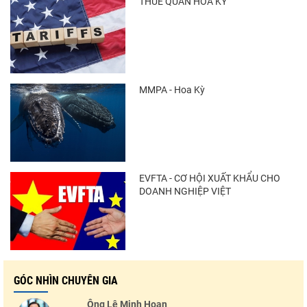
THUẾ QUAN HOA KỲ
Xuất khẩu cá ngừ Việt Nam sang Canada
tăng nhẹ, áp lực mới...
MMPA - Hoa Kỳ
Thông báo 407/TB-VPCP: Tập trung cao độ,
tạo chuyển biến...
EVFTA - CƠ HỘI XUẤT KHẨU CHO
DOANH NGHIỆP VIỆT
GÓC NHÌN CHUYÊN GIA
Ông Lê Minh Hoan