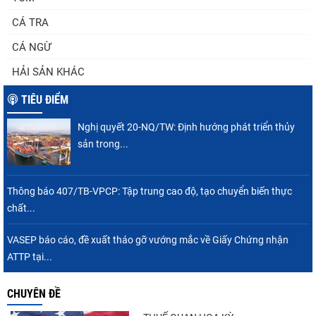
triển thủy sản trong...
CÁ TRA
CÁ NGỪ
Thuế Mục 301 và bài toán thích ứng của
HẢI SẢN KHÁC
tôm Việt tại thị...
TIÊU ĐIỂM
Nghị quyết 20-NQ/TW: Định hướng phát triển thủy
Nguồn cung giảm, giá cá rô phi Trung Quốc
sản trong...
tiếp tục tăng
Thông báo 407/TB-VPCP: Tập trung cao độ, tạo chuyển biến thực
chất...
Điểm tin thủy sản thế giới ngày 3/8/2026
VASEP báo cáo, đề xuất tháo gỡ vướng mắc về Giấy Chứng nhận
ATTP tại...
CHUYÊN ĐỀ
Trung Quốc tăng mạnh nhập khẩu mực,
trong khi nguồn cung...