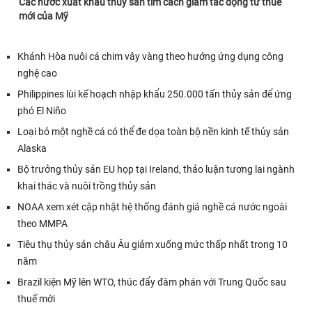
Các nước xuất khẩu thủy sản tìm cách giảm tác động từ thuế
mới của Mỹ
Khánh Hòa nuôi cá chim vây vàng theo hướng ứng dụng công
nghệ cao
Philippines lùi kế hoạch nhập khẩu 250.000 tấn thủy sản để ứng
phó El Niño
Loại bỏ một nghề cá có thể đe dọa toàn bộ nền kinh tế thủy sản
Alaska
Bộ trưởng thủy sản EU họp tại Ireland, thảo luận tương lai ngành
khai thác và nuôi trồng thủy sản
NOAA xem xét cập nhật hệ thống đánh giá nghề cá nước ngoài
theo MMPA
Tiêu thụ thủy sản châu Âu giảm xuống mức thấp nhất trong 10
năm
Brazil kiện Mỹ lên WTO, thúc đẩy đàm phán với Trung Quốc sau
thuế mới