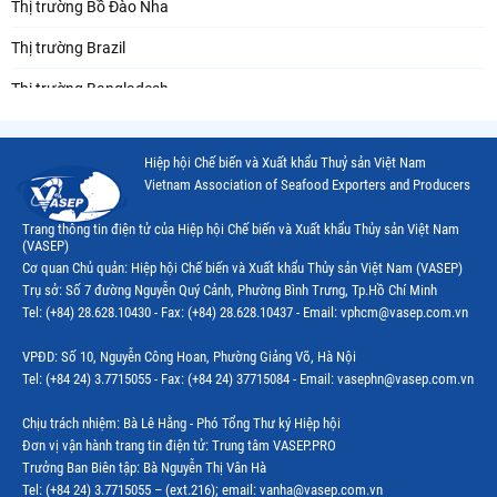
Thị trường Bồ Đào Nha
Thị trường Brazil
Thị trường Bangladesh
Thị trường Chile
Hiệp hội Chế biến và Xuất khẩu Thuỷ sản Việt Nam
Thị trường Canada
Vietnam Association of Seafood Exporters and Producers
Thị trường Ecuador
Trang thông tin điện tử của Hiệp hội Chế biến và Xuất khẩu Thủy sản Việt Nam
(VASEP)
Thị trường EU
Cơ quan Chủ quản: Hiệp hội Chế biến và Xuất khẩu Thủy sản Việt Nam (VASEP)
Trụ sở: Số 7 đường Nguyễn Quý Cảnh, Phường Bình Trưng, Tp.Hồ Chí Minh
Thị trường Indonesia
Tel: (+84) 28.628.10430 - Fax: (+84) 28.628.10437 - Email: vphcm@vasep.com.vn
Thị trường Mexico
VPĐD: Số 10, Nguyễn Công Hoan, Phường Giảng Võ, Hà Nội
Thị trường Mỹ
Tel: (+84 24) 3.7715055 - Fax: (+84 24) 37715084 - Email: vasephn@vasep.com.vn
Thị trường Nga
Chịu trách nhiệm: Bà Lê Hằng - Phó Tổng Thư ký Hiệp hội
Đơn vị vận hành trang tin điện tử: Trung tâm VASEP.PRO
Thị trường Hàn Quốc
Trưởng Ban Biên tập: Bà Nguyễn Thị Vân Hà
Tel: (+84 24) 3.7715055 – (ext.216); email: vanha@vasep.com.vn