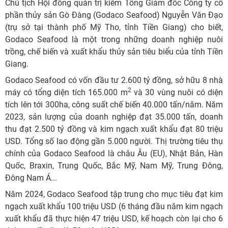
Chủ tịch Hội đồng quản trị kiêm Tổng Giám đốc Công ty cổ
phần thủy sản Gò Đàng (Godaco Seafood) Nguyễn Văn Đạo
(trụ sở tại thành phố Mỹ Tho, tỉnh Tiền Giang) cho biết,
Godaco Seafood là một trong những doanh nghiệp nuôi
trồng, chế biến và xuất khẩu thủy sản tiêu biểu của tỉnh Tiền
Giang.
Godaco Seafood có vốn đầu tư 2.600 tỷ đồng, sở hữu 8 nhà
2
máy có tổng diện tích 165.000 m
và 30 vùng nuôi có diện
tích lên tới 300ha, công suất chế biến 40.000 tấn/năm. Năm
2023, sản lượng của doanh nghiệp đạt 35.000 tấn, doanh
thu đạt 2.500 tỷ đồng và kim ngạch xuất khẩu đạt 80 triệu
USD. Tổng số lao động gần 5.000 người. Thị trường tiêu thụ
chính của Godaco Seafood là châu Âu (EU), Nhật Bản, Hàn
Quốc, Braxin, Trung Quốc, Bắc Mỹ, Nam Mỹ, Trung Đông,
Đông Nam Á...
Năm 2024, Godaco Seafood tập trung cho mục tiêu đạt kim
ngạch xuất khẩu 100 triệu USD (6 tháng đầu năm kim ngạch
xuất khẩu đã thực hiện 47 triệu USD, kế hoạch còn lại cho 6