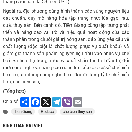
tháng cuối năm là 53 triệu USD).
Ngoài ra, địa phương cũng hình thành các vùng nguyên liệu
đạt chuẩn, quy mô hàng hóa tập trung như: lúa gạo, rau,
quả, thủy sản. Bên cạnh đó, Tiền Giang cũng tập trung phát
triển và nâng cao vai trò và hiệu quả hoạt động của các
thành phần trong chuỗi giá trị nông sản, đáp ứng yêu cầu về
chất lượng (đặc biệt là chất lượng phục vụ xuất khẩu) và
giảm giá thành sản phẩm nguyên liệu đầu vào phục vụ chế
biến và tiêu thụ trong nước và xuất khẩu; thu hút đầu tư, đổi
mới công nghệ và nâng cao năng lực của các cơ sở chế biến
hiện có; áp dụng công nghệ hiện đại để tăng tỷ lệ chế biến
tinh, chế biến sâu;
(Tổng hợp)
Share
Facebook
X
Telegram
Viber
Email
Chia sẻ:
Tiền Giang
Godaco
chế biến thủy sản
BÌNH LUẬN BÀI VIẾT