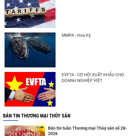
Trung Quốc tăng mạnh nhập khẩu mực,
trong khi nguồn cung...
MMPA - Hoa Kỳ
Điểm tin thủy sản thế giới ngày 3/8/2026
EVFTA - CƠ HỘI XUẤT KHẨU CHO
DOANH NGHIỆP VIỆT
BẢN TIN THƯƠNG MẠI THỦY SẢN
Bản tin tuần Thương mại Thủy sản số 28-
2026