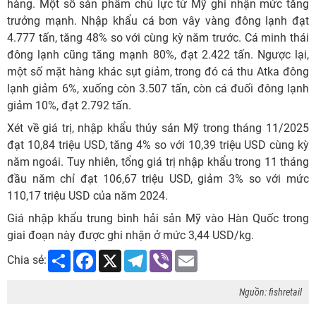
hàng. Một số sản phẩm chủ lực từ Mỹ ghi nhận mức tăng
trưởng mạnh. Nhập khẩu cá bơn vây vàng đông lạnh đạt
4.777 tấn, tăng 48% so với cùng kỳ năm trước. Cá minh thái
đông lạnh cũng tăng mạnh 80%, đạt 2.422 tấn. Ngược lại,
một số mặt hàng khác sụt giảm, trong đó cá thu Atka đông
lạnh giảm 6%, xuống còn 3.507 tấn, còn cá đuối đông lạnh
giảm 10%, đạt 2.792 tấn.
Xét về giá trị, nhập khẩu thủy sản Mỹ trong tháng 11/2025
đạt 10,84 triệu USD, tăng 4% so với 10,39 triệu USD cùng kỳ
năm ngoái. Tuy nhiên, tổng giá trị nhập khẩu trong 11 tháng
đầu năm chỉ đạt 106,67 triệu USD, giảm 3% so với mức
110,17 triệu USD của năm 2024.
Giá nhập khẩu trung bình hải sản Mỹ vào Hàn Quốc trong
giai đoạn này được ghi nhận ở mức 3,44 USD/kg.
Share
Facebook
X
Telegram
Viber
Email
Chia sẻ:
Nguồn: fishretail