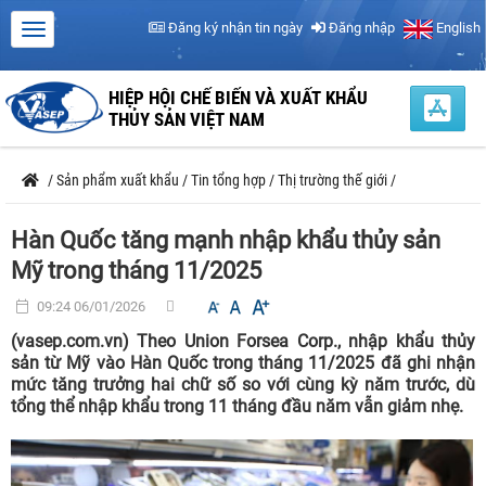
Đăng ký nhận tin ngày
Đăng nhập
English
HIỆP HỘI CHẾ BIẾN VÀ XUẤT KHẨU
THỦY SẢN VIỆT NAM
/
Sản phẩm xuất khẩu
/
Tin tổng hợp
/
Thị trường thế giới
/
Hàn Quốc tăng mạnh nhập khẩu thủy sản
Mỹ trong tháng 11/2025
09:24 06/01/2026
(vasep.com.vn) Theo Union Forsea Corp., nhập khẩu thủy
sản từ Mỹ vào Hàn Quốc trong tháng 11/2025 đã ghi nhận
mức tăng trưởng hai chữ số so với cùng kỳ năm trước, dù
tổng thể nhập khẩu trong 11 tháng đầu năm vẫn giảm nhẹ.