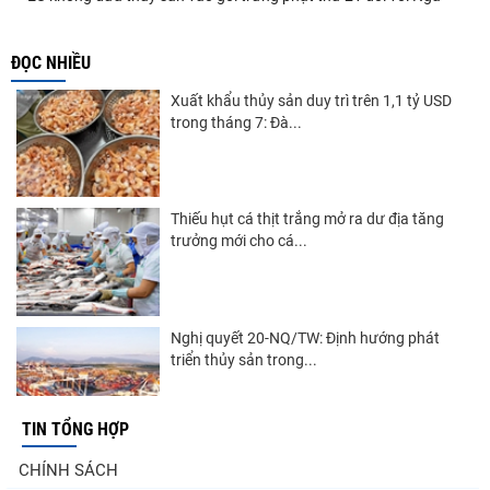
ĐỌC NHIỀU
Xuất khẩu thủy sản duy trì trên 1,1 tỷ USD
trong tháng 7: Đà...
Thiếu hụt cá thịt trắng mở ra dư địa tăng
trưởng mới cho cá...
Nghị quyết 20-NQ/TW: Định hướng phát
triển thủy sản trong...
TIN TỔNG HỢP
Góp ý Dự thảo Luật An toàn thực phẩm
CHÍNH SÁCH
(sửa đổi)