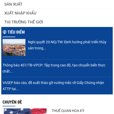
SẢN XUẤT
XUẤT NHẬP KHẨU
Thuế Mục 301 và bài toán thích ứng của
THỊ TRƯỜNG THẾ GIỚI
tôm Việt tại thị...
TIÊU ĐIỂM
Nghị quyết 20-NQ/TW: Định hướng phát triển thủy
VASEP chào đón Công ty Cổ phần Thương
sản trong...
mại Sim Ba gia nhập...
Thông báo 407/TB-VPCP: Tập trung cao độ, tạo chuyển biến thực
chất...
Nguồn cung giảm, giá cá rô phi Trung Quốc
tiếp tục tăng
VASEP báo cáo, đề xuất tháo gỡ vướng mắc về Giấy Chứng nhận
ATTP tại...
CHUYÊN ĐỀ
Nhập khẩu tôm của Mỹ phục hồi trong
tháng 5/2026
THUẾ QUAN HOA KỲ