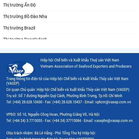
Thị trường Ấn Độ
Thị trường Bồ Đào Nha
Thị trường Brazil
Thị trường Bangladesh
Thị trường Chile
Hiệp hội Chế biến và Xuất khẩu Thuỷ sản Việt Nam
Thị trường Canada
Vietnam Association of Seafood Exporters and Producers
Thị trường Ecuador
Trang thông tin điện tử của Hiệp hội Chế biến và Xuất khẩu Thủy sản Việt Nam
(VASEP)
Thị trường EU
Cơ quan Chủ quản: Hiệp hội Chế biến và Xuất khẩu Thủy sản Việt Nam (VASEP)
Trụ sở: Số 7 đường Nguyễn Quý Cảnh, Phường Bình Trưng, Tp.Hồ Chí Minh
Thị trường Indonesia
Tel: (+84) 28.628.10430 - Fax: (+84) 28.628.10437 - Email: vphcm@vasep.com.vn
Thị trường Mexico
VPĐD: Số 10, Nguyễn Công Hoan, Phường Giảng Võ, Hà Nội
Thị trường Mỹ
Tel: (+84 24) 3.7715055 - Fax: (+84 24) 37715084 - Email: vasephn@vasep.com.vn
Thị trường Nga
Chịu trách nhiệm: Bà Lê Hằng - Phó Tổng Thư ký Hiệp hội