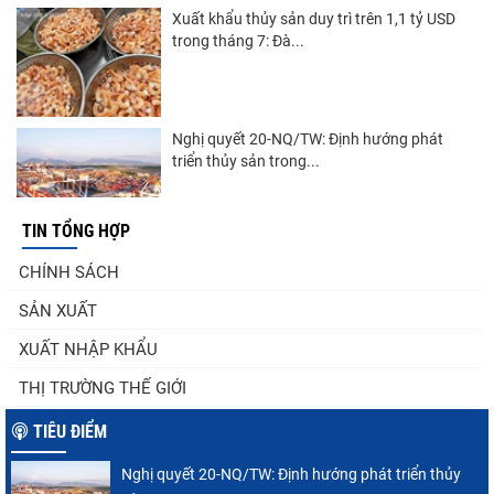
Xuất khẩu thủy sản duy trì trên 1,1 tỷ USD
trong tháng 7: Đà...
Nghị quyết 20-NQ/TW: Định hướng phát
triển thủy sản trong...
TIN TỔNG HỢP
Góp ý Dự thảo Luật An toàn thực phẩm
CHÍNH SÁCH
(sửa đổi)
SẢN XUẤT
XUẤT NHẬP KHẨU
Thuế Mục 301 và bài toán thích ứng của
THỊ TRƯỜNG THẾ GIỚI
tôm Việt tại thị...
TIÊU ĐIỂM
Nghị quyết 20-NQ/TW: Định hướng phát triển thủy