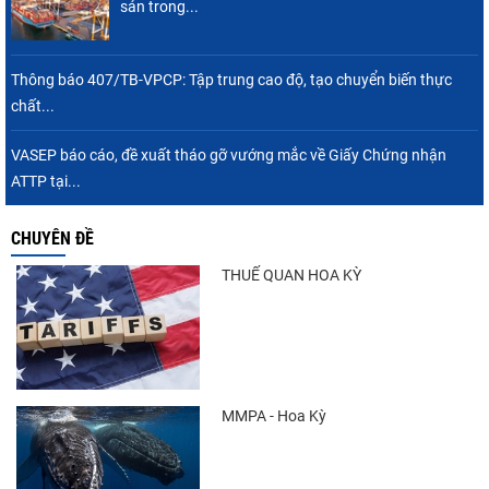
Nguồn cung giảm, giá cá rô phi Trung Quốc
sản trong...
tiếp tục tăng
Thông báo 407/TB-VPCP: Tập trung cao độ, tạo chuyển biến thực
chất...
Xuất khẩu cá tra sang CPTPP: Mở rộng cơ
hội cho hàng giá trị...
VASEP báo cáo, đề xuất tháo gỡ vướng mắc về Giấy Chứng nhận
ATTP tại...
CHUYÊN ĐỀ
Xuất khẩu cá ngừ Việt Nam sang Canada
tăng nhẹ, áp lực mới...
THUẾ QUAN HOA KỲ
Trung Quốc tăng mạnh nhập khẩu mực,
trong khi nguồn cung...
MMPA - Hoa Kỳ
Điểm tin thủy sản thế giới ngày 3/8/2026