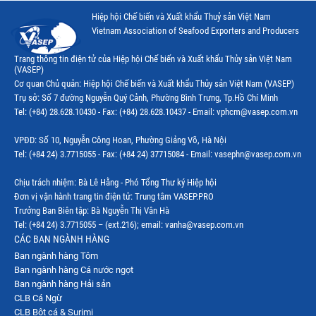
Hiệp hội Chế biến và Xuất khẩu Thuỷ sản Việt Nam
Thị trường Canada
Vietnam Association of Seafood Exporters and Producers
Thị trường Ecuador
Trang thông tin điện tử của Hiệp hội Chế biến và Xuất khẩu Thủy sản Việt Nam
(VASEP)
Thị trường EU
Cơ quan Chủ quản: Hiệp hội Chế biến và Xuất khẩu Thủy sản Việt Nam (VASEP)
Trụ sở: Số 7 đường Nguyễn Quý Cảnh, Phường Bình Trưng, Tp.Hồ Chí Minh
Thị trường Indonesia
Tel: (+84) 28.628.10430 - Fax: (+84) 28.628.10437 - Email: vphcm@vasep.com.vn
Thị trường Mexico
VPĐD: Số 10, Nguyễn Công Hoan, Phường Giảng Võ, Hà Nội
Thị trường Mỹ
Tel: (+84 24) 3.7715055 - Fax: (+84 24) 37715084 - Email: vasephn@vasep.com.vn
Thị trường Nga
Chịu trách nhiệm: Bà Lê Hằng - Phó Tổng Thư ký Hiệp hội
Đơn vị vận hành trang tin điện tử: Trung tâm VASEP.PRO
Thị trường Hàn Quốc
Trưởng Ban Biên tập: Bà Nguyễn Thị Vân Hà
Tel: (+84 24) 3.7715055 – (ext.216); email: vanha@vasep.com.vn
Thị trường Nhật Bản
CÁC BAN NGÀNH HÀNG
Ban ngành hàng Tôm
Thị trường Thái Lan
Ban ngành hàng Cá nước ngọt
Thị trường Trung Quốc
Ban ngành hàng Hải sản
CLB Cá Ngừ
Thị trường Philippines
CLB Bột cá & Surimi