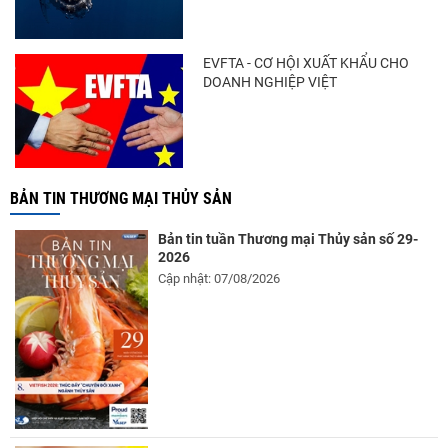
EVFTA - CƠ HỘI XUẤT KHẨU CHO
DOANH NGHIỆP VIỆT
BẢN TIN THƯƠNG MẠI THỦY SẢN
Bản tin tuần Thương mại Thủy sản số 29-
2026
Cập nhật: 07/08/2026