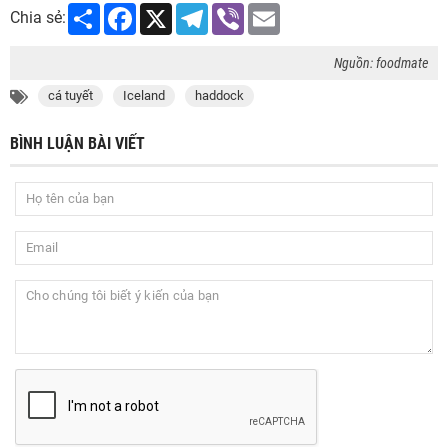
Share
Facebook
X
Telegram
Viber
Email
Chia sẻ:
Nguồn: foodmate
cá tuyết
Iceland
haddock
BÌNH LUẬN BÀI VIẾT