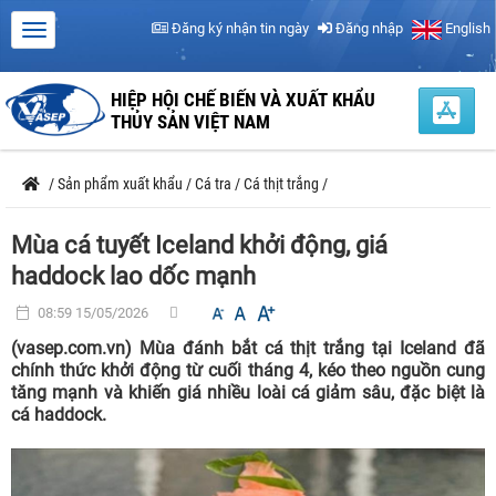
Đăng ký nhận tin ngày
Đăng nhập
English
HIỆP HỘI CHẾ BIẾN VÀ XUẤT KHẨU
THỦY SẢN VIỆT NAM
/
Sản phẩm xuất khẩu
/
Cá tra
/
Cá thịt trắng
/
Mùa cá tuyết Iceland khởi động, giá
haddock lao dốc mạnh
08:59 15/05/2026
(vasep.com.vn) Mùa đánh bắt cá thịt trắng tại Iceland đã
chính thức khởi động từ cuối tháng 4, kéo theo nguồn cung
tăng mạnh và khiến giá nhiều loài cá giảm sâu, đặc biệt là
cá haddock.