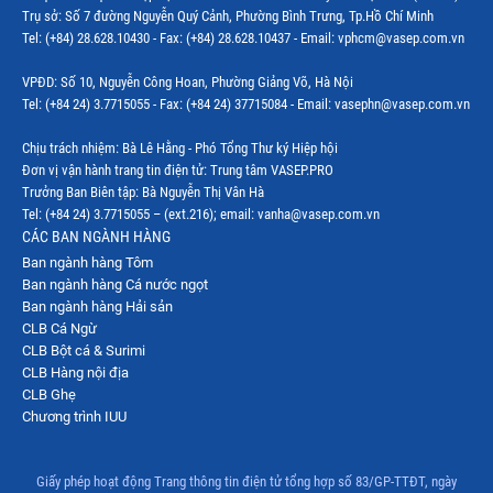
Trụ sở: Số 7 đường Nguyễn Quý Cảnh, Phường Bình Trưng, Tp.Hồ Chí Minh
Thị trường Indonesia
Tel: (+84) 28.628.10430 - Fax: (+84) 28.628.10437 - Email: vphcm@vasep.com.vn
Thị trường Mexico
VPĐD: Số 10, Nguyễn Công Hoan, Phường Giảng Võ, Hà Nội
Thị trường Mỹ
Tel: (+84 24) 3.7715055 - Fax: (+84 24) 37715084 - Email: vasephn@vasep.com.vn
Thị trường Nga
Chịu trách nhiệm: Bà Lê Hằng - Phó Tổng Thư ký Hiệp hội
Đơn vị vận hành trang tin điện tử: Trung tâm VASEP.PRO
Thị trường Hàn Quốc
Trưởng Ban Biên tập: Bà Nguyễn Thị Vân Hà
Tel: (+84 24) 3.7715055 – (ext.216); email: vanha@vasep.com.vn
Thị trường Nhật Bản
CÁC BAN NGÀNH HÀNG
Ban ngành hàng Tôm
Thị trường Thái Lan
Ban ngành hàng Cá nước ngọt
Thị trường Trung Quốc
Ban ngành hàng Hải sản
CLB Cá Ngừ
Thị trường Philippines
CLB Bột cá & Surimi
CLB Hàng nội địa
Thị trường Tây Ban Nha
CLB Ghẹ
Chương trình IUU
Thị trường thủy sản khác
Thị trường thủy sản thế giới
Giấy phép hoạt động Trang thông tin điện tử tổng hợp số 83/GP-TTĐT, ngày