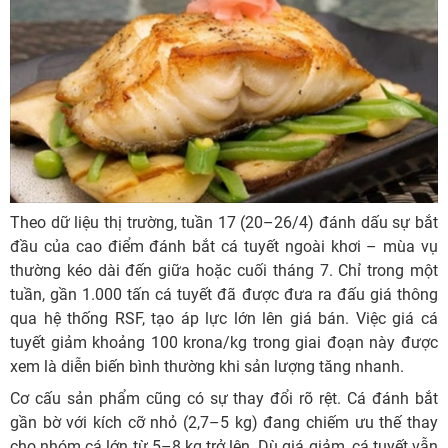
Theo dữ liệu thị trường, tuần 17 (20–26/4) đánh dấu sự bắt
đầu của cao điểm đánh bắt cá tuyết ngoài khơi – mùa vụ
thường kéo dài đến giữa hoặc cuối tháng 7. Chỉ trong một
tuần, gần 1.000 tấn cá tuyết đã được đưa ra đấu giá thông
qua hệ thống RSF, tạo áp lực lớn lên giá bán. Việc giá cá
tuyết giảm khoảng 100 krona/kg trong giai đoạn này được
xem là diễn biến bình thường khi sản lượng tăng nhanh.
Cơ cấu sản phẩm cũng có sự thay đổi rõ rệt. Cá đánh bắt
gần bờ với kích cỡ nhỏ (2,7–5 kg) đang chiếm ưu thế thay
cho nhóm cá lớn từ 5–8 kg trở lên. Dù giá giảm, cá tuyết vẫn