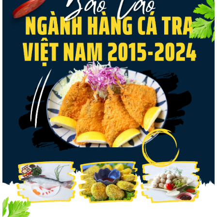
Thuế Mục 301 và bài toán thích ứng của
tôm Việt tại thị...
Nguồn cung giảm, giá cá rô phi Trung Quốc
tiếp tục tăng
Điểm tin thủy sản thế giới ngày 3/8/2026
Trung Quốc tăng mạnh nhập khẩu mực,
trong khi nguồn cung...