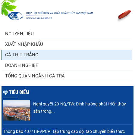
Thông báo 407/TB-VPCP: Tập trung cao độ,
tạo chuyển biến...
NGUYÊN LIỆU
XUẤT NHẬP KHẨU
Còn chưa đầy 3 tuần đến Vietfish 2026: Sẵn
sàng cho chuỗi...
CÁ THỊT TRẮNG
DOANH NGHIỆP
TỔNG QUAN NGÀNH CÁ TRA
TIÊU ĐIỂM
Nghị quyết 20-NQ/TW: Định hướng phát triển thủy
sản trong...
Thông báo 407/TB-VPCP: Tập trung cao độ, tạo chuyển biến thực