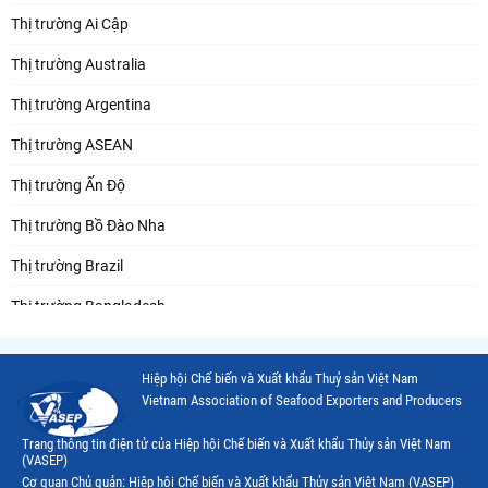
Thị trường Ai Cập
Thị trường Australia
Thị trường Argentina
Thị trường ASEAN
Thị trường Ấn Độ
Thị trường Bồ Đào Nha
Thị trường Brazil
Thị trường Bangladesh
Thị trường Chile
Hiệp hội Chế biến và Xuất khẩu Thuỷ sản Việt Nam
Thị trường Canada
Vietnam Association of Seafood Exporters and Producers
Thị trường Ecuador
Trang thông tin điện tử của Hiệp hội Chế biến và Xuất khẩu Thủy sản Việt Nam
(VASEP)
Thị trường EU
Cơ quan Chủ quản: Hiệp hội Chế biến và Xuất khẩu Thủy sản Việt Nam (VASEP)