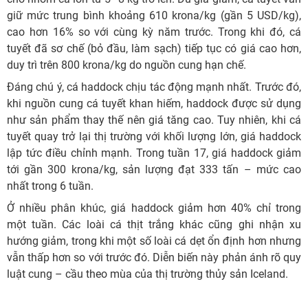
giữ mức trung bình khoảng 610 krona/kg (gần 5 USD/kg),
cao hơn 16% so với cùng kỳ năm trước. Trong khi đó, cá
tuyết đã sơ chế (bỏ đầu, làm sạch) tiếp tục có giá cao hơn,
duy trì trên 800 krona/kg do nguồn cung hạn chế.
Đáng chú ý, cá haddock chịu tác động mạnh nhất. Trước đó,
khi nguồn cung cá tuyết khan hiếm, haddock được sử dụng
như sản phẩm thay thế nên giá tăng cao. Tuy nhiên, khi cá
tuyết quay trở lại thị trường với khối lượng lớn, giá haddock
lập tức điều chỉnh mạnh. Trong tuần 17, giá haddock giảm
tới gần 300 krona/kg, sản lượng đạt 333 tấn – mức cao
nhất trong 6 tuần.
Ở nhiều phân khúc, giá haddock giảm hơn 40% chỉ trong
một tuần. Các loài cá thịt trắng khác cũng ghi nhận xu
hướng giảm, trong khi một số loài cá dẹt ổn định hơn nhưng
vẫn thấp hơn so với trước đó. Diễn biến này phản ánh rõ quy
luật cung – cầu theo mùa của thị trường thủy sản Iceland.