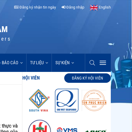
Đăng ký nhận tin ngày
Đăng nhập
English
AM
cers
 - BÁO CÁO
TƯ LIỆU
SỰ KIỆN
HỘI VIÊN
ĐĂNG KÝ HỘI VIÊN
t thực và
 động của