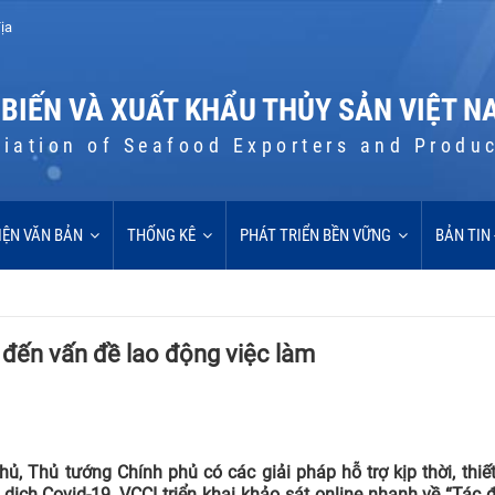
ịa
 BIẾN VÀ XUẤT KHẨU THỦY SẢN VIỆT N
iation of Seafood Exporters and Produ
IỆN VĂN BẢN
THỐNG KÊ
PHÁT TRIỂN BỀN VỮNG
BẢN TIN
 đến vấn đề lao động việc làm
hủ, Thủ tướng Chính phủ có các giải pháp hỗ trợ kịp thời, thiế
ịch Covid-19, VCCI triển khai khảo sát online nhanh về “Tác