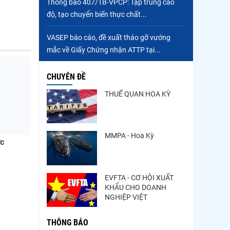
Thông báo 407/TB-VPCP: Tập trung cao
độ, tạo chuyển biến thực chất...
VASEP báo cáo, đề xuất tháo gỡ vướng
mắc về Giấy Chứng nhận ATTP tại...
CHUYÊN ĐỀ
THUẾ QUAN HOA KỲ
MMPA - Hoa Kỳ
ực
EVFTA - CƠ HỘI XUẤT
KHẨU CHO DOANH
NGHIỆP VIỆT
THÔNG BÁO