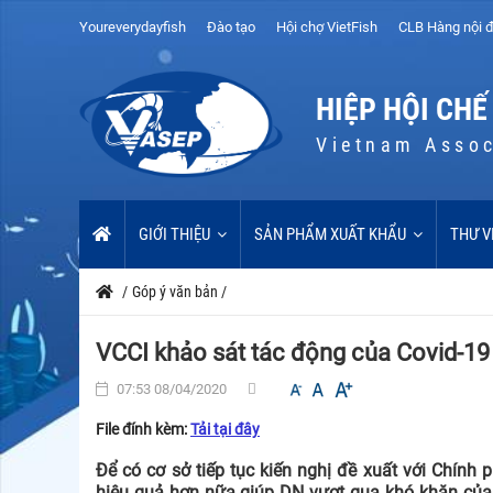
Youreverydayfish
Đào tạo
Hội chợ VietFish
CLB Hàng nội đ
HIỆP HỘI CHẾ
Vietnam Assoc
GIỚI THIỆU
SẢN PHẨM XUẤT KHẨU
THƯ V
/
Góp ý văn bản
/
VCCI khảo sát tác động của Covid-19
07:53 08/04/2020
File đính kèm:
Tải tại đây
Để có cơ sở tiếp tục kiến nghị đề xuất với Chính p
hiệu quả hơn nữa giúp DN vượt qua khó khăn của d