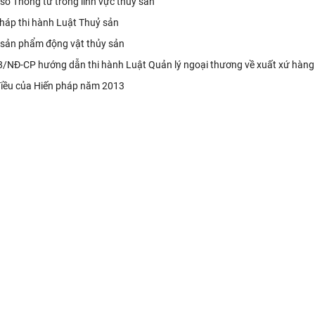
số Thông tư trong lĩnh vực thủy sản
 pháp thi hành Luật Thuỷ sản
, sản phẩm động vật thủy sản
18/NĐ-CP hướng dẫn thi hành Luật Quản lý ngoại thương về xuất xứ hàng
 điều của Hiến pháp năm 2013