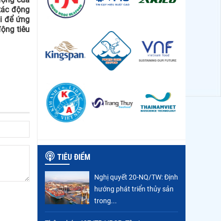
 tác động
ai để ứng
ộng tiêu
TIÊU ĐIỂM
Nghị quyết 20-NQ/TW: Định
hướng phát triển thủy sản
trong...