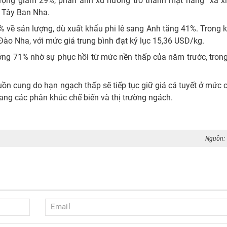
ượng giảm 29%, phản ánh xu hướng trở thành mặt hàng “xa xỉ”
ư Tây Ban Nha.
về sản lượng, dù xuất khẩu phi lê sang Anh tăng 41%. Trong k
 Đào Nha, với mức giá trung bình đạt kỷ lục 15,36 USD/kg.
ởng 71% nhờ sự phục hồi từ mức nền thấp của năm trước, trong
ồn cung do hạn ngạch thấp sẽ tiếp tục giữ giá cá tuyết ở mức 
 sang các phân khúc chế biến và thị trường ngách.
Nguồn: 