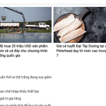
ỹ mua 25 triệu USD sản phẩm
Giá cá tuyết Đại Tây Dương tại
rơn và cá đáy cho chương trình
Peterhead duy trì mức cao tron
ưỡng quốc gia
7
uần thể cá thịt trắng đang suy giảm
h hạn chế nhập khẩu thất bại
iá trị gia tăng
ng cá minh thái để duy trì sản xuất