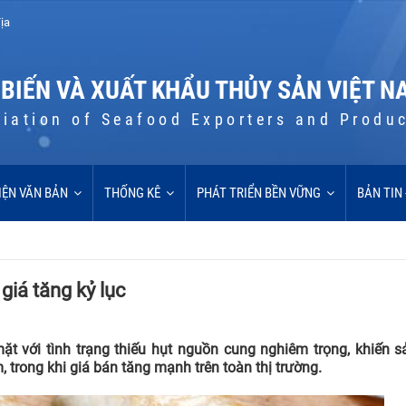
ịa
 BIẾN VÀ XUẤT KHẨU THỦY SẢN VIỆT N
iation of Seafood Exporters and Produ
IỆN VĂN BẢN
THỐNG KÊ
PHÁT TRIỂN BỀN VỮNG
BẢN TIN
giá tăng kỷ lục
t với tình trạng thiếu hụt nguồn cung nghiêm trọng, khiến s
trong khi giá bán tăng mạnh trên toàn thị trường.