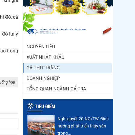
 khi giá
Trung Quốc tăng mạnh
nhập khẩu mực, trong khi
hi đó, cá
nguồn cung...
Điểm tin thủy sản thế giới
 đó Italy
ngày 3/8/2026
NGUYÊN LIỆU
cao trong
XUẤT NHẬP KHẨU
CÁ THỊT TRẮNG
DOANH NGHIỆP
Tổng hợp
TỔNG QUAN NGÀNH CÁ TRA
TIÊU ĐIỂM
Nghị quyết 20-NQ/TW: Định
hướng phát triển thủy sản
trong...