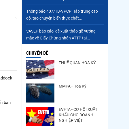
Thông báo 407/TB-VPCP: Tập trung cao
độ, tạo chuyển biến thực chất...
VASEP báo cáo, đề xuất tháo gỡ vướng
mắc về Giấy Chứng nhận ATTP tại...
CHUYÊN ĐỀ
THUẾ QUAN HOA KỲ
haddock
MMPA - Hoa Kỳ
ến bàn
EVFTA - CƠ HỘI XUẤT
KHẨU CHO DOANH
NGHIỆP VIỆT