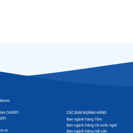
oducers
t Nam (VASEP)
CÁC BAN NGÀNH HÀNG
SEP)
Ban ngành hàng Tôm
Ban ngành hàng Cá nước ngọt
om.vn
Ban ngành hàng Hải sản