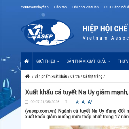
Youreverydayfish
Đào tạo
Hội chợ VietFish
CLB Hàng nội đ
HIỆP HỘI CHẾ
Vietnam Assoc
GIỚI THIỆU
SẢN PHẨM XUẤT KHẨU
THƯ V
/
Sản phẩm xuất khẩu
/
Cá tra
/
Cá thịt trắng
/
Xuất khẩu cá tuyết Na Uy giảm mạnh, 
09:07 21/05/2026
(vasep.com.vn) Ngành cá tuyết Na Uy đang đối mặ
xuất khẩu giảm xuống mức thấp nhất trong 17 năm, 