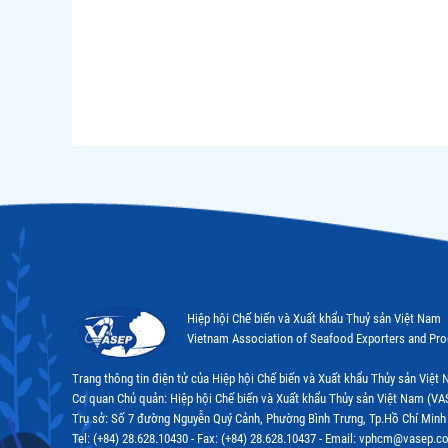
Hiệp hội Chế biến và Xuất khẩu Thuỷ sản Việt Nam
Vietnam Association of Seafood Exporters and Pr
Trang thông tin điện tử của Hiệp hội Chế biến và Xuất khẩu Thủy sản Việ
Cơ quan Chủ quản: Hiệp hội Chế biến và Xuất khẩu Thủy sản Việt Nam (VA
Trụ sở: Số 7 đường Nguyễn Quý Cảnh, Phường Bình Trưng, Tp.Hồ Chí Minh
Tel: (+84) 28.628.10430 - Fax: (+84) 28.628.10437 - Email: vphcm@vasep.c