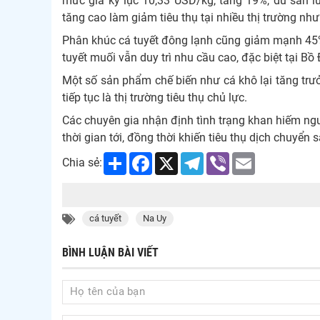
mức giá kỷ lục 10,33 USD/kg, tăng 19%, dù sản l
tăng cao làm giảm tiêu thụ tại nhiều thị trường nh
Phân khúc cá tuyết đông lạnh cũng giảm mạnh 45% 
tuyết muối vẫn duy trì nhu cầu cao, đặc biệt tại Bồ
Một số sản phẩm chế biến như cá khô lại tăng trư
tiếp tục là thị trường tiêu thụ chủ lực.
Các chuyên gia nhận định tình trạng khan hiếm ngu
thời gian tới, đồng thời khiến tiêu thụ dịch chuyển
Share
Facebook
X
Telegram
Viber
Email
Chia sẻ:
cá tuyết
Na Uy
BÌNH LUẬN BÀI VIẾT