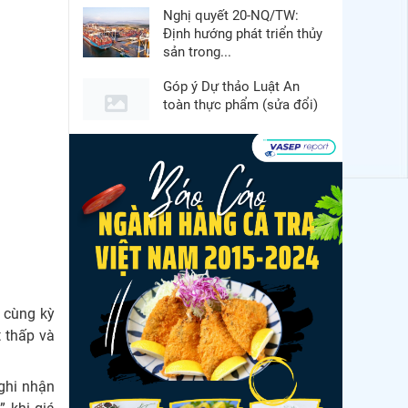
Nghị quyết 20-NQ/TW:
Định hướng phát triển thủy
sản trong...
Góp ý Dự thảo Luật An
toàn thực phẩm (sửa đổi)
Thuế Mục 301 và bài toán
thích ứng của tôm Việt tại
thị...
Xuất khẩu cá tra sang
CPTPP: Mở rộng cơ hội
cho hàng giá trị...
Xuất khẩu cá ngừ Việt
Nam sang Canada tăng
i cùng kỳ
nhẹ, áp lực mới...
 thấp và
Nguồn cung giảm, giá cá
rô phi Trung Quốc tiếp tục
 ghi nhận
tăng