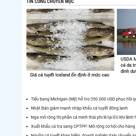
TIN CÙNG CHUYÊN MỤC
USDA M
cá da t
dinh d
Giá cá tuyết Iceland ổn định ở mức cao
Tiểu bang Michigan (Mỹ) hỗ trợ 350.000 USD phục hồi q
Nhật Bản giảm mạnh nhập khẩu cá tuyết đông lạnh
Nga mở rộng thị phần cá minh thái phi lê tại EU khi lện
Xuất khẩu cá tra sang CPTPP: Mở rộng cơ hội cho hàng g
Nguồn cá tuyết khan hiếm, doanh nghiệp Italy chuyển sa