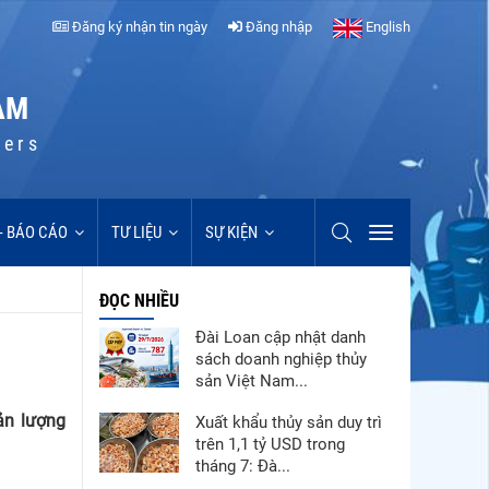
Đăng ký nhận tin ngày
Đăng nhập
English
AM
cers
 - BÁO CÁO
TƯ LIỆU
SỰ KIỆN
ĐỌC NHIỀU
Đài Loan cập nhật danh
sách doanh nghiệp thủy
sản Việt Nam...
ản lượng
Xuất khẩu thủy sản duy trì
trên 1,1 tỷ USD trong
tháng 7: Đà...