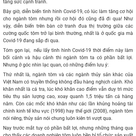
tăng sức cạnh tranh.
Bây giờ, diễn biến tình hình Covid-19, có lúc làm tăng cơ hội
cho ngành tôm nhưng rồi cơ hội đó cũng đã đi qua! Như
vậy, diễn biến trên bàn cờ tranh đua thị trường giữa các
cường quốc tôm trở lại bình thường, nhất là ở quốc gia mà
Covid-19 đang sắp đi qua.
Tóm gọn lại, nếu lấy tình hình Covid-19 thời điểm này làm
bối cảnh và hậu cảnh thì ngành tôm ta có phần bất lợi.
Nhưng ở góc nhìn lạc quan, có những điểm lưu ý:
Thứ nhất là, ngành tôm và các ngành thủy sản khác của
Việt Nam có truyền thống không đầu hàng nghịch cảnh. Khó
khăn nhất là cá tra, lúc khó khăn cao điểm vẫn duy trì mức
tiêu thụ sản lượng cao, xoay quanh 1,5 triệu tấn cá hàng
năm. Còn các mốc khó khăn như các lần khủng hoảng tài
chính kinh tế khu vực (1998) hay thế giới (2008), ngành tôm
nói riêng, thủy sản nói chung luôn kiên trì vượt qua.
Nay trước mắt tuy có phần bất lợi, nhưng những tháng qua
cho thấy các doanh nghiệp tôm luôn bền bỉ tổ chức sản xuất