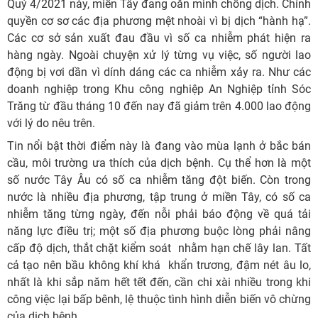
Quý 4/2021 này, miền Tây đang oằn mình chống dịch. Chính
quyền cơ sơ các địa phương mệt nhoài vì bị dịch “hành hạ”.
Các cơ sở sản xuất đau đầu vì số ca nhiễm phát hiện ra
hàng ngày. Ngoài chuyện xử lý từng vụ việc, số người lao
động bị vơi dần vì dính dáng các ca nhiễm xảy ra. Như các
doanh nghiệp trong Khu công nghiệp An Nghiệp tỉnh Sóc
Trăng từ đầu tháng 10 đến nay đã giảm trên 4.000 lao động
với lý do nêu trên.
Tin nổi bật thời điểm này là đang vào mùa lạnh ở bắc bán
cầu, môi trường ưa thích của dịch bệnh. Cụ thể hơn là một
số nước Tây Âu có số ca nhiễm tăng đột biến. Còn trong
nước là nhiều địa phương, tập trung ở miền Tây, có số ca
nhiễm tăng từng ngày, đến nỗi phải báo động về quá tải
năng lực điều trị; một số địa phương buộc lòng phải nâng
cấp độ dịch, thắt chặt kiểm soát nhằm hạn chế lây lan. Tất
cả tạo nên bầu không khí khá khẩn trương, đậm nét âu lo,
nhất là khi sắp năm hết tết đến, cần chi xài nhiều trong khi
công việc lại bấp bênh, lệ thuộc tình hình diễn biến vô chừng
của dịch bệnh.