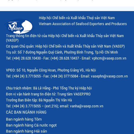
Hiệp hội Chế biến và Xuất khẩu Thuỷ sản Việt Nam
Vietnam Association of Seafood Exporters and Producers
Trang thông tin điện tử của Hiệp hội Chế biến và Xuất khẩu Thủy sản Việt Nam
(VASEP)
Cơ quan Chủ quản: Hiệp hội Chế biến và Xuất khẩu Thủy sản Việt Nam (VASEP)
Trụ sở: Số 7 đường Nguyễn Quý Cảnh, Phường Bình Trưng, Tp.Hồ Chí Minh
Tel: (+84) 28.628.10430 - Fax: (+84) 28.628.10437 - Email: vphcm@vasep.com.vn
VPĐD: Số 10, Nguyễn Công Hoan, Phường Giảng Võ, Hà Nội
Tel: (+84 24) 3.7715055 - Fax: (+84 24) 37715084 - Email: vasephn@vasep.com.vn
Chịu trách nhiệm: Bà Lê Hằng - Phó Tổng Thư ký Hiệp hội
Đơn vị vận hành trang tin điện tử: Trung tâm VASEP.PRO
Trưởng Ban Biên tập: Bà Nguyễn Thị Vân Hà
Tel: (+84 24) 3.7715055 – (ext.216); email: vanha@vasep.com.vn
CÁC BAN NGÀNH HÀNG
Ban ngành hàng Tôm
Ban ngành hàng Cá nước ngọt
Ban ngành hàng Hải sản