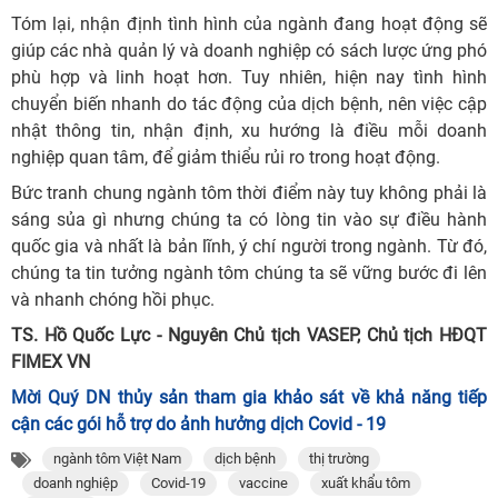
Tóm lại, nhận định tình hình của ngành đang hoạt động sẽ
giúp các nhà quản lý và doanh nghiệp có sách lược ứng phó
phù hợp và linh hoạt hơn. Tuy nhiên, hiện nay tình hình
chuyển biến nhanh do tác động của dịch bệnh, nên việc cập
nhật thông tin, nhận định, xu hướng là điều mỗi doanh
nghiệp quan tâm, để giảm thiểu rủi ro trong hoạt động.
Bức tranh chung ngành tôm thời điểm này tuy không phải là
sáng sủa gì nhưng chúng ta có lòng tin vào sự điều hành
quốc gia và nhất là bản lĩnh, ý chí người trong ngành. Từ đó,
chúng ta tin tưởng ngành tôm chúng ta sẽ vững bước đi lên
và nhanh chóng hồi phục.
TS. Hồ Quốc Lực - Nguyên Chủ tịch VASEP, Chủ tịch HĐQT
FIMEX VN
Mời Quý DN thủy sản tham gia khảo sát về khả năng tiếp
cận các gói hỗ trợ do ảnh hưởng dịch Covid - 19
ngành tôm Việt Nam
dịch bệnh
thị trường
doanh nghiệp
Covid-19
vaccine
xuất khẩu tôm