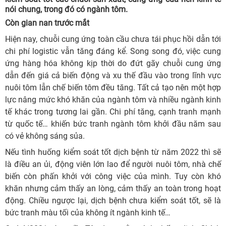
nói chung, trong đó có ngành tôm.
Còn gian nan trước mắt
Hiện nay, chuỗi cung ứng toàn cầu chưa tái phục hồi dẫn tới
chi phí logistic vẫn tăng đáng kể. Song song đó, việc cung
ứng hàng hóa không kịp thời do đứt gãy chuỗi cung ứng
dẫn đến giá cả biến động và xu thế đầu vào trong lĩnh vực
nuôi tôm lẫn chế biến tôm đều tăng. Tất cả tạo nên một hợp
lực nâng mức khó khăn của ngành tôm và nhiều ngành kinh
tế khác trong tương lai gần. Chi phí tăng, cạnh tranh mạnh
từ quốc tế… khiến bức tranh ngành tôm khởi đầu năm sau
có vẻ không sáng sủa.
Nếu tình huống kiểm soát tốt dịch bệnh từ năm 2022 thì sẽ
là điều an ủi, động viên lớn lao để người nuôi tôm, nhà chế
biến còn phấn khởi với công việc của mình. Tuy còn khó
khăn nhưng cảm thấy an lòng, cảm thấy an toàn trong hoạt
động. Chiều ngược lại, dịch bệnh chưa kiểm soát tốt, sẽ là
bức tranh màu tối của không ít ngành kinh tế…