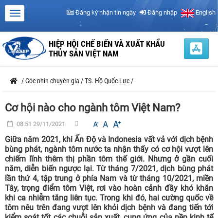
Đăng ký nhận tin ngày
Đăng nhập
English
HIỆP HỘI CHẾ BIẾN VÀ XUẤT KHẨU
THỦY SẢN VIỆT NAM
/
Góc nhìn chuyên gia
/
TS. Hồ Quốc Lực
/
Cơ hội nào cho ngành tôm Việt Nam?
08:51 29/11/2021
Giữa năm 2021, khi Ấn Độ và Indonesia vất vả với dịch bệnh
bùng phát, ngành tôm nước ta nhận thấy có cơ hội vượt lên
chiếm lĩnh thêm thị phần tôm thế giới. Nhưng ở gần cuối
năm, diễn biến ngược lại. Từ tháng 7/2021, dịch bùng phát
lần thứ 4, tập trung ở phía Nam và từ tháng 10/2021, miền
Tây, trọng điểm tôm Việt, rơi vào hoàn cảnh đầy khó khăn
khi ca nhiễm tăng liên tục. Trong khi đó, hai cường quốc về
tôm nêu trên đang vượt lên khỏi dịch bệnh và đang tiến tới
kiểm soát tốt các chuỗi sản xuất, cung ứng của nền kinh tế