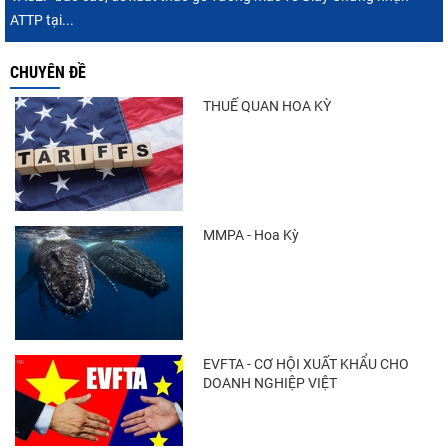
ATTP tại...
CHUYÊN ĐỀ
THUẾ QUAN HOA KỲ
MMPA - Hoa Kỳ
EVFTA - CƠ HỘI XUẤT KHẨU CHO
DOANH NGHIỆP VIỆT