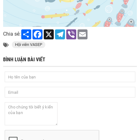
Share
Facebook
X
Telegram
Viber
Email
Chia sẻ:
Hội viên VASEP
BÌNH LUẬN BÀI VIẾT