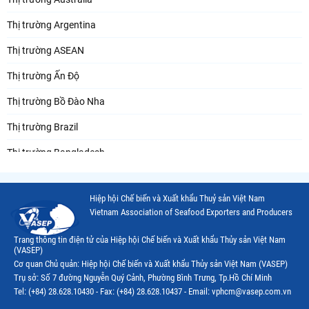
Thị trường Argentina
Thị trường ASEAN
Thị trường Ấn Độ
Thị trường Bồ Đào Nha
Thị trường Brazil
Thị trường Bangladesh
Thị trường Chile
Hiệp hội Chế biến và Xuất khẩu Thuỷ sản Việt Nam
Thị trường Canada
Vietnam Association of Seafood Exporters and Producers
Thị trường Ecuador
Trang thông tin điện tử của Hiệp hội Chế biến và Xuất khẩu Thủy sản Việt Nam
(VASEP)
Thị trường EU
Cơ quan Chủ quản: Hiệp hội Chế biến và Xuất khẩu Thủy sản Việt Nam (VASEP)
Trụ sở: Số 7 đường Nguyễn Quý Cảnh, Phường Bình Trưng, Tp.Hồ Chí Minh
Thị trường Indonesia
Tel: (+84) 28.628.10430 - Fax: (+84) 28.628.10437 - Email: vphcm@vasep.com.vn
Thị trường Mexico