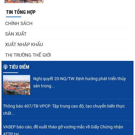
TIN TỔNG HỢP
Góp ý Dự thảo Luật An toàn thực phẩm
CHÍNH SÁCH
(sửa đổi)
SẢN XUẤT
XUẤT NHẬP KHẨU
Thuế Mục 301 và bài toán thích ứng của
THỊ TRƯỜNG THẾ GIỚI
tôm Việt tại thị...
TIÊU ĐIỂM
Nghị quyết 20-NQ/TW: Định hướng phát triển thủy
Nguồn cung giảm, giá cá rô phi Trung Quốc
sản trong...
tiếp tục tăng
Thông báo 407/TB-VPCP: Tập trung cao độ, tạo chuyển biến thực
chất...
Xuất khẩu cá tra sang CPTPP: Mở rộng cơ
hội cho hàng giá trị...
VASEP báo cáo, đề xuất tháo gỡ vướng mắc về Giấy Chứng nhận
ATTP tại...