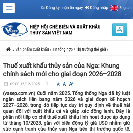
Đăng ký nhận tin ngày
Đăng nhập
English
HIỆP HỘI CHẾ BIẾN VÀ XUẤT KHẨU
THỦY SẢN VIỆT NAM
/
Sản phẩm xuất khẩu
/
Tin tổng hợp
/
Thị trường thế giới
/
Thuế xuất khẩu thủy sản của Nga: Khung
chính sách mới cho giai đoạn 2026–2028
09:00 15/12/2025
(vasep.com.vn) Cuối năm 2025, Tổng thống Nga đã ký luật
ngân sách liên bang năm 2026 và giai đoạn kế hoạch
2027–2028, trong đó tiếp tục duy trì quy định về thuế hải
quan đối với xuất khẩu cá và giáp xác đông lạnh. Đây là
phần nối tiếp cơ chế thuế xuất khẩu linh hoạt được áp dụng
từ tháng 10/2023, gắn với biến động tỷ giá USD nhằm giữ
sức cạnh tranh của thủy sản Nga trên thị trường quốc tế.