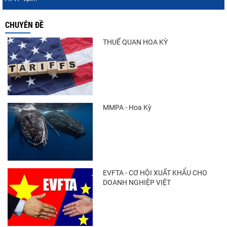
CHUYÊN ĐỀ
Xuất khẩu cá ngừ Việt Nam sang Canada
tăng nhẹ, áp lực mới...
THUẾ QUAN HOA KỲ
Trung Quốc tăng mạnh nhập khẩu mực,
trong khi nguồn cung...
MMPA - Hoa Kỳ
Điểm tin thủy sản thế giới ngày 3/8/2026
EVFTA - CƠ HỘI XUẤT KHẨU CHO
DOANH NGHIỆP VIỆT