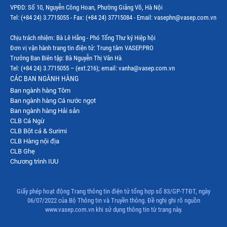
VPĐD: Số 10, Nguyễn Công Hoan, Phường Giảng Võ, Hà Nội
Thị trường Mỹ
Tel: (+84 24) 3.7715055 - Fax: (+84 24) 37715084 - Email: vasephn@vasep.com.vn
Thị trường Nga
Chịu trách nhiệm: Bà Lê Hằng - Phó Tổng Thư ký Hiệp hội
Đơn vị vận hành trang tin điện tử: Trung tâm VASEP.PRO
Thị trường Hàn Quốc
Trưởng Ban Biên tập: Bà Nguyễn Thị Vân Hà
Tel: (+84 24) 3.7715055 – (ext.216); email: vanha@vasep.com.vn
Thị trường Nhật Bản
CÁC BAN NGÀNH HÀNG
Ban ngành hàng Tôm
Thị trường Thái Lan
Ban ngành hàng Cá nước ngọt
Thị trường Trung Quốc
Ban ngành hàng Hải sản
CLB Cá Ngừ
Thị trường Philippines
CLB Bột cá & Surimi
CLB Hàng nội địa
Thị trường Tây Ban Nha
CLB Ghẹ
Chương trình IUU
Thị trường thủy sản khác
Thị trường thủy sản thế giới
Giấy phép hoạt động Trang thông tin điện tử tổng hợp số 83/GP-TTĐT, ngày
06/07/2022 của Bộ Thông tin và Truyền thông. Đề nghị ghi rõ nguồn
www.vasep.com.vn khi sử dụng thông tin từ trang này.