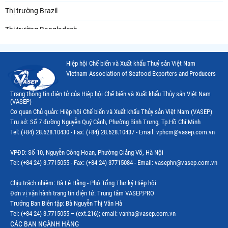
Thị trường Brazil
Thị trường Bangladesh
Thị trường Chile
Hiệp hội Chế biến và Xuất khẩu Thuỷ sản Việt Nam
Thị trường Canada
Vietnam Association of Seafood Exporters and Producers
Thị trường Ecuador
Trang thông tin điện tử của Hiệp hội Chế biến và Xuất khẩu Thủy sản Việt Nam
(VASEP)
Thị trường EU
Cơ quan Chủ quản: Hiệp hội Chế biến và Xuất khẩu Thủy sản Việt Nam (VASEP)
Trụ sở: Số 7 đường Nguyễn Quý Cảnh, Phường Bình Trưng, Tp.Hồ Chí Minh
Thị trường Indonesia
Tel: (+84) 28.628.10430 - Fax: (+84) 28.628.10437 - Email: vphcm@vasep.com.vn
Thị trường Mexico
VPĐD: Số 10, Nguyễn Công Hoan, Phường Giảng Võ, Hà Nội
Thị trường Mỹ
Tel: (+84 24) 3.7715055 - Fax: (+84 24) 37715084 - Email: vasephn@vasep.com.vn
Thị trường Nga
Chịu trách nhiệm: Bà Lê Hằng - Phó Tổng Thư ký Hiệp hội
Đơn vị vận hành trang tin điện tử: Trung tâm VASEP.PRO
Thị trường Hàn Quốc
Trưởng Ban Biên tập: Bà Nguyễn Thị Vân Hà
Tel: (+84 24) 3.7715055 – (ext.216); email: vanha@vasep.com.vn
Thị trường Nhật Bản
CÁC BAN NGÀNH HÀNG