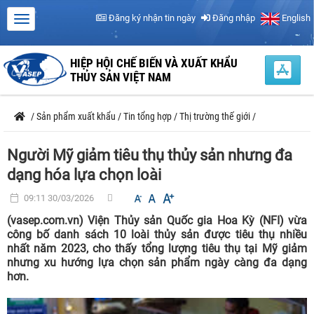
Đăng ký nhận tin ngày
Đăng nhập
English
HIỆP HỘI CHẾ BIẾN VÀ XUẤT KHẨU
THỦY SẢN VIỆT NAM
/
Sản phẩm xuất khẩu
/
Tin tổng hợp
/
Thị trường thế giới
/
Người Mỹ giảm tiêu thụ thủy sản nhưng đa
dạng hóa lựa chọn loài
09:11 30/03/2026
(vasep.com.vn) Viện Thủy sản Quốc gia Hoa Kỳ (NFI) vừa
công bố danh sách 10 loài thủy sản được tiêu thụ nhiều
nhất năm 2023, cho thấy tổng lượng tiêu thụ tại Mỹ giảm
nhưng xu hướng lựa chọn sản phẩm ngày càng đa dạng
hơn.