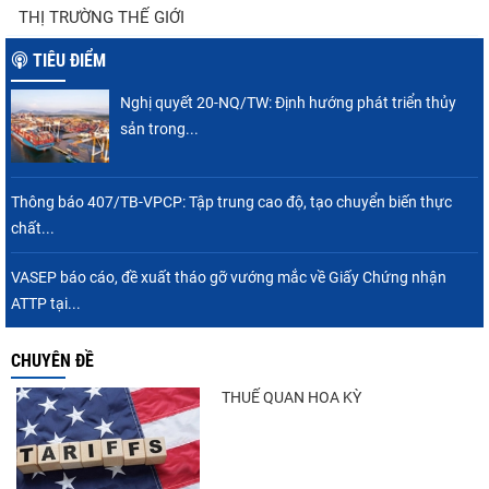
VASEP chào đón Công ty Cổ phần Thương
THỊ TRƯỜNG THẾ GIỚI
mại Sim Ba gia nhập...
TIÊU ĐIỂM
Nghị quyết 20-NQ/TW: Định hướng phát triển thủy
Góp ý Dự thảo Luật An toàn thực phẩm
sản trong...
(sửa đổi)
Thông báo 407/TB-VPCP: Tập trung cao độ, tạo chuyển biến thực
chất...
Thuế Mục 301 và bài toán thích ứng của
tôm Việt tại thị...
VASEP báo cáo, đề xuất tháo gỡ vướng mắc về Giấy Chứng nhận
ATTP tại...
CHUYÊN ĐỀ
Nhập khẩu tôm của Mỹ phục hồi trong
tháng 5/2026
THUẾ QUAN HOA KỲ
Trung Quốc tăng mạnh nhập khẩu mực,