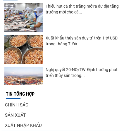
Thiếu hụt cá thịt trắng mở ra dư địa tăng
trưởng mới cho cá...
Xuất khẩu thủy sản duy trì trên 1 tỷ USD
trong tháng 7: Đà...
Nghị quyết 20-NQ/TW: Định hướng phát
triển thủy sản trong...
TIN TỔNG HỢP
Nguồn cung giảm, giá cá rô phi Trung Quốc
CHÍNH SÁCH
tiếp tục tăng
SẢN XUẤT
XUẤT NHẬP KHẨU